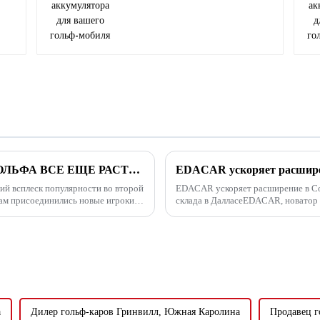
ОТЧЕТ ЗА 2023 ГОД – ИНДУСТРИЯ ГОЛЬФА ВСЕ ЕЩЕ РАСТУТ
ий всплеск популярности во второй
EDACAR ускоряет расширение в Со
кам присоединились новые игроки,
склада в ДалласеEDACAR, новатор в
радостью объявляет о своем послед
а
Дилер гольф-каров Гринвилл, Южная Каролина
Продавец г