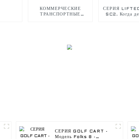
КОММЕРЧЕСКИЕ
СЕРИЯ LIFTED
ТРАНСПОРТНЫЕ
SC2. Когда де
СРЕДСТВА - Модель
плохо, самые
Carryit 2 - Гольф в
отправляют
стиле с нашими
бездорожье, р
модными гольф-карами
нашим электр
EDACAR
внедорожн
СЕРИЯ GOLF CART -
Модель Folks 8 -