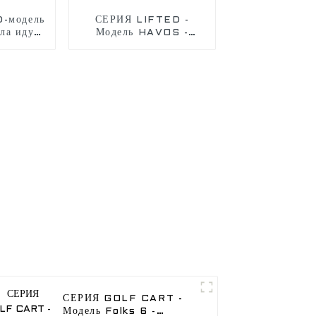
-модель
СЕРИЯ LIFTED -
ла идут
Модель HAVOS -
 крутые
Отправьтесь на поиски
ся на
приключений с нашим
аботая с
электрическим
ическим
внедорожным гольф-
иком.
багги
СЕРИЯ GOLF CART -
Модель Folks 6 -