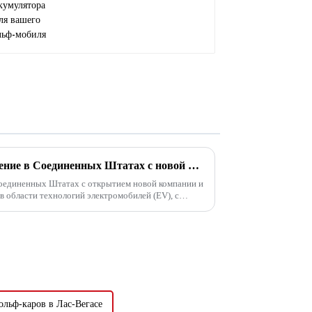
EDACAR ускоряет расширение в Соединенных Штатах с новой компанией и складом в Далласе, штат Техас
единенных Штатах с открытием новой компании и
 области технологий электромобилей (EV), с
нем расширении в...
ольф-каров в Лас-Вегасе