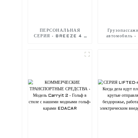
ПЕРСОНАЛЬНАЯ
Грузопассаж
СЕРИЯ - BREEZE 4 -
автомобиль -
революционная модель
Van 2 - остав
гольф-кара с четырьмя
зоне комфо
проходами, лицом
доставляйте 
вперед, короткая
занимайтесь 
колесная база
хозяйством с
гольф-ка