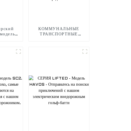
ирский
КОММУНАЛЬНЫЕ
 модель
ТРАНСПОРТНЫЕ
айтесь в
СРЕДСТВА - Модель
рта,
Duty 2 - Отправьтесь в
еду или
незабываемое рабочее
домашним
путешествие с
 нашим
электрическим
ром
коммунальным
транспортным
средством