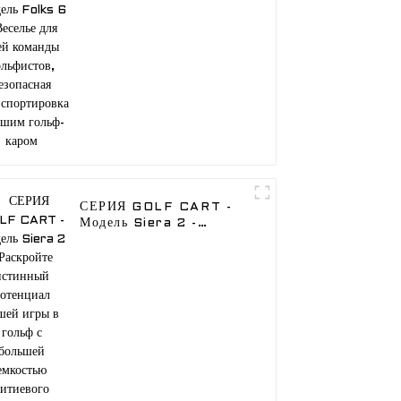
Веселье для всей
команды гольфистов,
безопасная
транспортировка с
нашим гольф-каром
СЕРИЯ GOLF CART -
Модель Siera 2 -
Раскройте истинный
потенциал вашей игры в
гольф с большей
емкостью литиевого
аккумулятора для вашего
гольф-мобиля