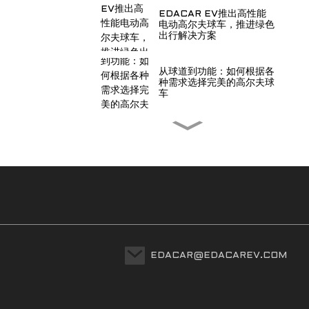
EDACAR EV推出高性能
电动高尔夫球车，推进绿色
出行解决方案
从球道到功能：如何根据各
种需求选择完美的高尔夫球
车
EDACAR电动汽车加强端
到端质量控制，提升全球车
辆标准
重新定义海岸优雅——
EDACAR推出海滨版电动
车
适应全球高尔夫球运动的多
样性：EDACAR 为区域市
EDACAR@EDACAREV.COM
场量身定制的电动高尔夫球
车解决方案
EDACAR OEM 高尔夫球
车解决方案 | 可定制电动高