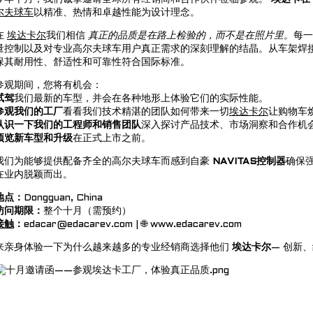
尔夫球车
以精准、热情和卓越性能为设计理念。
在
埃达卡尔
我们相信
真正的品质是在路上检验的，而不是在照片里。
每一
量控制以及对专业高尔夫球车用户真正需求的深刻理解的结晶。从车架焊
保其耐用性、舒适性和可靠性符合国际标准。
参观期间，您将有机会：
试驾
我们最新的车型，并会在各种地形上体验它们的实际性能。
参观我们的工厂
看看我们技术精湛的团队如何带来一切
埃达卡尔
让购物车
认识一下我们的工程师和销售团队
深入探讨产品技术、市场洞察和合作机
预览新车型和升级
在正式上市之前。
我们为能够提供配备齐全的高尔夫球车而感到自豪
NAVITAS控制器
确保强
在业内脱颖而出。
地点
：
Dongguan, China
访问期限：
整个十月（需预约）
接触
：
edacar@edacarev.com | 🌐 www.edacarev.com
来亲身体验一下为什么越来越多的专业经销商选择他们
埃达卡尔
— 创新