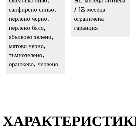
Океанско сиво,
60 месеца литиева
сапфирено синьо,
/ 12 месеца
перлено черно,
ограничена
перлено бяло,
гаранция
ябълково зелено,
матово черно,
тъмнозелено,
оранжево, червено
ХАРАКТЕРИСТИК