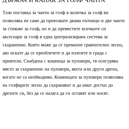
ДЪРЖАЧ И КАПАК ЗА ГОЛФ ЧАНТА
Тази поставка за чанти за голф в количка за голф ви
позволява не само да превозвате двама пътници и две чанти
за стикове за голф, но и да преместите всичките си
аксесоари за голф в една централизирана система за
съхранение. Която може да се премахне сравнително лесно,
ако искате да се преоблечете и да излезете в града с
приятели. Снабдена с кошница за пуловери, тя осигурява
място за съхранение на пуловери, якета или други дрехи,
когато не са необходими. Кошницата за пуловери позволява
на голфърите лесно да съхраняват и да имат достъп до
дрехите си, без да се налага да ги оставят или носят.