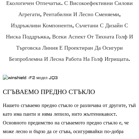
Екологичен Отпечатък. С Високоефективни Силови
Агрегати, Рентабилни И Лесно Сменяеми,
Издръжливи Компоненти, Съчетани С Дизайн С
Ниска Поддръжка, Всеки Аспект От Тяхната Голф И
Търговска Линия Е Проектиран Да Осигури
Безпроблемна И Лесна Работа На Голф Игрищата.
a
СГЪВАЕМО ПРЕДНО СТЪКЛО
Нашето сгъваемо предно стъкло се различава от другите, тъй
като има панти и няма лепило, нито жълтеникавост.
Основното предимство на сгъваемото предно стъкло е, че
може лесно и бързо да се сгъва, осигурявайки по-добра