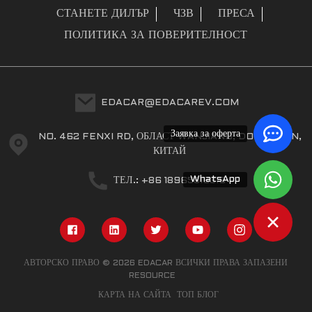
СТАНЕТЕ ДИЛЪР
ЧЗВ
ПРЕСА
ПОЛИТИКА ЗА ПОВЕРИТЕЛНОСТ
EDACAR@EDACAREV.COM
Заявка за оферта
NO. 462 FENXI RD, ОБЛАСТ WANJIANG, DONGGUAN,
КИТАЙ
WhatsApp
ТЕЛ.: +86 18965816319
АВТОРСКО ПРАВО © 2026 EDACAR ВСИЧКИ ПРАВА ЗАПАЗЕНИ
RESOURCE
КАРТА НА САЙТА
ТОП БЛОГ