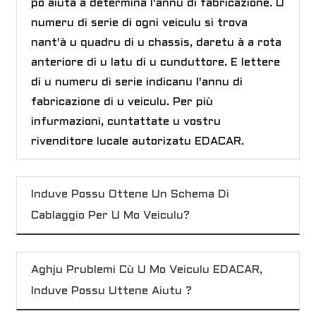
pò aiutà à determinà l'annu di fabricazione. U
numeru di serie di ogni veiculu si trova
nant'à u quadru di u chassis, daretu à a rota
anteriore di u latu di u cunduttore. E lettere
di u numeru di serie indicanu l'annu di
fabricazione di u veiculu. Per più
infurmazioni, cuntattate u vostru
rivenditore lucale autorizatu EDACAR.
a
Induve Possu Ottene Un Schema Di
Cablaggio Per U Mo Veiculu?
Aghju Prublemi Cù U Mo Veiculu EDACAR,
Induve Possu Uttene Aiutu ?