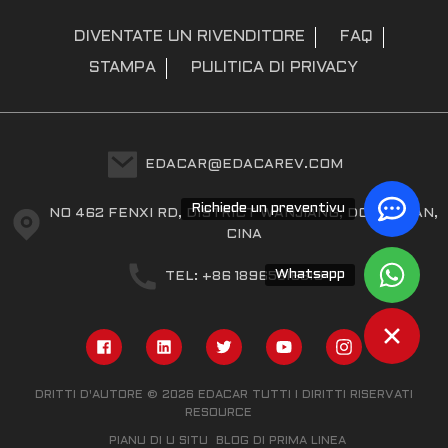
DIVENTATE UN RIVENDITORE
FAQ
STAMPA
PULITICA DI PRIVACY
EDACAR@EDACAREV.COM
Richiede un preventivu
NO 462 FENXI RD, DISTRICT WANJIANG, DONGGUAN,
CINA
Whatsapp
TEL: +86 18965816319
DRITTI D'AUTORE © 2026 EDACAR TUTTI I DIRITTI RISERVATI
RESOURCE
PIANU DI U SITU
BLOG DI PRIMA LINEA