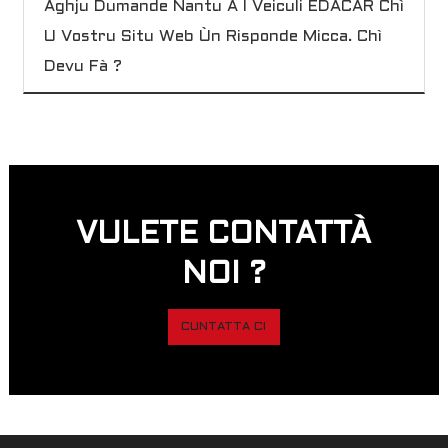
Aghju Dumande Nantu À I Veiculi EDACAR Chì
U Vostru Situ Web Ùn Risponde Micca. Chì
Devu Fà ?
VULETE CONTATTÀ
NOI ?
CUNTATTA CI