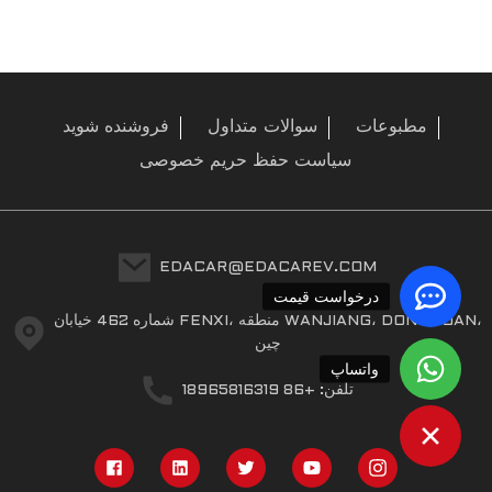
مطبوعات
سوالات متداول
فروشنده شوید
سیاست حفظ حریم خصوصی
EDACAR@EDACAREV.COM
درخواست قیمت
a
شماره 462 خیابان FENXI، منطقه WANJIANG، DONGGUAN،
چین
واتساپ
تلفن: +86 18965816319