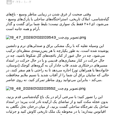
۲۰۲۶-۰۱-۰۲
وقتی صحبت از غرق شدن در زیبایی مناظر وسیع - باغ‌های
گیاه‌شناسی، املاک تاریخی، استراحتگاه‌های ساحلی یا پارک‌های وسیع -
می‌شود،
ای۶+۲
فقط یک سواری نیست: بلیط شما برای گشت و گذار
آرام و همه جانبه است.
این وسیله نقلیه که با رنگ مشکی براق و صندلی‌های نرم و دلنشین
پوشیده شده است، به طور یکپارچه با هر پس‌زمینه‌ی منظره‌ای ترکیب
می‌شود، چه در حال عبور از کنار باغچه‌های گل شکوفا باشید، چه در
حال حرکت در کنار معماری‌های قدیمی و یا در حال حرکت در امتداد
مسیرهای درختکاری شده. قاب جادار آن به گروه‌های کوچک (دوستان،
خانواده‌ها یا همراهان تور) اجازه می‌دهد تا به راحتی با هم سفر کنند، در
حالی که سایبان براق آن شما را از آفتاب شدید یا نسیم ملایم محافظت
می‌کند - بنابراین می‌توانید روی مناظر تمرکز کنید، نه روی عناصر.
این را تصور کنید: با سرعتی آرام در یک باغ گیاه‌شناسی قدم بزنید،
بدون عجله مکث کنید و از تماشای یک ارکیده نادر لذت ببرید؛ در امتداد
ساحل یک تفرجگاه ساحلی گشت بزنید، از میان درختان نخل نگاهی به
اقیانوس بیندازید؛ یا در محوطه یک ملک تاریخی کاوش کنید و جزئیات