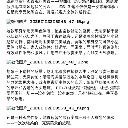
说到欣赏广袤景观的美景——植物园、历史悠久的庄园、海滨度
假胜地或绵延起伏的公园——
E6+2
这不仅仅是一次乘车体验：
它是您享受悠闲自在、沉浸式观光之旅的通行证。
这款车身采用亮黑色涂装，配备柔软舒适的座椅，无论穿梭于繁
花似锦的花坛之间、静卧于古建筑旁，还是沿着绿树成荫的小径
悠然前行，都能与周围美景完美融合。宽敞的车身空间可供小型
团体（朋友、家人或旅伴）舒适地一同乘坐，而时尚的顶篷则能
有效遮挡阳光和微风，让您专注于欣赏美景，而非受天气影响。
想象一下这样的场景：悠闲地漫步在植物园中，驻足欣赏一株珍
稀兰花，无需匆忙；沿着海滨度假胜地的水岸巡游，透过棕榈树
的缝隙瞥见大海；或者探索历史悠久的庄园，细细品味修剪整齐
的草坪和古老的石头建筑。
E6+2
让旅程平稳舒适，让您尽情享
受周围的一切——没有匆忙，没有麻烦，只有轻松自在、共享美
景的乐趣。
它是一种观光伴侣，能将短暂的旅行变成一段令人难忘的体验
——一次次轻柔的、充满美景的旅程。