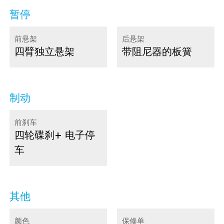
暂停
前悬架
后悬架
四臂独立悬架
带阻尼器的板簧
制动
前刹车
四轮碟刹
+ 电子停
车
其他
颜色
保修单