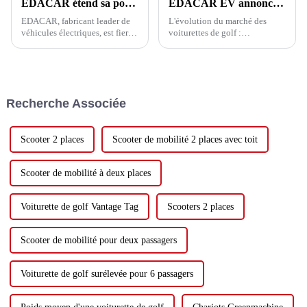
EDACAR étend sa portée mondiale avec des exportations CKD et un soutien à l'assemblage local pour ses clients
EDACAR EV annonce l'élargissement de sa gamme de produits avec de nouveaux modèles de voiturettes de golf électriques
EDACAR, fabricant leader de
L'évolution du marché des
véhicules électriques, est fier
voiturettes de golf :
d'annoncer le développement
diversification et innovations
de ses activités mondiales
technologiques
grâce à l'exportation de kits
complets démontables (CKD)
et à l'assistance technique
Recherche Associée
locale pour l'assemblage.
Scooter 2 places
Scooter de mobilité 2 places avec toit
Scooter de mobilité à deux places
Voiturette de golf Vantage Tag
Scooters 2 places
Scooter de mobilité pour deux passagers
Voiturette de golf surélevée pour 6 passagers