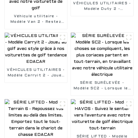
VÉHICULES UTILITAIRES -
Modèle Duty 2 -
Embarquez pour un
Véhicule utilitaire -
voyage de travail
Modèle Van 2 - Restez
inoubliable avec un
dans votre zone de
véhicule utilitaire
confort, livrez de la
électrique
nourriture ou faites
l'entretien de votre
logement avec notre
voiturette de golf
VÉHICULES UTILITAIRES -
Modèle Carryit 2 - Jouez
au golf avec style grâce
SÉRIE SURÉLEVÉE -
à nos voiturettes de golf
Modèle SC2 - Lorsque les
tendance EDACAR
choses se compliquent,
les plus coriaces partent
en tout-terrain, en
travaillant avec notre
véhicule utilitaire
électrique
SÉRIE LIFTED - Modèle