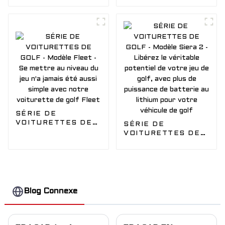
Folks 6 - Du plaisir
Siera - Libérez le
pour toute l'équipe
véritable potentiel
de golf,
de votre jeu de golf,
transportez-vous
avec plus de
en toute sécurité
puissance de
avec notre véhicule
batterie au lithium
de golf
pour votre véhicule
de golf
SÉRIE DE
VOITURETTES DE
SÉRIE DE
GOLF - Modèle
VOITURETTES DE
Fleet - Se mettre
GOLF - Modèle
au niveau du jeu n'a
Siera 2 - Libérez le
jamais été aussi
véritable potentiel
simple avec notre
de votre jeu de golf,
voiturette de golf
avec plus de
Fleet
puissance de
Blog Connexe
batterie au lithium
pour votre véhicule
de golf