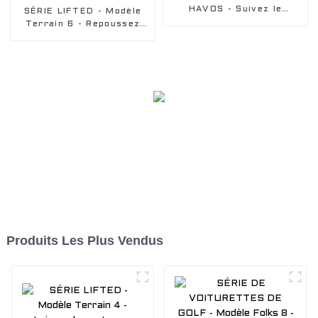
HAVOS - Suivez le
SÉRIE LIFTED - Modèle
sentier vers l'aventure
Terrain 6 - Repoussez
avec notre voiturette de
vos limites au-delà des
golf électrique tout-
limites. Emportez tout le
terrain
tout-terrain dans le
chariot de chasse
EDACAR
Produits Les Plus Vendus