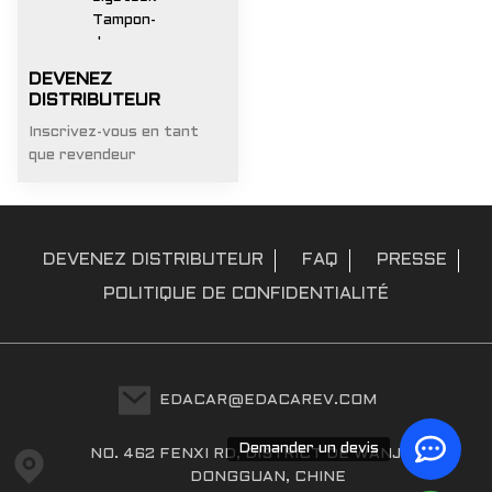
DEVENEZ
DISTRIBUTEUR
Inscrivez-vous en tant
que revendeur
DEVENEZ DISTRIBUTEUR
FAQ
PRESSE
POLITIQUE DE CONFIDENTIALITÉ
EDACAR@EDACAREV.COM
Demander un devis
NO. 462 FENXI RD, DISTRICT DE WANJIANG,
DONGGUAN, CHINE