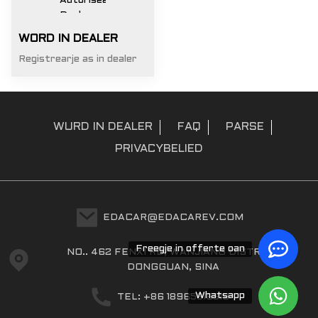
WORD IN DEALER
Registrearje as in dealer
WURD IN DEALER
FAQ
PARSE
PRIVACYBELIED
EDACAR@EDACAREV.COM
Freegje in offerte oan
NO.. 462 FENXI RD, WANJIANG DISTRICT,
DONGGUAN, SINA
Whatsapp
TEL: +86 18965816319