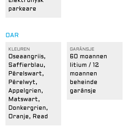
Elektronysk
parkeare
OAR
KLEUREN
GARÂNSJE
Oseaangriis,
60 moannen
Saffierblau,
litium / 12
Pêrelswart,
moannen
Pêrelwyt,
beheinde
Appelgrien,
garânsje
Matswart,
Donkergrien,
Oranje, Read