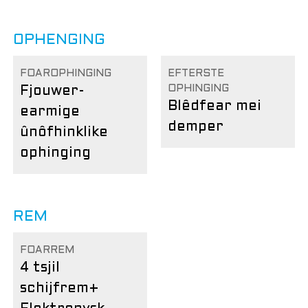
OPHENGING
FOAROPHINGING
EFTERSTE
OPHINGING
Fjouwer-
Blêdfear mei
earmige
demper
ûnôfhinklike
ophinging
REM
FOARREM
4 tsjil
schijfrem
+