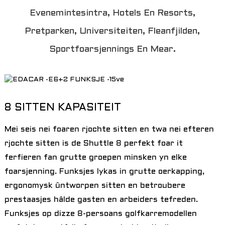
Evenemintesintra, Hotels En Resorts,
Pretparken, Universiteiten, Fleanfjilden,
Sportfoarsjennings En Mear.
8 SITTEN KAPASITEIT
Mei seis nei foaren rjochte sitten en twa nei efteren
a
rjochte sitten is de Shuttle 8 perfekt foar it
ferfieren fan grutte groepen minsken yn elke
foarsjenning. Funksjes lykas in grutte oerkapping,
ergonomysk ûntworpen sitten en betroubere
prestaasjes hâlde gasten en arbeiders tefreden.
Funksjes op dizze 8-persoans golfkarremodellen