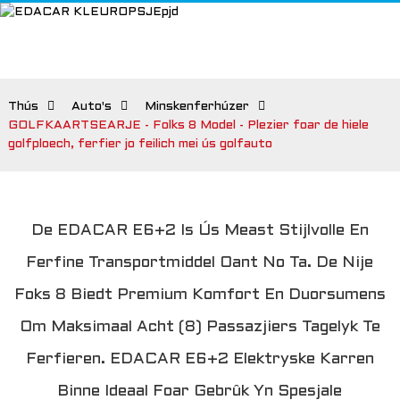
Thús
Auto's
Minskenferhúzer
GOLFKAARTSEARJE - Folks 8 Model - Plezier foar de hiele
golfploech, ferfier jo feilich mei ús golfauto
De EDACAR E6+2 Is Ús Meast Stijlvolle En
Ferfine Transportmiddel Oant No Ta. De Nije
Foks 8 Biedt Premium Komfort En Duorsumens
Om Maksimaal Acht (8) Passazjiers Tagelyk Te
Ferfieren. EDACAR E6+2 Elektryske Karren
Binne Ideaal Foar Gebrûk Yn Spesjale