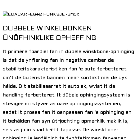
DUBBELE WINKELBONKEN
ÛNÔFHINKLIKE OPHEFFING
It primêre foardiel fan in dûbele winskbone-ophinging
is dat de ynfiering fan in negative camber de
stabiliteitskarakteristiken fan 'e auto ferbetteret,
om't de bûtenste bannen mear kontakt mei de dyk
hâlde. Dit stabilisearret it auto ek, wylst it de
handling ferbetteret. It dûbele ophingingsysteem is
steviger en styver as oare ophingingssystemen,
sadat it proses fan it oanpassen fan 'e ophinging en
it behâlden fan syn útrjochting opmerklik maklik is,
sels as jo in soad krêft tapasse. De winskbone-
ophinging is ienfâldich te fynôfstimmen fanwegen