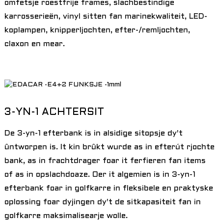
omfetsje roestfrije frames, slachbestindige
karrosserieën, vinyl sitten fan marinekwaliteit, LED-
koplampen, knipperljochten, efter-/remljochten,
claxon en mear.
3-YN-1 ACHTERSIT
De 3-yn-1 efterbank is in alsidige sitopsje dy't
ûntworpen is. It kin brûkt wurde as in efterút rjochte
bank, as in frachtdrager foar it ferfieren fan items
of as in opslachdoaze. Oer it algemien is in 3-yn-1
efterbank foar in golfkarre in fleksibele en praktyske
oplossing foar dyjingen dy't de sitkapasiteit fan in
golfkarre maksimalisearje wolle.