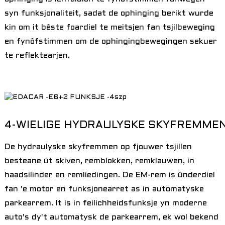
syn funksjonaliteit, sadat de ophinging berikt wurde
kin om it bêste foardiel te meitsjen fan tsjilbeweging
en fynôfstimmen om de ophingingbewegingen sekuer
te reflektearjen.
4-WIELIGE HYDRAULYSKE SKYFREMMEN
De hydraulyske skyfremmen op fjouwer tsjillen
besteane út skiven, remblokken, remklauwen, in
haadsilinder en remliedingen. De EM-rem is ûnderdiel
fan 'e motor en funksjonearret as in automatyske
parkearrem. It is in feilichheidsfunksje yn moderne
auto's dy't automatysk de parkearrem, ek wol bekend