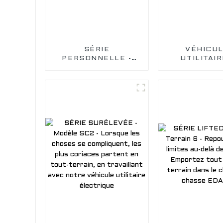
SÉRIE
VÉHICU
PERSONNELLE -
UTILITAIR
BREEZE 4 - Le
Modèle Dut
modèle
Embarquez p
révolutionnaire de
voyage de t
voiturette de golf à
inoubliable 
4 places orientée
véhicule uti
vers l'avant,
électriq
empattement court