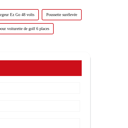
rgeur Ez Go 48 volts
Poussette surélevée
our voiturette de golf 6 places