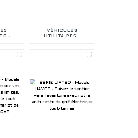
LES
VÉHICULES
ES -
UTILITAIRES -
y 2 -
Modèle Carryit 2 -
our un
Jouez au golf avec
ravail
style grâce à nos
avec un
voiturettes de golf
litaire
tendance EDACAR
ue