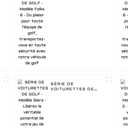
GOLF - Modèle Folks 8
- Du plaisir pour toute
l'équipe de golf,
transportez-vous en
toute sécurité avec
notre véhicule de golf
SÉRIE DE
VOITURETTES DE
GOLF - Modèle Siera -
Libérez le véritable
potentiel de votre jeu
de golf, avec plus de
puissance de batterie
au lithium pour votre
véhicule de golf