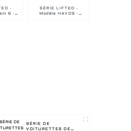
TED -
SÉRIE LIFTED -
in 6 -
Modèle HAVOS -
 vos
Suivez le sentier
elà des
vers l'aventure avec
portez
notre voiturette de
terrain
golf électrique tout-
iot de
terrain
ACAR
SÉRIE DE
VOITURETTES DE