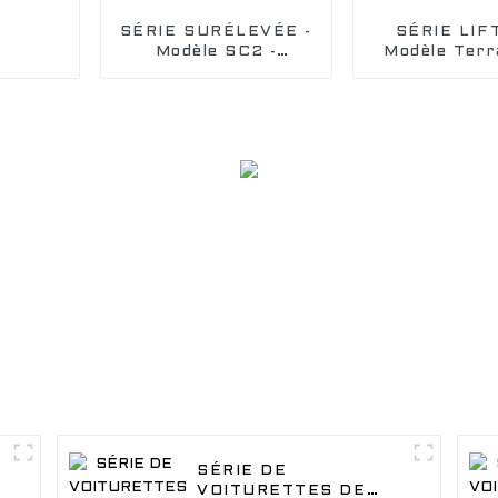
SÉRIE SURÉLEVÉE -
SÉRIE LIF
Modèle SC2 -
Modèle Terra
Lorsque les choses
Repoussez
se compliquent, les
limites au-d
plus coriaces
limites. Em
partent en tout-
tout le tout-
terrain, en
dans le char
travaillant avec
chasse ED
notre véhicule
utilitaire électrique
SÉRIE DE
VOITURETTES DE