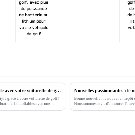
Célébrez Noël et le Nouvel An 2024 avec style avec votre voiturette de golf !
e grâce à votre voiturette de golf !
Bonne nouvelle : le nouvel entrepôt 
ébrations inoubliables avec une
Nous sommes ravis d'annoncer l'ouvert
Unis ! Cette étape importante…