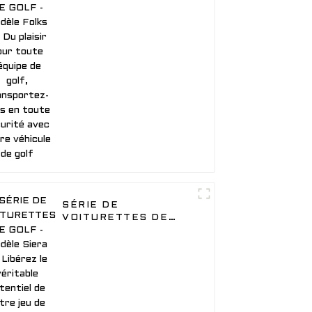
GOLF - Modèle Folks 6
- Du plaisir pour toute
l'équipe de golf,
transportez-vous en
toute sécurité avec
notre véhicule de golf
SÉRIE DE
VOITURETTES DE
GOLF - Modèle Siera 2
- Libérez le véritable
potentiel de votre jeu
de golf, avec plus de
puissance de batterie
au lithium pour votre
véhicule de golf