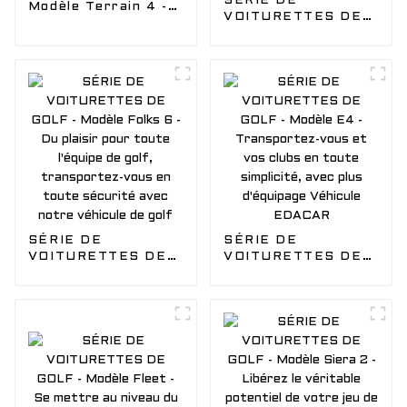
SÉRIE DE
Modèle Terrain 4 -
VOITURETTES DE
Laissez le vent vous
GOLF - Modèle
emporter dans
Folks 8 - Du plaisir
l'aventure avec
pour toute l'équipe
notre buggy de
de golf,
chasse EDACAR
transportez-vous
en toute sécurité
avec notre véhicule
de golf
SÉRIE DE
SÉRIE DE
VOITURETTES DE
VOITURETTES DE
GOLF - Modèle
GOLF - Modèle E4 -
Folks 6 - Du plaisir
Transportez-vous
pour toute l'équipe
et vos clubs en
de golf,
toute simplicité,
transportez-vous
avec plus d'équipage
en toute sécurité
Véhicule EDACAR
avec notre véhicule
de golf