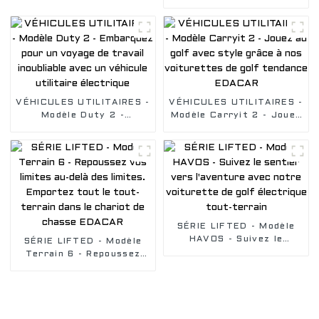
voiturette de golf à 4
dans votre zone de
places orientée vers
confort, livrez de la
l'avant, empattement
nourriture ou faites
court
l'entretien de votre
logement avec notre
voiturette de golf
VÉHICULES UTILITAIRES -
VÉHICULES UTILITAIRES -
Modèle Duty 2 -
Modèle Carryit 2 - Jouez
Embarquez pour un
au golf avec style grâce
voyage de travail
à nos voiturettes de golf
inoubliable avec un
tendance EDACAR
véhicule utilitaire
électrique
SÉRIE LIFTED - Modèle
HAVOS - Suivez le
SÉRIE LIFTED - Modèle
sentier vers l'aventure
Terrain 6 - Repoussez
avec notre voiturette de
vos limites au-delà des
golf électrique tout-
limites. Emportez tout le
terrain
tout-terrain dans le
chariot de chasse
EDACAR