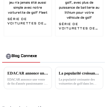
SÉRIE DE
VOITURETTES DE
SÉRIE DE
GOLF - Modèle
VOITURETTES DE
Fleet - Se mettre
GOLF - Modèle
au niveau du jeu n'a
Siera 2 - Libérez le
jamais été aussi
véritable potentiel
simple avec notre
de votre jeu de golf,
voiturette de golf
avec plus de
Fleet
puissance de
Blog Connexe
batterie au lithium
pour votre véhicule
de golf
EDACAR annonce un événement de vente de fin d'année passionnant
La popularité croissante des voiturettes de golf dans les destinations de vacances d'été - Applications EDACAR dans de vastes scénarios
EDACAR annonce une vente
La popularité croissante des
de fin d'année passionnante :
voiturettes de golf dans les
une opportunité en or pour les
destinations de vacances d'été -
concessionnaires de voiturettes
Applications EDACAR dans de
de golf EDACAR, leader
vastes scénarios
mondial des voiturettes de golf
électriques, est ravi de lancer sa