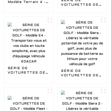
SÉRIE DE
Modèle Terrain 4 -
VOITURETTES DE
Laissez le vent vous
GOLF - Modèle
emporter dans
Folks 6 - Du plaisir
l'aventure avec
pour toute l'équipe
notre buggy de
de golf,
chasse EDACAR
transportez-vous
en toute sécurité
avec notre véhicule
de golf
SÉRIE DE
SÉRIE DE
VOITURETTES DE
VOITURETTES DE
GOLF - Modèle E4 -
GOLF - Modèle
Transportez-vous
Siera - Libérez le
et vos clubs en
véritable potentiel
toute simplicité,
de votre jeu de golf,
avec plus d'équipage
avec plus de
Véhicule EDACAR
puissance de
batterie au lithium