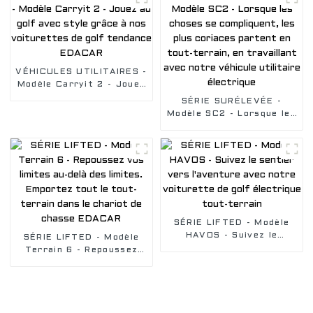
places orientée vers
électrique
l'avant, empattement
court
VÉHICULES UTILITAIRES -
Modèle Carryit 2 - Jouez
au golf avec style grâce
SÉRIE SURÉLEVÉE -
à nos voiturettes de golf
Modèle SC2 - Lorsque les
tendance EDACAR
choses se compliquent,
les plus coriaces partent
en tout-terrain, en
travaillant avec notre
véhicule utilitaire
électrique
SÉRIE LIFTED - Modèle
HAVOS - Suivez le
SÉRIE LIFTED - Modèle
sentier vers l'aventure
Terrain 6 - Repoussez
avec notre voiturette de
vos limites au-delà des
golf électrique tout-
limites. Emportez tout le
terrain
tout-terrain dans le
chariot de chasse