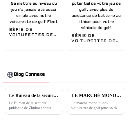
pour votre véhicule
de golf
SÉRIE DE
VOITURETTES DE
SÉRIE DE
GOLF - Modèle
VOITURETTES DE
Fleet - Se mettre
GOLF - Modèle
au niveau du jeu n'a
Siera 2 - Libérez le
jamais été aussi
véritable potentiel
simple avec notre
de votre jeu de golf,
voiturette de golf
avec plus de
Fleet
puissance de
Blog Connexe
batterie au lithium
pour votre véhicule
de golf
Le Bureau de la sécurité publique adopte les véhicules de patrouille électriques EDACAR pour améliorer la gestion urbaine
LE MARCHÉ MONDIAL DES VOITURETTES DE GOLF DEVRAIT ATTEINDRE 2,87 MILLIARDS DE DOLLARS D'ICI 2030
Le Bureau de la sécurité
Le marché mondial des
publique de Zhuhai adopte les
voiturettes de golf joue un rôle
véhicules de patrouille
essentiel en offrant aux
électriques EDACAR pour
golfeurs un transport pratique
améliorer la gestion urbaine En
et contribue de manière
réponse à l'importance
significative au