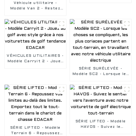
Embarquez pour un
Véhicule utilitaire -
voyage de travail
Modèle Van 2 - Restez
inoubliable avec un
dans votre zone de
véhicule utilitaire
confort, livrez de la
électrique
nourriture ou faites
l'entretien de votre
logement avec notre
voiturette de golf
VÉHICULES UTILITAIRES -
Modèle Carryit 2 - Jouez
au golf avec style grâce
SÉRIE SURÉLEVÉE -
à nos voiturettes de golf
Modèle SC2 - Lorsque les
tendance EDACAR
choses se compliquent,
les plus coriaces partent
en tout-terrain, en
travaillant avec notre
véhicule utilitaire
électrique
SÉRIE LIFTED - Modèle
HAVOS - Suivez le
SÉRIE LIFTED - Modèle
sentier vers l'aventure
Terrain 6 - Repoussez