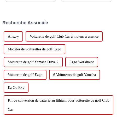
véhicules de patrouille
les voyages et les vacances.
électriques EDACAR pour
Ces derniers temps, de plus en
améliorer la gestion urbaine En
plus de personnes choisissent
réponse à l'importance
la voiturette de golf comme
croissante accordée à la
principal moyen de transport
Recherche Associée
sécurité sociale et à
pour leurs sorties estivales.
l'amélioration continue de la
gestion urbaine,...
Allez-y
Voiturette de golf Club Car à moteur à essence
Modèles de voiturettes de golf Ezgo
Voiturette de golf Yamaha Drive 2
Ezgo Workhorse
Voiturette de golf Ezgo
6 Voiturettes de golf Yamaha
Ez Go Rxv
Kit de conversion de batterie au lithium pour voiturette de golf Club
Car