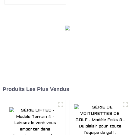
avec notre voiturette de
vos limites au-delà des
golf électrique tout-
limites. Emportez tout le
terrain
tout-terrain dans le
chariot de chasse
EDACAR
Produits Les Plus Vendus