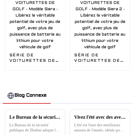
transportez-vous
avec plus d'équipage
en toute sécurité
Véhicule EDACAR
avec notre véhicule
de golf
SÉRIE DE
SÉRIE DE
VOITURETTES DE
VOITURETTES DE
GOLF - Modèle
GOLF - Modèle
Siera - Libérez le
Siera 2 - Libérez le
véritable potentiel
véritable potentiel
de votre jeu de golf,
de votre jeu de golf,
avec plus de
avec plus de
puissance de
puissance de
Blog Connexe
batterie au lithium
batterie au lithium
pour votre véhicule
pour votre véhicule
de golf
de golf
Le Bureau de la sécurité publique adopte les véhicules de patrouille électriques EDACAR pour améliorer la gestion urbaine
Vivez l'été avec des aventures en voiturette de golf : une expérience de voyage écologique et amusante
Le Bureau de la sécurité
L'été est l'une des meilleures
publique de Zhuhai adopte les
saisons de l'année, idéale pour