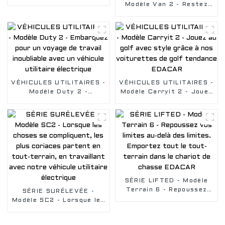
révolutionnaire de
Modèle Van 2 - Restez
voiturette de golf à 4
dans votre zone de
places orientée vers
confort, livrez de la
l'avant, empattement
nourriture ou faites
court
l'entretien de votre
logement avec notre
voiturette de golf
VÉHICULES UTILITAIRES -
VÉHICULES UTILITAIRES -
Modèle Duty 2 -
Modèle Carryit 2 - Jouez
Embarquez pour un
au golf avec style grâce
voyage de travail
à nos voiturettes de golf
inoubliable avec un
tendance EDACAR
véhicule utilitaire
électrique
SÉRIE LIFTED - Modèle
Terrain 6 - Repoussez
SÉRIE SURÉLEVÉE -
vos limites au-delà des
Modèle SC2 - Lorsque les
limites. Emportez tout le
choses se compliquent,
tout-terrain dans le
les plus coriaces partent