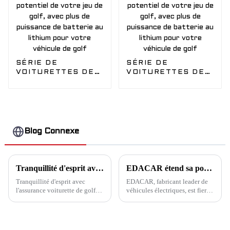
SÉRIE DE
SÉRIE DE
VOITURETTES DE
VOITURETTES DE
GOLF - Modèle
GOLF - Modèle
Siera - Libérez le
Siera 2 - Libérez le
véritable potentiel
véritable potentiel
de votre jeu de golf,
de votre jeu de golf,
avec plus de
avec plus de
puissance de
puissance de
Blog Connexe
batterie au lithium
batterie au lithium
pour votre véhicule
pour votre véhicule
de golf
de golf
Tranquillité d'esprit avec l'assurance voiturette de golf
EDACAR étend sa portée mondiale avec des exportations CKD et un soutien à l'assemblage local pour ses clients
Tranquillité d'esprit avec
EDACAR, fabricant leader de
l'assurance voiturette de golf
véhicules électriques, est fier
Êtes-vous un fier propriétaire
d'annoncer le développement
de voiturette de golf qui aime
de ses activités mondiales
explorer le quartier, se
grâce à l'exportation de kits
promener dans les parcs ou
complets démontables (CKD)