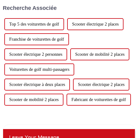
faire des courses dans votre
et à l'assistance technique
Recherche Associée
véhicule élégant ? Si c'est le
locale pour l'assemblage.
cas, il est temps d'envisager...
Top 5 des voiturettes de golf
Scooter électrique 2 places
Franchise de voiturettes de golf
Scooter électrique 2 personnes
Scooter de mobilité 2 places
Voiturettes de golf multi-passagers
Scooter électrique à deux places
Scooter électrique 2 places
Scooter de mobilité 2 places
Fabricant de voiturettes de golf
Leave Your Message