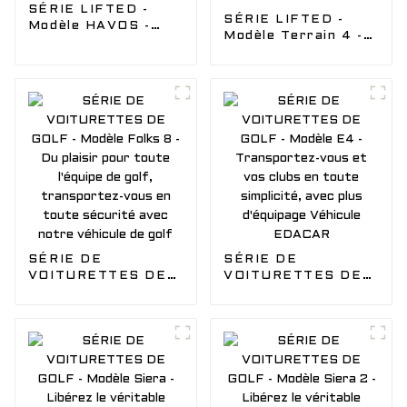
SÉRIE LIFTED -
SÉRIE LIFTED -
Modèle HAVOS -
Modèle Terrain 4 -
Suivez le sentier
Laissez le vent vous
vers l'aventure avec
emporter dans
notre voiturette de
l'aventure avec
golf électrique
notre buggy de
tout-terrain
chasse EDACAR
SÉRIE DE
SÉRIE DE
VOITURETTES DE
VOITURETTES DE
GOLF - Modèle
GOLF - Modèle E4 -
Folks 8 - Du plaisir
Transportez-vous
pour toute l'équipe
et vos clubs en
de golf,
toute simplicité,
transportez-vous
avec plus d'équipage
en toute sécurité
Véhicule EDACAR
avec notre véhicule
de golf