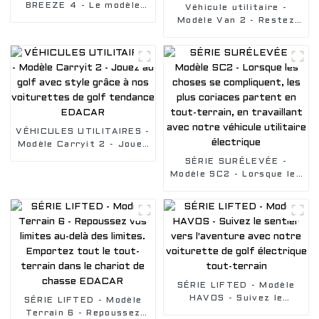
BREEZE 4 - Le modèle
Véhicule utilitaire -
révolutionnaire de
Modèle Van 2 - Restez
voiturette de golf à 4
dans votre zone de
places orientée vers
confort, livrez de la
l'avant, empattement
nourriture ou faites
court
l'entretien de votre
logement avec notre
voiturette de golf
VÉHICULES UTILITAIRES -
Modèle Carryit 2 - Jouez
au golf avec style grâce
SÉRIE SURÉLEVÉE -
à nos voiturettes de golf
Modèle SC2 - Lorsque les
tendance EDACAR
choses se compliquent,
les plus coriaces partent
en tout-terrain, en
travaillant avec notre
véhicule utilitaire
électrique
SÉRIE LIFTED - Modèle
HAVOS - Suivez le
SÉRIE LIFTED - Modèle
sentier vers l'aventure
Terrain 6 - Repoussez