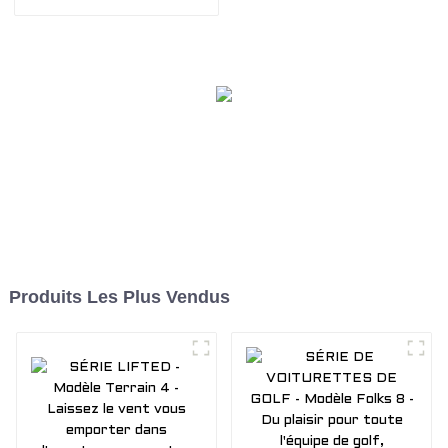
avec notre voiturette de
vos limites au-delà des
golf électrique tout-
limites. Emportez tout le
terrain
tout-terrain dans le
chariot de chasse
EDACAR
Produits Les Plus Vendus