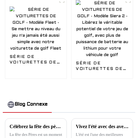
de votre jeu de golf,
transportez-vous
avec plus de
en toute sécurité
puissance de
avec notre véhicule
batterie au lithium
de golf
pour votre véhicule
de golf
SÉRIE DE
VOITURETTES DE
SÉRIE DE
GOLF - Modèle
VOITURETTES DE
Fleet - Se mettre
GOLF - Modèle
au niveau du jeu n'a
Siera 2 - Libérez le
jamais été aussi
véritable potentiel
simple avec notre
de votre jeu de golf,
voiturette de golf
avec plus de
Fleet
puissance de
Blog Connexe
batterie au lithium
pour votre véhicule
de golf
Célébrez la fête des pères avec Edacar : le cadeau idéal pour les papas passionnés de golf
Vivez l'été avec des aventures en voiturette de golf : une expérience de voyage écologique et amusante
La fête des Pères est un moment
L'été est l'une des meilleures