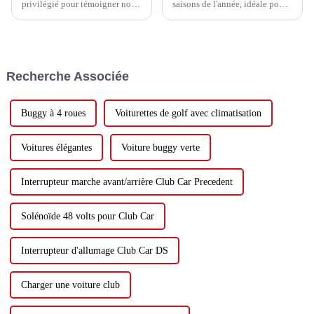
privilégié pour témoigner notre
saisons de l'année, idéale pour
reconnaissance aux
les voyages et les vacances.
merveilleux papas qui nous
Ces derniers temps, de plus en
entourent. Cette année,
plus de personnes choisissent
pourquoi ne pas agrémenter
la voiturette de golf comme
votre célébration d'une
principal moyen de transport
Recherche Associée
expérience unique et
pour leurs sorties estivales.
mémorable ? Imaginez une
journée ensoleillée…
Buggy à 4 roues
Voiturettes de golf avec climatisation
Voitures élégantes
Voiture buggy verte
Interrupteur marche avant/arrière Club Car Precedent
Solénoïde 48 volts pour Club Car
Interrupteur d'allumage Club Car DS
Charger une voiture club