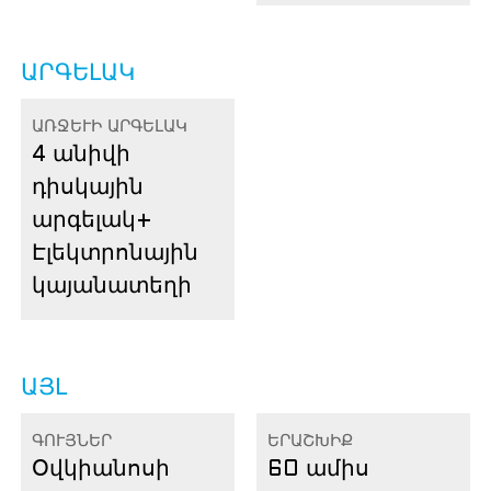
ԱՐԳԵԼԱԿ
ԱՌՋԵՒԻ ԱՐԳԵԼԱԿ
4 անիվի
դիսկային
արգելակ
+
Էլեկտրոնային
կայանատեղի
ԱՅԼ
ԳՈՒՅՆԵՐ
ԵՐԱՇԽԻՔ
Օվկիանոսի
60 ամիս