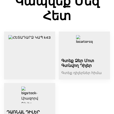
Կապվեք Մեզ
Հետ
Գտեք Ձեր Մոտ
Գտնվող Դիլեր
Գտեք դիլերներ հիմա
ԴԱՌՆԱԼ ԴԻԼԵՐ