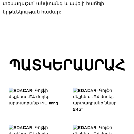
տեսադաշտ՝ անվտանգ և ավելի հաճելի
երթևեկության համար։
ՊԱՏԿԵՐԱՍՐԱՀ