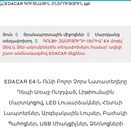
Տուն
Տրանսպորտային միջոցներ
Մարդկանց
տեղափոխող
ԳՈԼՖԻ ԶԱՄԲՅՈՒՂԻ ՍԵՐԻԱ՝ E4 մոդել՝
Ձեզ և Ձեր ակումբներին տեղափոխելու համար՝ ավելի
շատ անձնակազմով EDACAR մեքենա
EDACAR E4-Ն Ունի Բոլոր Չորս Նստատեղերը
Դեպի Առաջ Ուղղված, Լիթիումային
Մարտկոցով, LED Լուսարձակներ, Հետևի
Լապտերներ, Արգելակային Լույսեր, Բաժակի
Պահոցներ, USB Միակցիչներ, Ձեռնոցների