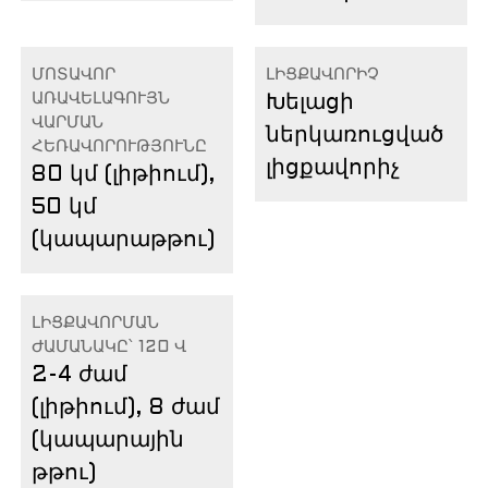
ՄՈՏԱՎՈՐ
ԼԻՑՔԱՎՈՐԻՉ
ԱՌԱՎԵԼԱԳՈՒՅՆ
Խելացի
ՎԱՐՄԱՆ
ներկառուցված
ՀԵՌԱՎՈՐՈՒԹՅՈՒՆԸ
լիցքավորիչ
80 կմ (լիթիում),
50 կմ
(կապարաթթու)
ԼԻՑՔԱՎՈՐՄԱՆ
ԺԱՄԱՆԱԿԸ՝ 120 Վ
2-4 ժամ
(լիթիում), 8 ժամ
(կապարային
թթու)