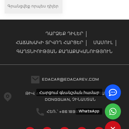
Գրանցվեք որպես դիլեր
ԴԱՐՁԵՔ ԴԻԼԵՐ
ՀԱՃԱԽԱԿԻ ՏՐՎՈՂ ՀԱՐՑԵՐ
ՄԱՄՈՒԼ
ԳԱՂՏՆԻՈՒԹՅԱՆ ՔԱՂԱՔԱԿԱՆՈՒԹՅՈՒՆ
EDACAR@EDACAREV.COM
Հարցում գնանշման համար
ԹԻՎ 462 FENXI RD, WANJIANG ԹԱՂԱՄԱՍ,
DONGGUAN, ՉԻՆԱՍՏԱՆ
WhatsApp
ՀԵՌ․՝ +86 18965816319