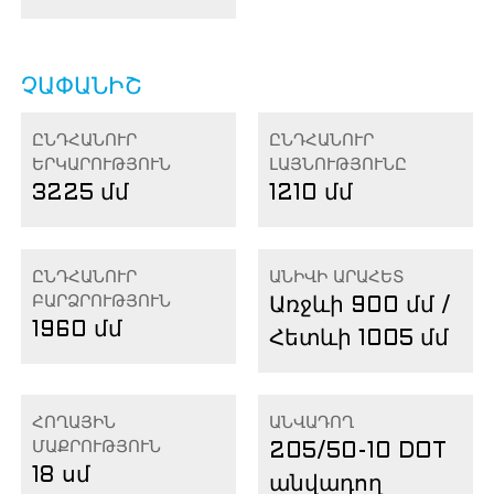
ՉԱՓԱՆԻՇ
ԸՆԴՀԱՆՈՒՐ
ԸՆԴՀԱՆՈՒՐ
ԵՐԿԱՐՈՒԹՅՈՒՆ
ԼԱՅՆՈՒԹՅՈՒՆԸ
3225 մմ
1210 մմ
ԸՆԴՀԱՆՈՒՐ
ԱՆԻՎԻ ԱՐԱՀԵՏ
ԲԱՐՁՐՈՒԹՅՈՒՆ
Առջևի 900 մմ /
1960 մմ
Հետևի 1005 մմ
ՀՈՂԱՅԻՆ
ԱՆՎԱԴՈՂ
ՄԱՔՐՈՒԹՅՈՒՆ
205/50-10 DOT
18 սմ
անվադող