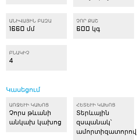
ԱՆԻՎԱՅԻՆ ԲԱԶԱ
ՉՈՐ ՔԱՇ
1660 մմ
600 կգ
ԲՆԱԿԻՉ
4
Կասեցում
ԱՌՋԵՒԻ ԿԱԽՈՑ
ՀԵՏԵՒԻ ԿԱԽՈՑ
Չորս թևանի
Տերևային
անկախ կախոց
զսպանակ՝
ամորտիզատորով