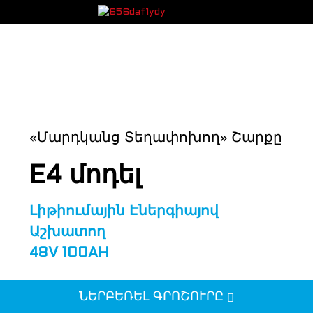
«Մարդկանց Տեղափոխող» Շարքը
E4 մոդել
Լիթիումային Էներգիայով
Աշխատող
48V 100AH
ՆԵՐԲԵՌԵԼ ԳՐՈՇՈՒՐԸ