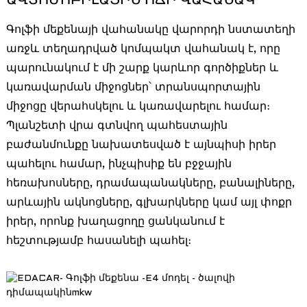
ԱՎՏՈՄՈԲԻԼԱՅԻՆ ՈՃԻ ՎԱՀԱՆԱԿ
Գոլֆի մեքենայի վահանակը վարորդի նստատեղի
առջև տեղադրված կոմպակտ վահանակ է, որը
պարունակում է մի շարք կարևոր գործիքներ և
կառավարման միջոցներ՝ տրանսպորտային
միջոցը վերահսկելու և կառավարելու համար։
Պլանշետի վրա գտնվող պահեստային
բաժանմունքը նախատեսված է այնպիսի իրեր
պահելու համար, ինչպիսիք են բջջային
հեռախոսները, դրամապանակները, բանալիները,
արևային ակնոցները, գլխարկները կամ այլ փոքր
իրեր, որոնք խաղացողը ցանկանում է
հեշտությամբ հասանելի պահել։