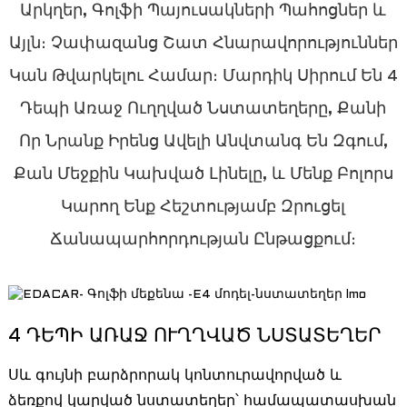
Արկղեր, Գոլֆի Պայուսակների Պահոցներ ԵՒ
Այլն։ Չափազանց Շատ Հնարավորություններ
Կան Թվարկելու Համար։ Մարդիկ Սիրում Են 4
Դեպի Առաջ Ուղղված Նստատեղերը, Քանի
Որ Նրանք Իրենց Ավելի Անվտանգ Են Զգում,
Քան Մեջքին Կախված Լինելը, ԵՒ Մենք Բոլորս
Կարող Ենք Հեշտությամբ Զրուցել
Ճանապարհորդության Ընթացքում։
a
4 ԴԵՊԻ ԱՌԱՋ ՈՒՂՂՎԱԾ ՆՍՏԱՏԵՂԵՐ
Սև գույնի բարձրորակ կոնտուրավորված և
ձեռքով կարված նստատեղեր՝ համապատասխան