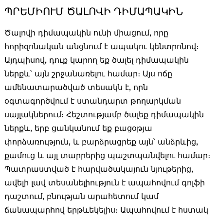
ՊՐԵՄԻՈՒՄ ԾԱԼՈՎԻ ԴԻՄԱՊԱԿԻՆ
Ծալովի դիմապակին ունի միացում, որը
հորիզոնական անցնում է ապակու կենտրոնով։
Այդպիսով, դուք կարող եք ծալել դիմապակին
ներքև՝ այն շրջանառելու համար։ Այս ոճը
ամենատարածված տեսակն է, որն
օգտագործվում է ստանդարտ թողարկման
սայլակներում։ Հեշտությամբ ծալեք դիմապակին
ներքև, երբ ցանկանում եք բացօթյա
փորձառություն, և բարձրացրեք այն՝ անձրևից,
քամուց և այլ տարրերից պաշտպանվելու համար։
Պատրաստված է հարվածակայուն նյութերից,
ավելի լավ տեսանելիություն է ապահովում գոլֆի
դաշտում, բնության արահետում կամ
ճանապարհով երթևեկելիս։ Ապահովում է հստակ