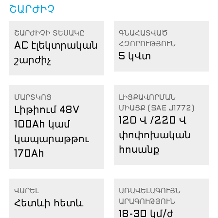
ՇԱՐԺԻՉ
ՇԱՐԺԻՉԻ ՏԵՍԱԿԸ
ԳՆԱՀԱՏՎԱԾ
ՀԶՈՐՈՒԹՅՈՒՆ
AC էլեկտրական
5 կՎտ
շարժիչ
ՄԱՐՏԿՈՑ
ԼԻՑՔԱՎՈՐՄԱՆ
ՄԻԱՑՔ (SAE J1772)
Լիթիում 48V
120 Վ /220 Վ
100Ah կամ
փոփոխական
կապարաթթու
հոսանք
170Ah
ՎԱՐԵԼ
ԱՌԱՎԵԼԱԳՈՒՅՆ
ԱՐԱԳՈՒԹՅՈՒՆ
Հետևի հետև
18-30 կմ/ժ