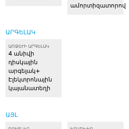
ամորտիզատորով
ԱՐԳԵԼԱԿ
ԱՌՋԵՒԻ ԱՐԳԵԼԱԿ
4 անիվի
դիսկային
արգելակ
+
Էլեկտրոնային
կայանատեղի
ԱՅԼ