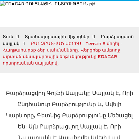
Տուն
Տրանսպորտային միջոցներ
Բարձրացված
սայլակ
ԲԱՐՁՐԱՑՎԱԾ ՍԵՐԻԱ - Terrain 6 մոդել -
Հաղթահարեք ձեր սահմանները։ Վերցրեք ամբողջ
արտաճանապարհային երթևեկությունը EDACAR
որսորդական սայլակով։
Բարձրացվող Գոլֆի Սայլակը Սայլակ Է, Որի
Ընդհանուր Բարձրությունը ԵՒ, Ավելի
Կարևորը, Գետնից Բարձրությունը Մեծացել
Են։ Այն Բարձրացվող Սայլակ Է, Որի
Նպատակն Է Ապահովել Ավելի Լավ