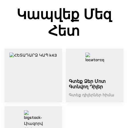
Կապվեք Մեզ
Հետ
Գտեք Ձեր Մոտ
Գտնվող Դիլեր
Գտեք դիլերներ հիմա