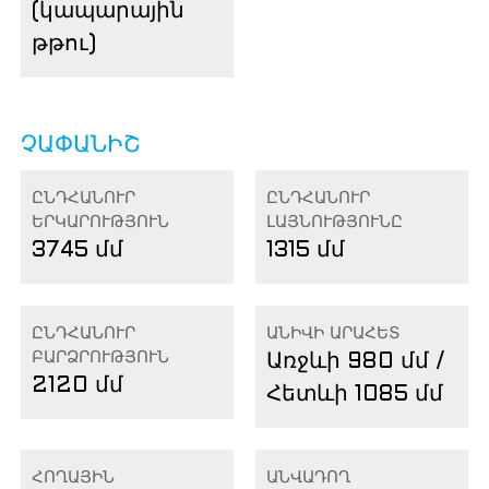
(կապարային
թթու)
ՉԱՓԱՆԻՇ
ԸՆԴՀԱՆՈՒՐ
ԸՆԴՀԱՆՈՒՐ
ԵՐԿԱՐՈՒԹՅՈՒՆ
ԼԱՅՆՈՒԹՅՈՒՆԸ
3745 մմ
1315 մմ
ԸՆԴՀԱՆՈՒՐ
ԱՆԻՎԻ ԱՐԱՀԵՏ
ԲԱՐՁՐՈՒԹՅՈՒՆ
Առջևի 980 մմ /
2120 մմ
Հետևի 1085 մմ
ՀՈՂԱՅԻՆ
ԱՆՎԱԴՈՂ