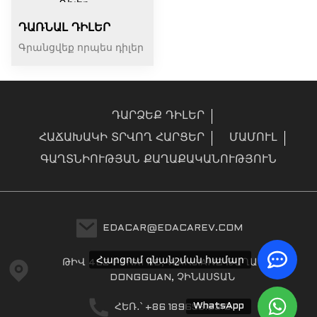
ԴԱՌՆԱԼ ԴԻԼԵՐ
Գրանցվեք որպես դիլեր
ԴԱՐՁԵՔ ԴԻԼԵՐ
ՀԱՃԱԽԱԿԻ ՏՐՎՈՂ ՀԱՐՑԵՐ
ՄԱՄՈՒԼ
ԳԱՂՏՆԻՈՒԹՅԱՆ ՔԱՂԱՔԱԿԱՆՈՒԹՅՈՒՆ
EDACAR@EDACAREV.COM
Հարցում գնանշման համար
ԹԻՎ 462 FENXI RD, WANJIANG ԹԱՂԱՄԱՍ,
DONGGUAN, ՉԻՆԱՍՏԱՆ
WhatsApp
ՀԵՌ․՝ +86 18965816319