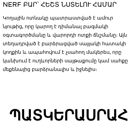
NERF ԲԱՐ՝ ՀԵՇՏ ՆՍՏԵԼՈՒ ՀԱՄԱՐ
Կողային ոտնակը պատրաստված է ամուր
նյութից, որը կարող է դիմանալ բազմակի
օգտագործմանը և վարորդի ոտքի ճնշմանը։ Այն
տեղադրված է բարձրացված սայլակի հատակի
կողքին և ապահովում է չսահող մակերես, որը
կանխում է ուղևորների սայթաքումը կամ սահքը
մեքենայից բարձրանալիս և իջնելիս։
ՊԱՏԿԵՐԱՍՐԱՀ