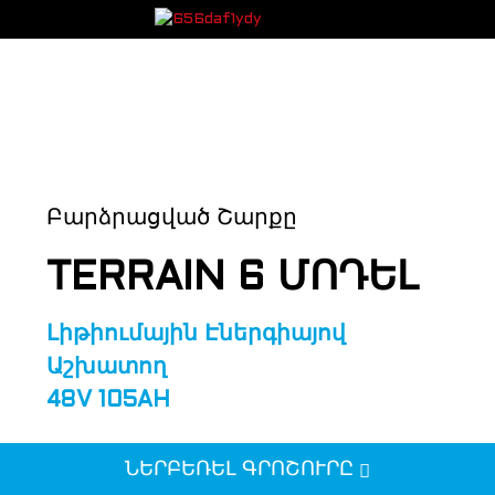
Բարձրացված Շարքը
TERRAIN 6 ՄՈԴԵԼ
Լիթիումային Էներգիայով
Աշխատող
48V 105AH
ՆԵՐԲԵՌԵԼ ԳՐՈՇՈՒՐԸ