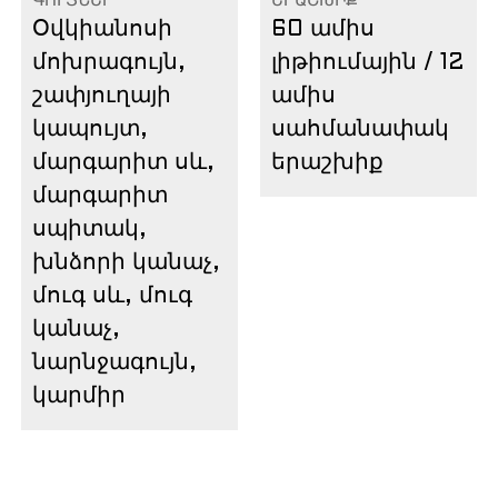
ԳՈՒՅՆԵՐ
ԵՐԱՇԽԻՔ
Օվկիանոսի
60 ամիս
մոխրագույն,
լիթիումային / 12
շափյուղայի
ամիս
կապույտ,
սահմանափակ
մարգարիտ սև,
երաշխիք
մարգարիտ
սպիտակ,
խնձորի կանաչ,
մուգ սև, մուգ
կանաչ,
նարնջագույն,
կարմիր