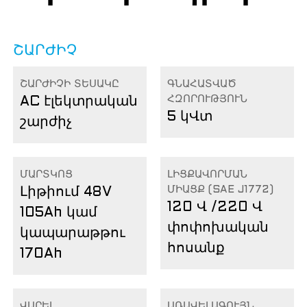
ՇԱՐԺԻՉ
ՇԱՐԺԻՉԻ ՏԵՍԱԿԸ
ԳՆԱՀԱՏՎԱԾ
ՀԶՈՐՈՒԹՅՈՒՆ
AC էլեկտրական
5 կՎտ
շարժիչ
ՄԱՐՏԿՈՑ
ԼԻՑՔԱՎՈՐՄԱՆ
ՄԻԱՑՔ (SAE J1772)
Լիթիում 48V
120 Վ /220 Վ
105Ah կամ
փոփոխական
կապարաթթու
հոսանք
170Ah
ՎԱՐԵԼ
ԱՌԱՎԵԼԱԳՈՒՅՆ