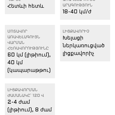
ԱՐԱԳՈՒԹՅՈՒՆ
Հետևի հետև
18-40 կմ/ժ
ՄՈՏԱՎՈՐ
ԼԻՑՔԱՎՈՐԻՉ
ԱՌԱՎԵԼԱԳՈՒՅՆ
Խելացի
ՎԱՐՄԱՆ
ներկառուցված
ՀԵՌԱՎՈՐՈՒԹՅՈՒՆԸ
լիցքավորիչ
60 կմ (լիթիում),
40 կմ
(կապարաթթու)
ԼԻՑՔԱՎՈՐՄԱՆ
ԺԱՄԱՆԱԿԸ՝ 120 Վ
2-4 ժամ
(լիթիում), 8 ժամ