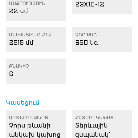
ՄԱՔՐՈՒԹՅՈՒՆ
23X10-12
22 սմ
ԱՆԻՎԱՅԻՆ ԲԱԶԱ
ՉՈՐ ՔԱՇ
2515 մմ
650 կգ
ԲՆԱԿԻՉ
6
Կասեցում
ԱՌՋԵՒԻ ԿԱԽՈՑ
ՀԵՏԵՒԻ ԿԱԽՈՑ
Չորս թևանի
Տերևային
անկախ կախոց
զսպանակ՝