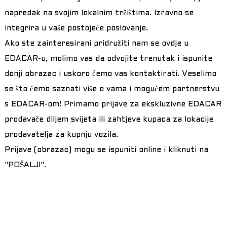
napredak na svojim lokalnim tržištima. Izravno se
integrira u vaše postojeće poslovanje.
Ako ste zainteresirani pridružiti nam se ovdje u
EDACAR-u, molimo vas da odvojite trenutak i ispunite
donji obrazac i uskoro ćemo vas kontaktirati. Veselimo
se što ćemo saznati više o vama i mogućem partnerstvu
s EDACAR-om! Primamo prijave za ekskluzivne EDACAR
prodavače diljem svijeta ili zahtjeve kupaca za lokacije
prodavatelja za kupnju vozila.
Prijave (obrazac) mogu se ispuniti online i kliknuti na
"POŠALJI".