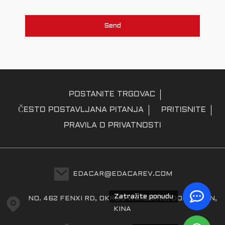
Send
POSTANITE TRGOVAC
ČESTO POSTAVLJANA PITANJA
PRITISNITE
PRAVILA O PRIVATNOSTI
EDACAR@EDACAREV.COM
Zatražite ponudu
NO. 462 FENXI RD, OKRUG WANJIANG, DONGGUAN,
KINA