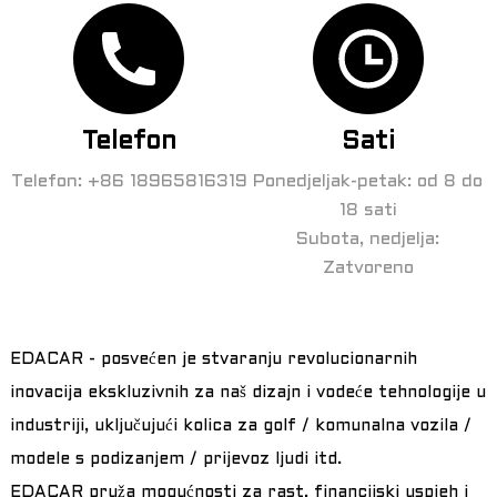
Telefon
Sati
Telefon: +86 18965816319
Ponedjeljak-petak: od 8 do
18 sati
Subota, nedjelja:
Zatvoreno
a
EDACAR - posvećen je stvaranju revolucionarnih
inovacija ekskluzivnih za naš dizajn i vodeće tehnologije u
industriji, uključujući kolica za golf / komunalna vozila /
modele s podizanjem / prijevoz ljudi itd.
EDACAR pruža mogućnosti za rast, financijski uspjeh i