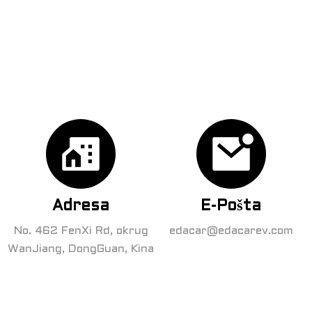
Adresa
E-Pošta
No. 462 FenXi Rd, okrug
edacar@edacarev.com
WanJiang, DongGuan, Kina