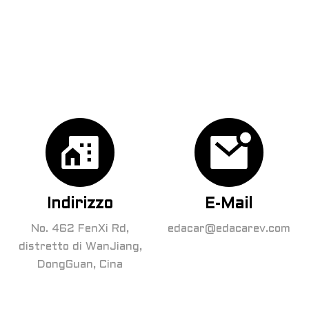
Indirizzo
E-Mail
No. 462 FenXi Rd,
edacar@edacarev.com
distretto di WanJiang,
DongGuan, Cina