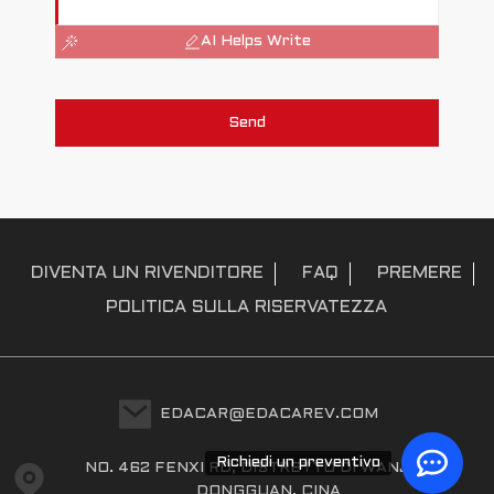
AI Helps Write
Send
DIVENTA UN RIVENDITORE
FAQ
PREMERE
POLITICA SULLA RISERVATEZZA
EDACAR@EDACAREV.COM
Richiedi un preventivo
NO. 462 FENXI RD, DISTRETTO DI WANJIANG,
DONGGUAN, CINA