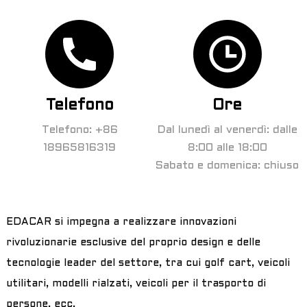
Telefono
Ore
Telefono: +86
Dal lunedì al venerdì: dalle
18965816319
8:00 alle 18:00
Sabato e domenica: chiuso
a
EDACAR si impegna a realizzare innovazioni
rivoluzionarie esclusive del proprio design e delle
tecnologie leader del settore, tra cui golf cart, veicoli
utilitari, modelli rialzati, veicoli per il trasporto di
persone, ecc.