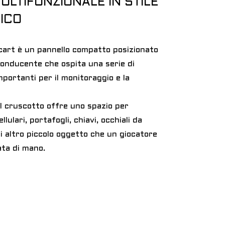
LTIFUNZIONALE IN STILE
ICO
f cart è un pannello compatto posizionato
 conducente che ospita una serie di
portanti per il monitoraggio e la
ul cruscotto offre uno spazio per
lulari, portafogli, chiavi, occhiali da
asi altro piccolo oggetto che un giocatore
ata di mano.