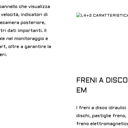
pannello che visualizza
velocità, indicatori di
elecamera posteriore,
tri dati importanti. Il
le nel monitoraggio e
art, oltre a garantire la
ri.
FRENI A DISC
EM
I freni a disco idraulic
dischi, pastiglie freno
freno elettromagnetic