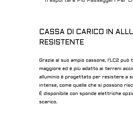
Trasportare Più Passeggeri Per Di
CASSA DI CARICO IN ALL
RESISTENTE
Grazie al suo ampio cassone, l'LC2 può
maggiore ed è più adatto ai terreni accid
alluminio è progettato per resistere a so
intense, come quelle che si possono risc
È disponibile con sponde elettriche opzio
scarico.