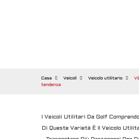
Casa
Veicoli
Veicolo utilitario
VE
tendenza
I Veicoli Utilitari Da Golf Comprend
Di Queste Varietà È Il Veicolo Utili