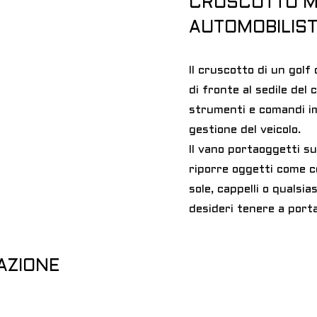
CRUSCOTTO MU
AUTOMOBILIST
Il cruscotto di un gol
di fronte al sedile del
strumenti e comandi im
gestione del veicolo.
Il vano portaoggetti s
riporre oggetti come cel
sole, cappelli o qualsi
desideri tenere a port
ZAZIONE