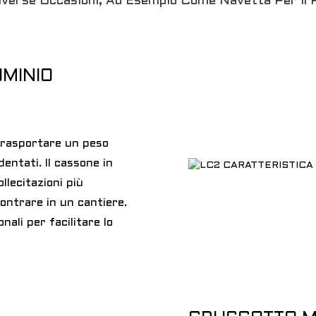
verse Occasioni, Ad Esempio Come Navetta Per Il P
UMINIO
 trasportare un peso
entati. Il cassone in
llecitazioni più
ontrare in un cantiere.
nali per facilitare lo