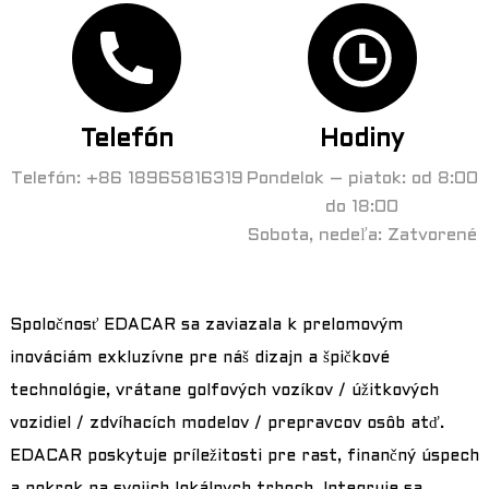
Telefón
Hodiny
Telefón: +86 18965816319
Pondelok – piatok: od 8:00
do 18:00
Sobota, nedeľa: Zatvorené
a
Spoločnosť EDACAR sa zaviazala k prelomovým
inováciám exkluzívne pre náš dizajn a špičkové
technológie, vrátane golfových vozíkov / úžitkových
vozidiel / zdvíhacích modelov / prepravcov osôb atď.
EDACAR poskytuje príležitosti pre rast, finančný úspech