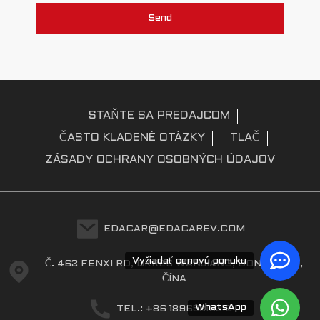
Send
STAŇTE SA PREDAJCOM
ČASTO KLADENÉ OTÁZKY
TLAČ
ZÁSADY OCHRANY OSOBNÝCH ÚDAJOV
EDACAR@EDACAREV.COM
Vyžiadať cenovú ponuku
Č. 462 FENXI RD, OKRES WANJIANG, DONGGUAN,
ČÍNA
WhatsApp
TEL.: +86 18965816319