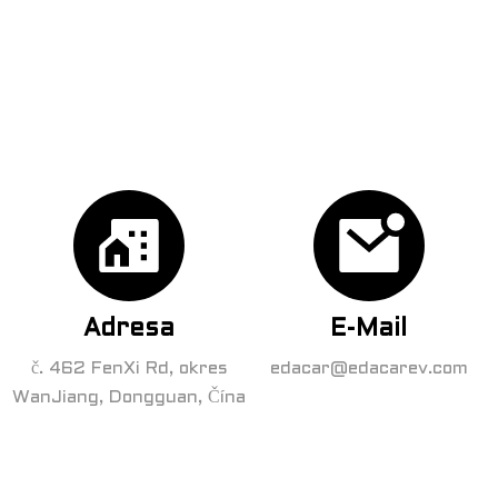
Adresa
E-Mail
č. 462 FenXi Rd, okres
edacar@edacarev.com
WanJiang, Dongguan, Čína