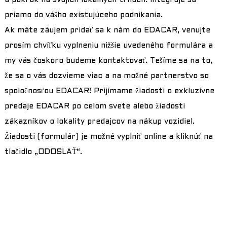
a pokrok na svojich lokálnych trhoch. Integruje sa
priamo do vášho existujúceho podnikania.
Ak máte záujem pridať sa k nám do EDACAR, venujte
prosím chvíľku vyplneniu nižšie uvedeného formulára a
my vás čoskoro budeme kontaktovať. Tešíme sa na to,
že sa o vás dozvieme viac a na možné partnerstvo so
spoločnosťou EDACAR! Prijímame žiadosti o exkluzívne
predaje EDACAR po celom svete alebo žiadosti
zákazníkov o lokality predajcov na nákup vozidiel.
Žiadosti (formulár) je možné vyplniť online a kliknúť na
tlačidlo „ODOSLAŤ“.