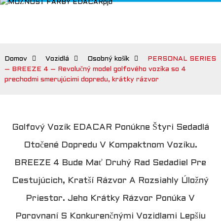
Domov
Vozidlá
Osobný košík
PERSONAL SERIES
– BREEZE 4 – Revolučný model golfového vozíka so 4
prechodmi smerujúcimi dopredu, krátky rázvor
Golfový Vozík EDACAR Ponúkne Štyri Sedadlá
Otočené Dopredu V Kompaktnom Vozíku.
BREEZE 4 Bude Mať Druhý Rad Sedadiel Pre
Cestujúcich, Kratší Rázvor A Rozsiahly Úložný
Priestor. Jeho Krátky Rázvor Ponúka V
Porovnaní S Konkurenčnými Vozidlami Lepšiu