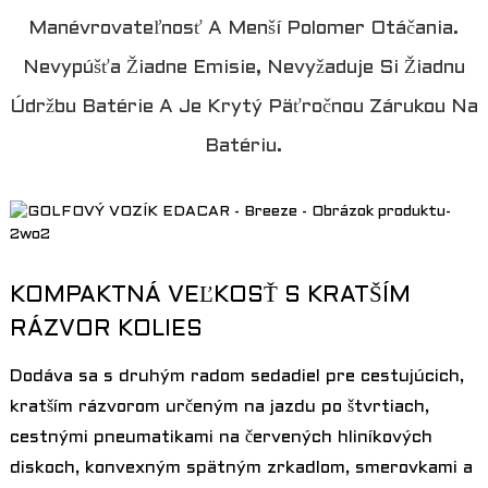
Manévrovateľnosť A Menší Polomer Otáčania.
Nevypúšťa Žiadne Emisie, Nevyžaduje Si Žiadnu
Údržbu Batérie A Je Krytý Päťročnou Zárukou Na
Batériu.
KOMPAKTNÁ VEĽKOSŤ S KRATŠÍM
a
RÁZVOR KOLIES
Dodáva sa s druhým radom sedadiel pre cestujúcich,
kratším rázvorom určeným na jazdu po štvrtiach,
cestnými pneumatikami na červených hliníkových
diskoch, konvexným spätným zrkadlom, smerovkami a