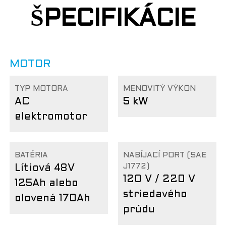
ŠPECIFIKÁCIE
MOTOR
TYP MOTORA
MENOVITÝ VÝKON
AC
5 kW
elektromotor
BATÉRIA
NABÍJACÍ PORT (SAE
J1772)
Lítiová 48V
120 V / 220 V
125Ah alebo
striedavého
olovená 170Ah
prúdu