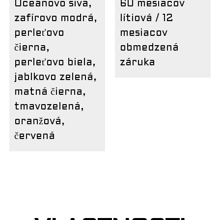
Oceánovo sivá,
60 mesiacov
zafírovo modrá,
lítiová / 12
perleťovo
mesiacov
čierna,
obmedzená
perleťovo biela,
záruka
jablkovo zelená,
matná čierna,
tmavozelená,
oranžová,
červená