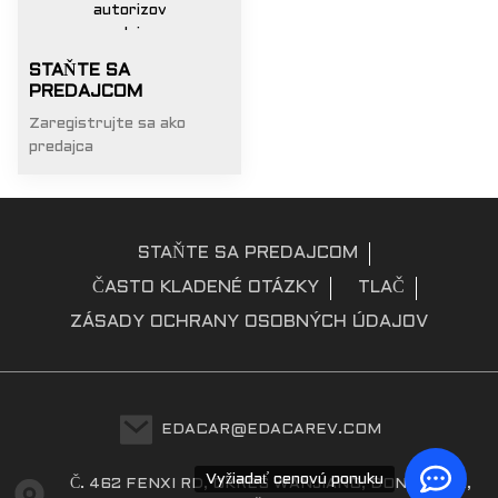
STAŇTE SA
PREDAJCOM
Zaregistrujte sa ako
predajca
STAŇTE SA PREDAJCOM
ČASTO KLADENÉ OTÁZKY
TLAČ
ZÁSADY OCHRANY OSOBNÝCH ÚDAJOV
EDACAR@EDACAREV.COM
Vyžiadať cenovú ponuku
Č. 462 FENXI RD, OKRES WANJIANG, DONGGUAN,