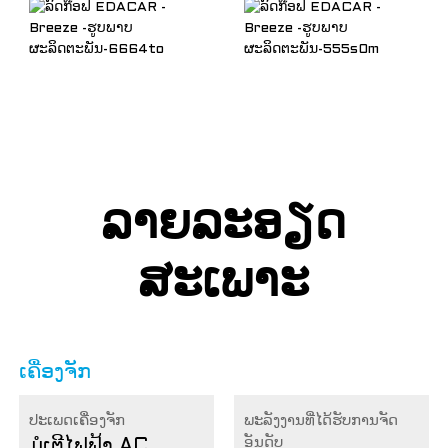
ລາຍລະອຽດ
ສະເພາະ
ເຄື່ອງຈັກ
ປະເພດເຄື່ອງຈັກ
ພະລັງງານທີ່ໄດ້ຮັບການຈັດ
ອັນດັບ
ມໍເຕີໄຟຟ້າ AC