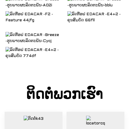
ຕິດຕໍ່ພວກເຮົາ