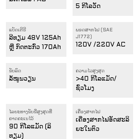
5 ກິໂລວັດ
ແບັດເຕີຣີ
ພອດສາກໄຟ (SAE
J1772)
ລີທຽມ 48V 125Ah
120V /220V AC
ຫຼື ກົດຕະກົ່ວ 170Ah
ຂັບລົດ
ຄວາມໄວສູງສຸດ
ລໍ້​ໝູນ​ວຽນ
>40 ກິໂລແມັດ/
ຊົ່ວໂມງ
ໄລຍະທາງຂັບຂີ່ສູງສຸດທີ່
ເຄື່ອງສາກໄຟ
ຄາດຄະເນໄວ້
ເຄື່ອງສາກໄຟອັດສະລິ
90 ກິໂລແມັດ (ລິ
ຍະໃນຕົວ
ທຽມ)