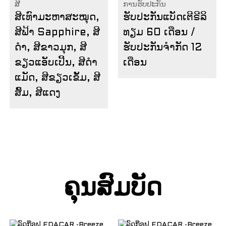
ສີ
ການຮັບປະກັນ
ສີເທົາມະຫາສະໝຸດ,
ຮັບປະກັນແບັດເຕີຣີລິ
ສີຟ້າ Sapphire, ສີ
ທຽມ 60 ເດືອນ /
ດຳ, ສີຂາວມຸກ, ສີ
ຮັບປະກັນຈຳກັດ 12
ຂຽວແອັບເປີ້ນ, ສີດຳ
ເດືອນ
ແມັດ, ສີຂຽວເຂັ້ມ, ສີ
ສົ້ມ, ສີແດງ
ຄຸນສົມບັດ