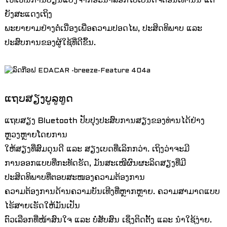
ໃຫ້ເຫັນການປ່ຽນແປງຈາກອະນາລັອກໄປເປັນດິຈິຕອນເທົ່ານັ້ນ ແຕ່
ຍັງສະແດງເຖິງ
ພະຍາຍາມຢ່າງຕໍ່ເນື່ອງເພື່ອຄວາມປອດໄພ, ປະສິດທິພາບ ແລະ
ປະສົບການຂອງຜູ້ໃຊ້ທີ່ດີຂຶ້ນ.
ແຖບສຽງບູລູທູດ
ແຖບສຽງ Bluetooth ປັບປຸງປະສົບການສຽງຂອງທ່ານໄດ້ຢ່າງ
ຫຼວງຫຼາຍໂດຍການ
ໃຫ້ສຽງທີ່ສົມດຸນດີ ແລະ ສຽງເບດທີ່ເລິກກວ່າ. ເຖິງວ່າຈະມີ
ການອອກແບບທີ່ກະທັດຮັດ, ມັນສະເໜີຜົນຜະລິດສຽງທີ່ມີ
ປະສິດທິພາບທີ່ຕອບສະໜອງຄວາມຕ້ອງການ
ຄວາມຕ້ອງການດ້ານຄວາມບັນເທີງທີ່ຫຼາກຫຼາຍ. ຄວາມສາມາດແບບ
ໄຮ້ສາຍເຮັດໃຫ້ມັນເປັນ
ຕົວເລືອກທີ່ໜ້າສົນໃຈ ແລະ ບໍ່ສັບສົນ ເຊິ່ງຕິດຕັ້ງ ແລະ ນຳໃຊ້ງ່າຍ.