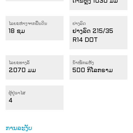
ດ້ານຫຼັງ 1030 ມມ
ໄລຍະຫ່າງຈາກພື້ນດິນ
ຢາງລົດ
18 ຊມ
ຢາງລົດ 215/35
R14 DOT
ໄລຍະທາງລໍ້
ນ້ຳໜັກແຫ້ງ
2070 ມມ
500 ກິໂລກຣາມ
ຜູ້ຢູ່ອາໄສ
4
ການລະງັບ