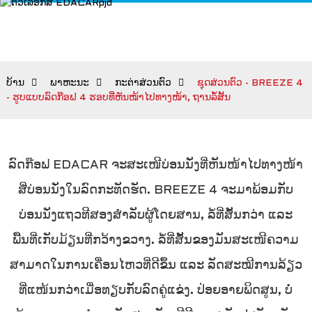
ບ້ານ
ພາຫະນະ
ກະຕ່າສ່ວນຕົວ
ຊຸດສ່ວນຕົວ - BREEZE 4
- ຮູບແບບລົດກ໊ອຟ 4 ຮອບທີ່ຫັນໜ້າໄປທາງໜ້າ, ຖານລໍ້ສັ້ນ
ລົດກ໊ອຟ EDACAR ຈະສະເໜີບ່ອນນັ່ງທີ່ຫັນໜ້າໄປທາງໜ້າ
ສີ່ບ່ອນນັ່ງໃນລົດກະທັດຮັດ. BREEZE 4 ຈະມາພ້ອມກັບ
ບ່ອນນັ່ງແຖວທີສອງສຳລັບຜູ້ໂດຍສານ, ລໍ້ທີ່ສັ້ນກວ່າ ແລະ
ພື້ນທີ່ເກັບມ້ຽນທີ່ກວ້າງຂວາງ. ລໍ້ທີ່ສັ້ນຂອງມັນສະເໜີຄວາມ
ສາມາດໃນການເຄື່ອນໄຫວທີ່ດີຂຶ້ນ ແລະ ລັດສະໝີການລ້ຽວ
ທີ່ແໜ້ນກວ່າເມື່ອທຽບກັບລົດຄູ່ແຂ່ງ. ປ່ອຍອາຍພິດສູນ, ບໍ່