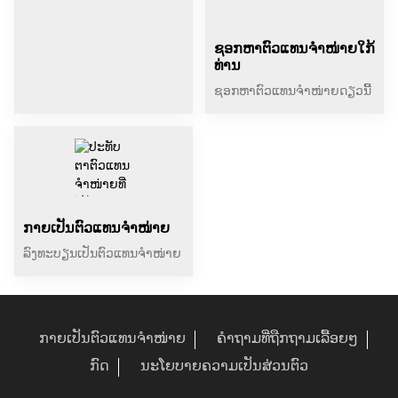
ຊອກຫາຕົວແທນຈຳໜ່າຍໃກ້
ທ່ານ
ຊອກຫາຕົວແທນຈຳໜ່າຍດຽວນີ້
ກາຍເປັນຕົວແທນຈຳໜ່າຍ
ລົງທະບຽນເປັນຕົວແທນຈຳໜ່າຍ
ກາຍເປັນຕົວແທນຈຳໜ່າຍ
ຄຳຖາມທີ່ຖືກຖາມເລື້ອຍໆ
ກົດ
ນະໂຍບາຍຄວາມເປັນສ່ວນຕົວ