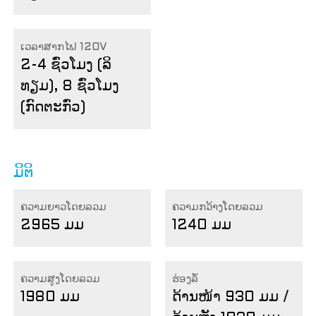
ເວລາສາກໄຟ 120V
2-4 ຊົ່ວໂມງ (ລິ
ທຽມ), 8 ຊົ່ວໂມງ
(ກົດຕະກົ່ວ)
ມິຕິ
ຄວາມຍາວໂດຍລວມ
ຄວາມກວ້າງໂດຍລວມ
2965 ມມ
1240 ມມ
ຄວາມສູງໂດຍລວມ
ຮ່ອງລໍ້
1980 ມມ
ດ້ານໜ້າ 930 ມມ /