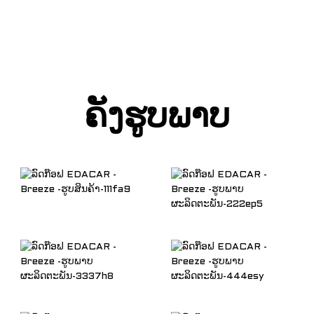
ຄັງຮູບພາບ