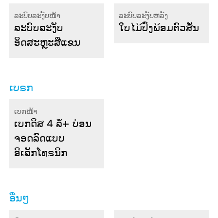
ລະບົບລະງັບໜ້າ
ລະບົບລະງັບຫລັງ
ລະບົບລະງັບ
ໃບໄມ້ປົ່ງພ້ອມຕົວສັ່ນ
ອິດສະຫຼະສີ່ແຂນ
ເບຣກ
ເບກໜ້າ
ເບກດິສ 4 ລໍ້
+ ບ່ອນ
ຈອດລົດແບບ
ອີເລັກໂທຣນິກ
ອື່ນໆ