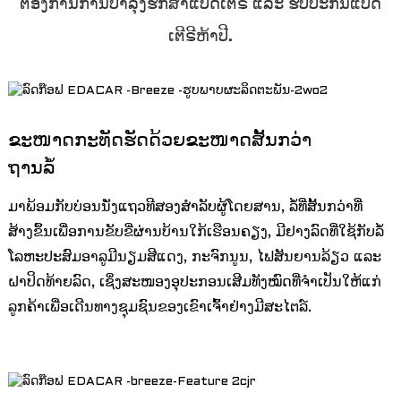
ຕ້ອງການການບຳລຸງຮັກສາແບັດເຕີຣີ ແລະ ຮັບປະກັນແບັດ
ເຕີຣີຫ້າປີ.
ຂະໜາດກະທັດຮັດດ້ວຍຂະໜາດສັ້ນກວ່າ
ຖານລໍ້
ມາພ້ອມກັບບ່ອນນັ່ງແຖວທີສອງສຳລັບຜູ້ໂດຍສານ, ລໍ້ທີ່ສັ້ນກວ່າທີ່
ສ້າງຂຶ້ນເພື່ອການຂັບຂີ່ຜ່ານບ້ານໃກ້ເຮືອນຄຽງ, ມີຢາງລົດທີ່ໃຊ້ກັບລໍ້
a
ໂລຫະປະສົມອາລູມີນຽມສີແດງ, ກະຈົກນູນ, ໄຟສັນຍານລ້ຽວ ແລະ
ຝາປິດທ້າຍລົດ, ເຊິ່ງສະໜອງອຸປະກອນເສີມທັງໝົດທີ່ຈຳເປັນໃຫ້ແກ່
ລູກຄ້າເພື່ອເດີນທາງຊຸມຊົນຂອງເຂົາເຈົ້າຢ່າງມີສະໄຕລ໌.