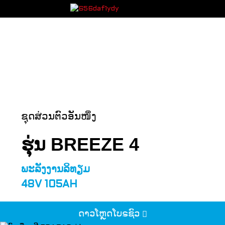
ຊຸດສ່ວນຕົວອັນໜຶ່ງ
ຮຸ່ນ BREEZE 4
ພະລັງງານລິທຽມ
48V 105AH
ດາວໂຫຼດໂບຣຊົວ