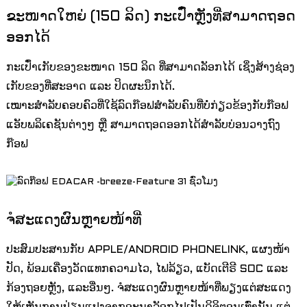
ຂະໜາດໃຫຍ່ (150 ລິດ) ກະເປົ໋າຫຼັງທີ່ສາມາດຖອດ
ອອກໄດ້
ກະເປົ໋າເກັບຂອງຂະໜາດ 150 ລິດ ທີ່ສາມາດລັອກໄດ້ ເຊິ່ງສ້າງຊ່ອງ
ເກັບຂອງທີ່ສະອາດ ແລະ ປິດຜະນຶກໄດ້.
ເໝາະສຳລັບຄອບຄົວທີ່ໃຊ້ລົດກ໊ອຟສຳລັບຄົນທີ່ບໍ່ກ່ຽວຂ້ອງກັບກ໊ອຟ
ແອັບພລິເຄຊັນຕ່າງໆ ຫຼື ສາມາດຖອດອອກໄດ້ສຳລັບບ່ອນວາງຖົງ
ກ໊ອຟ
ຈໍສະແດງຜົນຫຼາຍໜ້າທີ່
ປະສົມປະສານກັບ APPLE/ANDROID PHONELINK, ແຜງໜ້າ
ປັດ, ພ້ອມເຄື່ອງວັດແທກຄວາມໄວ, ໄຟລ້ຽວ, ແບັດເຕີຣີ SOC ແລະ
ກ້ອງຖອຍຫຼັງ, ແລະອື່ນໆ. ຈໍສະແດງຜົນຫຼາຍໜ້າທີ່ພຽງແຕ່ສະແດງ