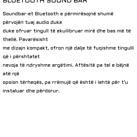
BLUETOOTH SOUND BAR
Soundbar-et Bluetooth e përmirësojnë shumë
përvojën tuaj audio duke
duke ofruar tingull të ekuilibruar mirë dhe bas më të
thellë. Pavarësisht
me dizajn kompakt, ofron një dalje të fuqishme tingulli
që i përshtatet
nevoja të ndryshme argëtimi. Aftësitë pa tel e bëjnë
atë një
opsion tërheqës, pa rrëmujë që është i lehtë për t’u
instaluar dhe përdorur.