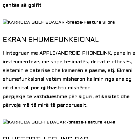
çantës së golfit
EKRAN SHUMËFUNKSIONAL
I integruar me APPLE/ANDROID PHONELINK, panelin e
instrumenteve, me shpejtësimatës, dritat e kthesës,
sistemin e baterisë dhe kamerën e pasme, etj. Ekrani
shumëfunksional vetëm mishëron kalimin nga analog
në dixhital, por gjithashtu mishëron
përpjekje të vazhdueshme për siguri, efikasitet dhe
përvojë më të mirë të përdoruesit.