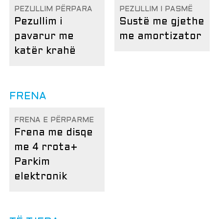
PEZULLIM PËRPARA
PEZULLIM I PASMË
Pezullim i
Sustë me gjethe
pavarur me
me amortizator
katër krahë
FRENA
FRENA E PËRPARME
Frena me disqe
me 4 rrota
+
Parkim
elektronik