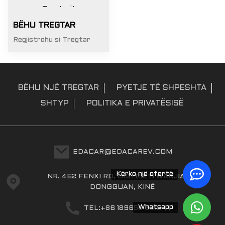
BËHU TREGTAR
Regjistrohu si Tregtar
BËHU NJË TREGTAR
PYETJE TË SHPESHTA
SHTYP
POLITIKA E PRIVATËSISË
EDACAR@EDACAREV.COM
Kërko një ofertë
NR. 462 FENXI RD, DISTRIKTI WANJIANG,
DONGGUAN, KINË
Whatsapp
TEL:+86 18965816319