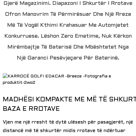
Gjerë Magazinimi. Diapazoni I Shkurtër I Rrotave
Ofron Manovrim Të Përmirësuar Dhe Një Rreze
Më Të Vogël Kthimi Krahasuar Me Automjetet
Konkurruese. Lëshon Zero Emetime, Nuk Kërkon
Mirëmbajtje Të Baterisë Dhe Mbështetet Nga
Një Garanci Pesëvjeçare Për Baterinë.
a
MADHËSI KOMPAKTE ME MË TË SHKUR
BAZA E RROTAVE
Vjen me një rresht të dytë ulësesh për pasagjerët, një
distancë më të shkurtër midis rrotave të ndërtuar