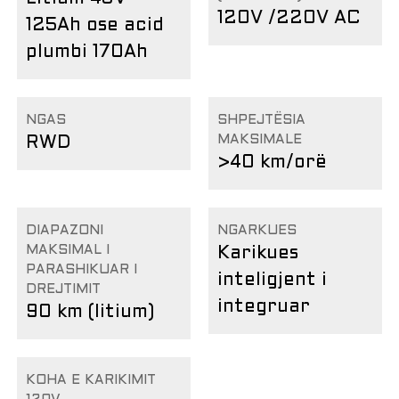
120V /220V AC
125Ah ose acid
plumbi 170Ah
NGAS
SHPEJTËSIA
MAKSIMALE
RWD
>40 km/orë
DIAPAZONI
NGARKUES
MAKSIMAL I
Karikues
PARASHIKUAR I
inteligjent i
DREJTIMIT
integruar
90 km (litium)
KOHA E KARIKIMIT