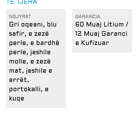
TË TJERA
NGJYRAT
GARANCIA
Gri oqeani, blu
60 Muaj Litium /
safir, e zezë
12 Muaj Garanci
perle, e bardhë
e Kufizuar
perle, jeshile
molle, e zezë
mat, jeshile e
errët,
portokalli, e
kuqe