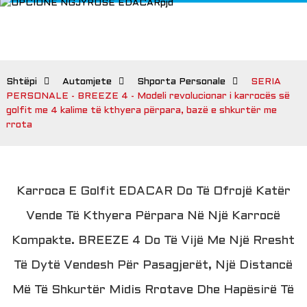
Shtëpi
Automjete
Shporta Personale
SERIA
PERSONALE - BREEZE 4 - Modeli revolucionar i karrocës së
golfit me 4 kalime të kthyera përpara, bazë e shkurtër me
rrota
Karroca E Golfit EDACAR Do Të Ofrojë Katër
Vende Të Kthyera Përpara Në Një Karrocë
Kompakte. BREEZE 4 Do Të Vijë Me Një Rresht
Të Dytë Vendesh Për Pasagjerët, Një Distancë
Më Të Shkurtër Midis Rrotave Dhe Hapësirë ​​të