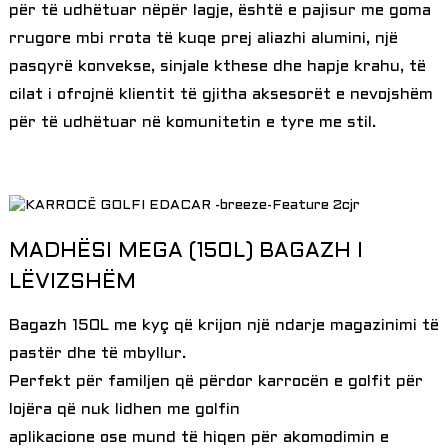
për të udhëtuar nëpër lagje, është e pajisur me goma
rrugore mbi rrota të kuqe prej aliazhi alumini, një
pasqyrë konvekse, sinjale kthese dhe hapje krahu, të
cilat i ofrojnë klientit të gjitha aksesorët e nevojshëm
për të udhëtuar në komunitetin e tyre me stil.
MADHËSI MEGA (150L) BAGAZH I
LËVIZSHËM
Bagazh 150L me kyç që krijon një ndarje magazinimi të
pastër dhe të mbyllur.
Perfekt për familjen që përdor karrocën e golfit për
lojëra që nuk lidhen me golfin
aplikacione ose mund të hiqen për akomodimin e