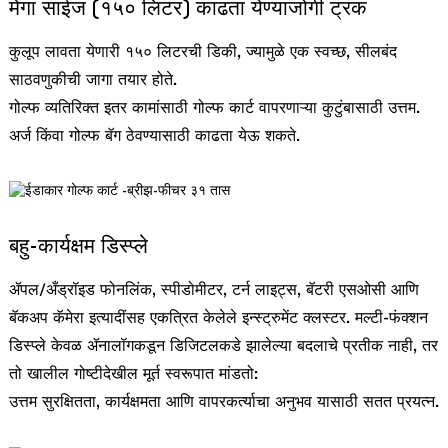
मेगा साईज (१५० लिटर) काढता येण्याजोगी ट्रंक
कुलूप लावता येणारी १५० लिटरची डिकी, ज्यामुळे एक स्वच्छ, सीलबंद
साठवणुकीची जागा तयार होते.
गोल्फ व्यतिरिक्त इतर कामांसाठी गोल्फ कार्ट वापरणाऱ्या कुटुंबासाठी उत्तम.
अर्ज किंवा गोल्फ बॅग ठेवण्यासाठी काढता येऊ शकते.
बहु-कार्यक्षम डिस्प्ले
ॲपल/अँड्रॉइड फोनलिंक, स्पीडोमीटर, टर्न लाइट्स, बॅटरी एसओसी आणि
बॅकअप कॅमेरा इत्यादींसह एकत्रित केलेले इन्स्ट्रुमेंट क्लस्टर. मल्टी-फंक्शन
डिस्प्ले केवळ ॲनालॉगकडून डिजिटलकडे झालेल्या बदलाचे प्रतीक नाही, तर
तो खालील गोष्टीदेखील मूर्त स्वरूपात मांडतो:
उत्तम सुरक्षितता, कार्यक्षमता आणि वापरकर्त्याचा अनुभव यासाठी सतत प्रयत्न.