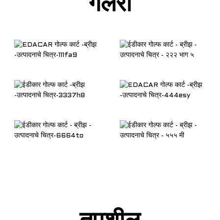
गॅलरी