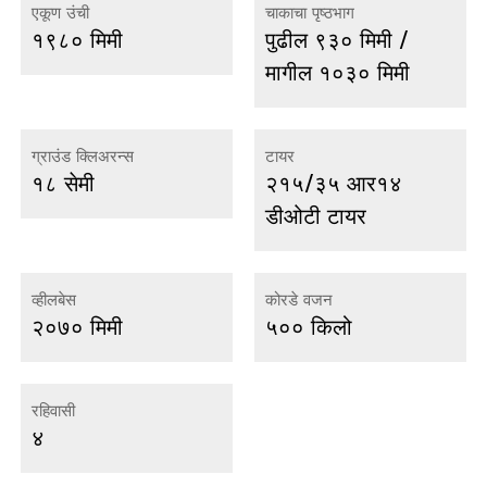
एकूण उंची
चाकाचा पृष्ठभाग
१९८० मिमी
पुढील ९३० मिमी /
मागील १०३० मिमी
ग्राउंड क्लिअरन्स
टायर
१८ सेमी
२१५/३५ आर१४
डीओटी टायर
व्हीलबेस
कोरडे वजन
२०७० मिमी
५०० किलो
रहिवासी
४