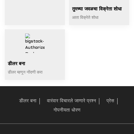
तुमच्या जवळचा विक्रेता शोधा
आता विक्रेते शोधा
डीलर बना
डीलर म्हणून नोंदणी करा
डीलर बना
वारंवार विचारले जाणारे प्रश्न
प्रेस
गोपनीयता धोरण