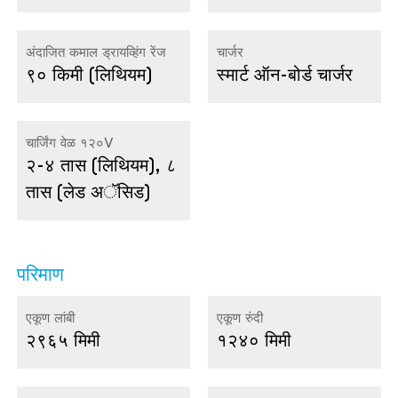
अंदाजित कमाल ड्रायव्हिंग रेंज
चार्जर
९० किमी (लिथियम)
स्मार्ट ऑन-बोर्ड चार्जर
चार्जिंग वेळ १२०V
२-४ तास (लिथियम), ८
तास (लेड अॅसिड)
परिमाण
एकूण लांबी
एकूण रुंदी
२९६५ मिमी
१२४० मिमी