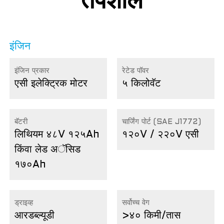
तपशील
इंजिन
इंजिन प्रकार
रेटेड पॉवर
एसी इलेक्ट्रिक मोटर
५ किलोवॅट
बॅटरी
चार्जिंग पोर्ट (SAE J1772)
लिथियम ४८V १२५Ah
१२०V / २२०V एसी
किंवा लेड अॅसिड
१७०Ah
ड्राइव्ह
सर्वोच्च वेग
आरडब्ल्यूडी
>४० किमी/तास