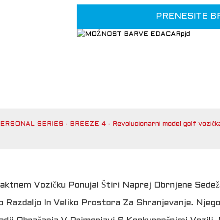
PRENESITE B
ERSONAL SERIES - BREEZE 4 - Revolucionarni model golf vozička s
tnem Vozičku Ponujal Štiri Naprej Obrnjene Sede
 Razdaljo In Veliko Prostora Za Shranjevanje. Nje