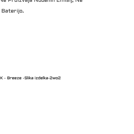
 Ne Proizvaja Nobenih Emisij, Ne
 Baterijo.