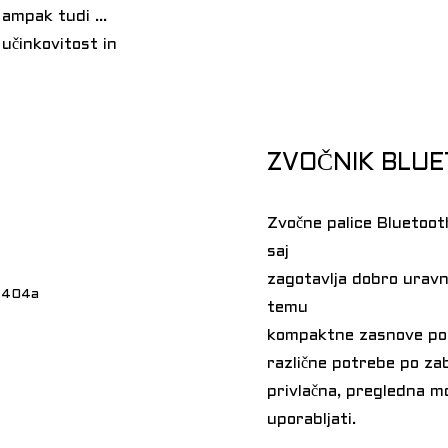
ampak tudi ...
učinkovitost in
ZVOČNIK BLU
Zvočne palice Bluetooth
saj
zagotavlja dobro uravno
temu
kompaktne zasnove ponu
različne potrebe po zab
privlačna, pregledna mo
uporabljati.