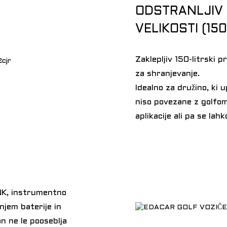
ODSTRANLJIV
VELIKOSTI (150
Zaklepljiv 150-litrski p
za shranjevanje.
Idealno za družino, ki u
niso povezane z golfo
aplikacije ali pa se la
K, instrumentno
anjem baterije in
n ne le pooseblja