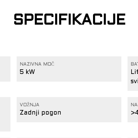
SPECIFIKACIJE
NAZIVNA MOČ
BA
5 kW
Li
sv
VOŽNJA
NA
Zadnji pogon
>