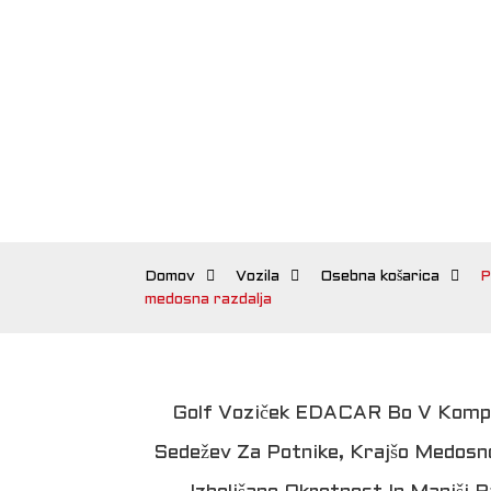
Domov
Vozila
Osebna košarica
P
medosna razdalja
Golf Voziček EDACAR Bo V Kompak
Sedežev Za Potnike, Krajšo Medosno