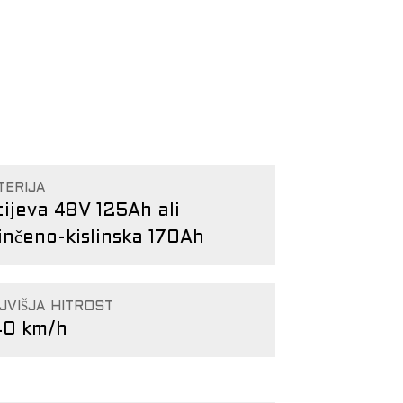
TERIJA
tijeva 48V 125Ah ali
inčeno-kislinska 170Ah
JVIŠJA HITROST
40 km/h