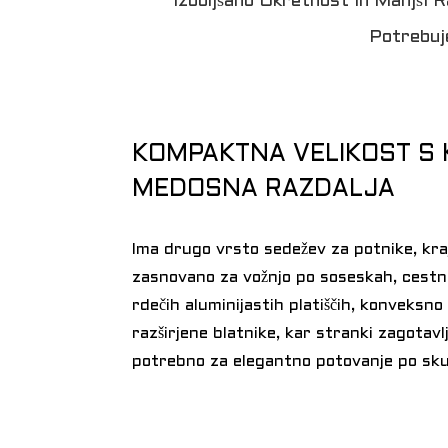
Izboljšano Okretnost In Manjši 
Potrebuje
KOMPAKTNA VELIKOST S 
MEDOSNA RAZDALJA
Ima drugo vrsto sedežev za potnike, kra
zasnovano za vožnjo po soseskah, cest
rdečih aluminijastih platiščih, konveksno
razširjene blatnike, kar stranki zagotav
potrebno za elegantno potovanje po sku