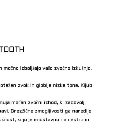
ETOOTH
 močno izboljšajo vašo zvočno izkušnjo,
težen zvok in globlje nizke tone. Kljub
ja močan zvočni izhod, ki zadovolji
avi. Brezžične zmogljivosti ga naredijo
žnost, ki jo je enostavno namestiti in