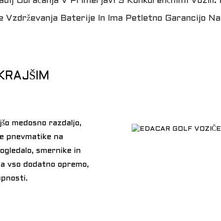
Radij Obračanja V Primerjavi S Konkurenčnimi Vozili.
 Vzdrževanja Baterije In Ima Petletno Garancijo Na
KRAJŠIM
jšo medosno razdaljo,
ne pnevmatike na
 ogledalo, smernike in
lja vso dodatno opremo,
pnosti.