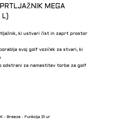
 PRTLJAŽNIK MEGA
 L)
rtljažnik, ki ustvari čist in zaprt prostor
porablja svoj golf voziček za stvari, ki
m
hko odstrani za namestitev torbe za golf