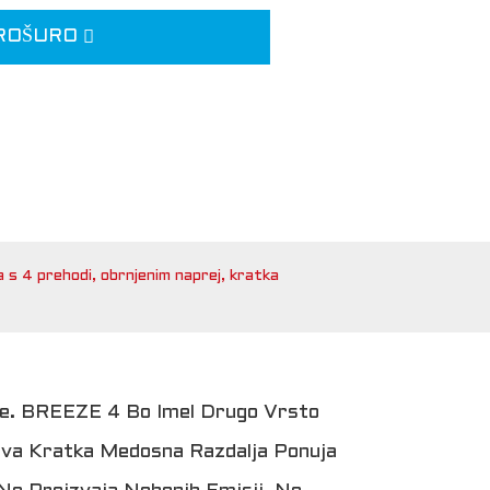
ROŠURO
 4 prehodi, obrnjenim naprej, kratka
že. BREEZE 4 Bo Imel Drugo Vrsto
gova Kratka Medosna Razdalja Ponuja