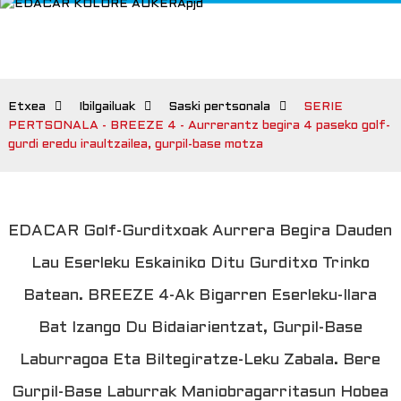
Etxea
Ibilgailuak
Saski pertsonala
SERIE
PERTSONALA - BREEZE 4 - Aurrerantz begira 4 paseko golf-
gurdi eredu iraultzailea, gurpil-base motza
EDACAR Golf-Gurditxoak Aurrera Begira Dauden
Lau Eserleku Eskainiko Ditu Gurditxo Trinko
Batean. BREEZE 4-Ak Bigarren Eserleku-Ilara
Bat Izango Du Bidaiarientzat, Gurpil-Base
Laburragoa Eta Biltegiratze-Leku Zabala. Bere
Gurpil-Base Laburrak Maniobragarritasun Hobea