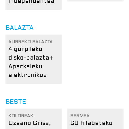
independentea
BALAZTA
AURREKO BALAZTA
4 gurpileko
disko-balazta
+
Aparkaleku
elektronikoa
BESTE
KOLOREAK
BERMEA
Ozeano Grisa,
60 hilabeteko