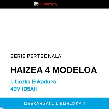
SERIE PERTSONALA
HAIZEA 4 MODELOA
Litiozko Elikadura
48V 105AH
DESKARGATU LIBURUXKA