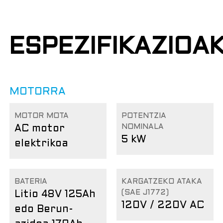
ESPEZIFIKAZIOA
MOTORRA
MOTOR MOTA
POTENTZIA
NOMINALA
AC motor
5 kW
elektrikoa
BATERIA
KARGATZEKO ATAKA
(SAE J1772)
Litio 48V 125Ah
120V / 220V AC
edo Berun-