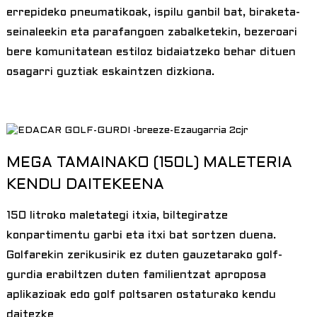
errepideko pneumatikoak, ispilu ganbil bat, biraketa-
seinaleekin eta parafangoen zabalketekin, bezeroari
bere komunitatean estiloz bidaiatzeko behar dituen
osagarri guztiak eskaintzen dizkiona.
MEGA TAMAINAKO (150L) MALETERIA
KENDU DAITEKEENA
150 litroko maletategi itxia, biltegiratze
konpartimentu garbi eta itxi bat sortzen duena.
Golfarekin zerikusirik ez duten gauzetarako golf-
gurdia erabiltzen duten familientzat aproposa
aplikazioak edo golf poltsaren ostaturako kendu
daitezke