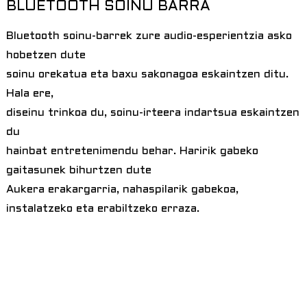
BLUETOOTH SOINU BARRA
Bluetooth soinu-barrek zure audio-esperientzia asko
hobetzen dute
soinu orekatua eta baxu sakonagoa eskaintzen ditu.
Hala ere,
diseinu trinkoa du, soinu-irteera indartsua eskaintzen
du
hainbat entretenimendu behar. Haririk gabeko
gaitasunek bihurtzen dute
Aukera erakargarria, nahaspilarik gabekoa,
instalatzeko eta erabiltzeko erraza.