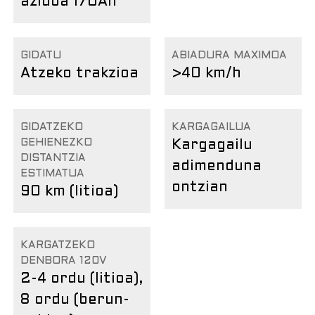
azidoa 170Ah
GIDATU
ABIADURA MAXIMOA
Atzeko trakzioa
>40 km/h
GIDATZEKO
KARGAGAILUA
GEHIENEZKO
Kargagailu
DISTANTZIA
adimenduna
ESTIMATUA
ontzian
90 km (litioa)
KARGATZEKO
DENBORA 120V
2-4 ordu (litioa),
8 ordu (berun-