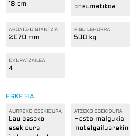
18 cm
pneumatikoa
ARDATZ-DISTANTZIA
PISU LEHORRA
2070 mm
500 kg
OKUPATZAILEA
4
ESKEGIA
AURREKO ESEKIDURA
ATZEKO ESEKIDURA
Lau besoko
Hosto-malgukia
esekidura
motelgailuarekin