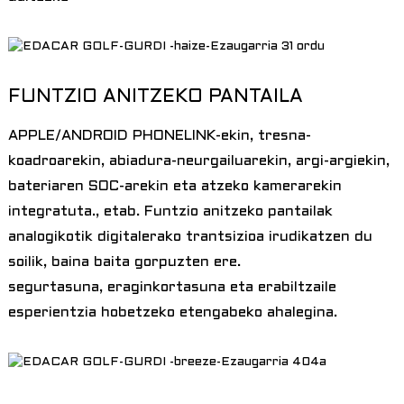
FUNTZIO ANITZEKO PANTAILA
APPLE/ANDROID PHONELINK-ekin, tresna-
koadroarekin, abiadura-neurgailuarekin, argi-argiekin,
bateriaren SOC-arekin eta atzeko kamerarekin
integratuta., etab. Funtzio anitzeko pantailak
analogikotik digitalerako trantsizioa irudikatzen du
soilik, baina baita gorpuzten ere.
segurtasuna, eraginkortasuna eta erabiltzaile
esperientzia hobetzeko etengabeko ahalegina.