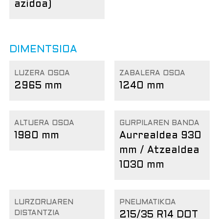
azidoa)
DIMENTSIOA
LUZERA OSOA
ZABALERA OSOA
2965 mm
1240 mm
ALTUERA OSOA
GURPILAREN BANDA
1980 mm
Aurrealdea 930
mm / Atzealdea
1030 mm
LURZORUAREN
PNEUMATIKOA
DISTANTZIA
215/35 R14 DOT