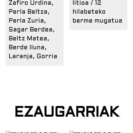
Zafiro Urdina,
litioa / 12
Perla Beltza,
hilabeteko
Perla Zuria,
berme mugatua
Sagar Berdea,
Beltz Matea,
Berde Iluna,
Laranja, Gorria
EZAUGARRIAK