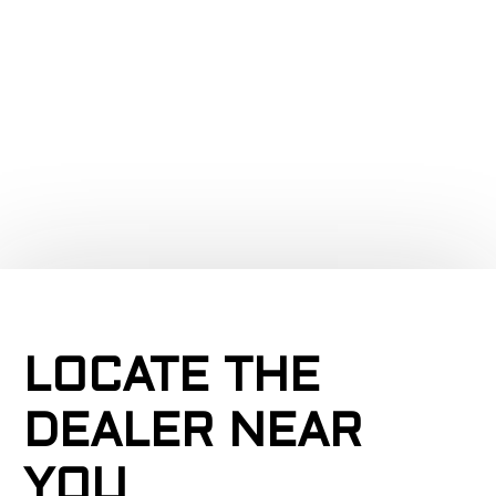
a
LOCATE THE
DEALER NEAR
YOU