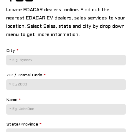
Locate EDACAR dealers online. Find out the
nearest EDACAR EV dealers, sales services to your
location. Select Sales, state and city by drop down
menu to get more information.
City
*
ZIP / Postal Code
*
Name
*
State/Province
*