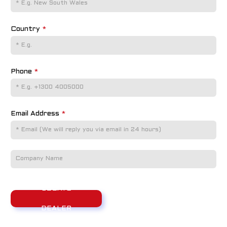
Country
*
Phone
*
Email Address
*
LOCATE
DEALER