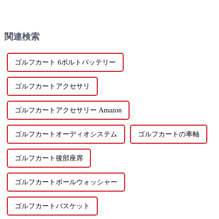
ィーラーや販売店と新たなパ
う! 祝祭シーズンが近づいて
ートナーシップを築くことで
きました。クリエイティブな
国際的な存在感を拡大してい
工夫で忘れられないお祝いを
ます。
してみませんか? 今年は、E...
関連検索
ゴルフカート 6ボルトバッテリー
ゴルフカートアクセサリ
ゴルフカートアクセサリー Amazon
ゴルフカートオーディオシステム
ゴルフカートの車軸
ゴルフカート後部座席
ゴルフカートボールウォッシャー
ゴルフカートバスケット