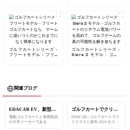
たのクラブを楽に運ぶ、
カートのリチウム電池パ
より多くの乗員が乗れる
ワーを高めて、ゴルフゲ
EDACAR車両
ームの真の可能性を解き
放ちます
ゴルフカートシリーズ -
ゴルフカートシリーズ -
フリートモデル - フリ
Siera 2 モデル - ゴル
ートゴルフカートなら、
フカートのリチウム電池
ゲームに追いつくのがこ
パワーを高めて、ゴルフ
れまでになく簡単になり
ゲームの真の可能性を解
ます
き放ちます
関連ブログ
EDACAR EV、新型電動ゴルフカートモデルで製品ラインの拡大を発表
ゴルフカートでクリスマスと新年 2024 をスタイリッシュにお祝いしましょう!
電動ゴルフカートと車両部品
EDACAR | ゴルフカートでク
の大手メーカーである
リスマスと新年 2024 をスタ
EDACAR EVは、世界中のデ
イリッシュにお祝いしましょ