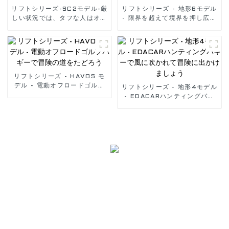
リフトシリーズ-SC2モデル-厳
リフトシリーズ - 地形6モデル
しい状況では、タフな人はオフ
- 限界を超えて境界を押し広げ
ロードに向かいます。当社の電
ましょう。EDACARハンティ
動ユーティリティビークルで作
ングカートでオフロード走行を
業します。
楽しもう
リフトシリーズ - HAVOS モ
デル - 電動オフロードゴルフ
リフトシリーズ - 地形4モデル
バギーで冒険の道をたどろう
- EDACARハンティングバギ
ーで風に吹かれて冒険に出かけ
ましょう