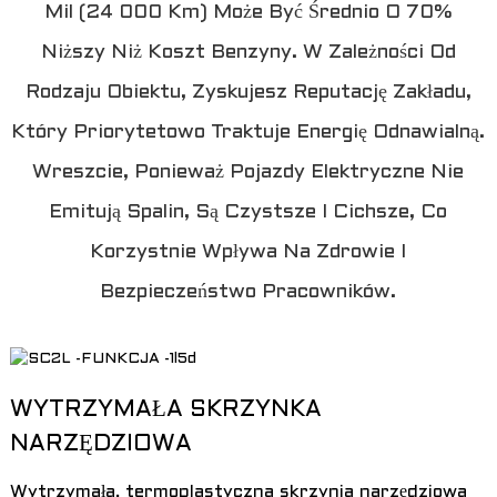
Mil (24 000 Km) Może Być Średnio O 70%
Niższy Niż Koszt Benzyny. W Zależności Od
Rodzaju Obiektu, Zyskujesz Reputację Zakładu,
Który Priorytetowo Traktuje Energię Odnawialną.
Wreszcie, Ponieważ Pojazdy Elektryczne Nie
Emitują Spalin, Są Czystsze I Cichsze, Co
Korzystnie Wpływa Na Zdrowie I
Bezpieczeństwo Pracowników.
a
WYTRZYMAŁA SKRZYNKA
NARZĘDZIOWA
Wytrzymała, termoplastyczna skrzynia narzędziowa