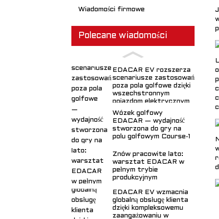
Wiadomości firmowe
J
w
p
Polecane wiadomości
U
o
EDACAR EV rozszerza
scenariusze zastosowań
p
poza pola golfowe dzięki
c
wszechstronnym
c
pojazdom elektrycznym
c
Wózek golfowy
EDACAR — wydajność
stworzona do gry na
polu golfowym Course-1
N
w
Znów pracowite lato:
r
warsztat EDACAR w
d
pełnym trybie
produkcyjnym
EDACAR EV wzmacnia
globalną obsługę klienta
dzięki kompleksowemu
zaangażowaniu w