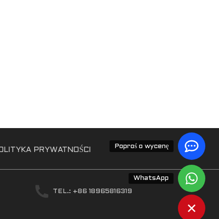
Poproś o wycenę
OLITYKA PRYWATNOŚCI
WhatsApp
TEL.: +86 18965816319