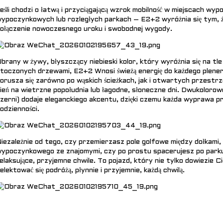
eśli chodzi o łatwą i przyciągającą wzrok mobilność w miejscach w
ypoczynkowych lub rozległych parkach –
E2+2
wyróżnia się tym, ż
ołączenie nowoczesnego uroku i swobodnej wygody.
brany w żywy, błyszczący niebieski kolor, który wyróżnia się na tle 
toczonych drzewami,
E2+2
Wnosi świeżą energię do każdego plene
orusza się zarówno po wąskich ścieżkach, jak i otwartych przestr
ień na wietrzne popołudnia lub łagodne, słoneczne dni. Dwukolorowe
zerni) dodaje eleganckiego akcentu, dzięki czemu każda wyprawa p
odzienności.
iezależnie od tego, czy przemierzasz pole golfowe między dołkami
ypoczynkowego ze znajomymi, czy po prostu spacerujesz po park
elaksujące, przyjemne chwile. To pojazd, który nie tylko dowiezie C
elektować się podróżą, płynnie i przyjemnie, każdą chwilą.