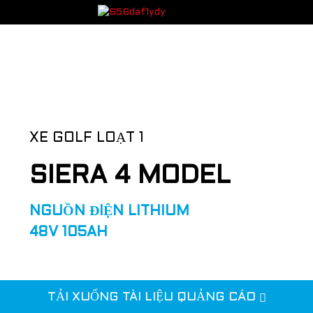
XE GOLF LOẠT 1
SIERA 4 MODEL
NGUỒN ĐIỆN LITHIUM
48V 105AH
TẢI XUỐNG TÀI LIỆU QUẢNG CÁO