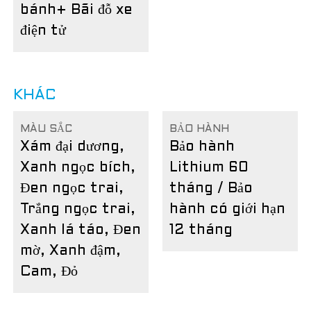
bánh
+ Bãi đỗ xe
điện tử
KHÁC
MÀU SẮC
BẢO HÀNH
Xám đại dương,
Bảo hành
Xanh ngọc bích,
Lithium 60
Đen ngọc trai,
tháng / Bảo
Trắng ngọc trai,
hành có giới hạn
Xanh lá táo, Đen
12 tháng
mờ, Xanh đậm,
Cam, Đỏ