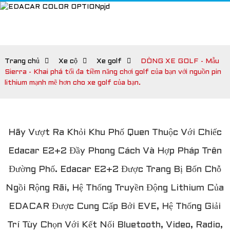
Trang chủ
Xe cộ
Xe golf
DÒNG XE GOLF - Mẫu
Sierra - Khai phá tối đa tiềm năng chơi golf của bạn với nguồn pin
lithium mạnh mẽ hơn cho xe golf của bạn.
Hãy Vượt Ra Khỏi Khu Phố Quen Thuộc Với Chiếc
Edacar E2+2 Đầy Phong Cách Và Hợp Pháp Trên
Đường Phố. Edacar E2+2 Được Trang Bị Bốn Chỗ
Ngồi Rộng Rãi, Hệ Thống Truyền Động Lithium Của
EDACAR Được Cung Cấp Bởi EVE, Hệ Thống Giải
Trí Tùy Chọn Với Kết Nối Bluetooth, Video, Radio,