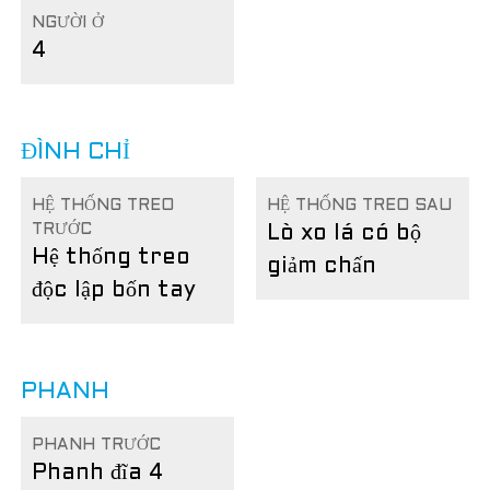
NGƯỜI Ở
4
ĐÌNH CHỈ
HỆ THỐNG TREO
HỆ THỐNG TREO SAU
TRƯỚC
Lò xo lá có bộ
Hệ thống treo
giảm chấn
độc lập bốn tay
PHANH
PHANH TRƯỚC
Phanh đĩa 4