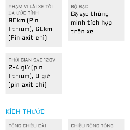
PHẠM VI LÁI XE TỐI
BỘ SẠC
ĐA ƯỚC TÍNH
Bộ sạc thông
90km (Pin
minh tích hợp
lithium), 60km
trên xe
(Pin axit chì)
THỜI GIAN SẠC 120V
2-4 giờ (pin
lithium), 8 giờ
(pin axit chì)
KÍCH THƯỚC
TỔNG CHIỀU DÀI
CHIỀU RỘNG TỔNG