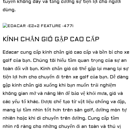
tuyến không dây và tăng cường sự tiện lợi cho người
dùng.
KÍNH CHẮN GIÓ GẬP CAO CẤP
Edacar cung cấp kính chắn gió cao cấp và bền bỉ cho xe
golf của bạn. Chúng tôi hiểu tầm quan trọng của sự an
toàn đối với bạn. Kính chắn gió có thể gập lại mang lại sự
tiện lợi hơn cho chuyến đi trên xe golf của bạn. Dễ dàng
gập kính chắn gió xuống khi bạn muốn trải nghiệm
không gian mở và nâng lên để bảo vệ khỏi mưa, gió và
các yếu tố khác. Được chế tạo từ vật liệu chống va đập,
mang lại tầm nhìn tốt hơn trên sân golf, đường mòn tự
nhiên hoặc khi di chuyển trên đường. Cung cấp tầm
nhìn rõ ràng cho những chuyến đi an toàn và thú vị