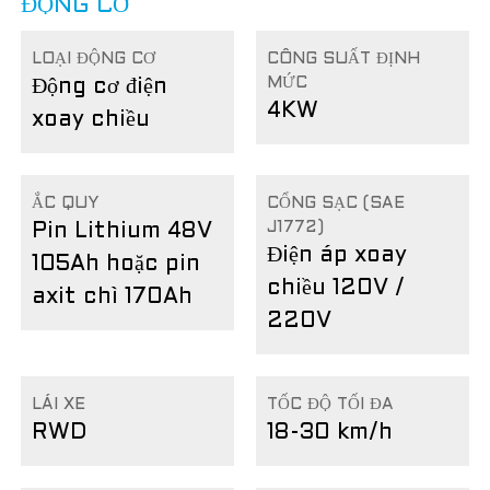
ĐỘNG CƠ
LOẠI ĐỘNG CƠ
CÔNG SUẤT ĐỊNH
MỨC
Động cơ điện
4KW
xoay chiều
ẮC QUY
CỔNG SẠC (SAE
J1772)
Pin Lithium 48V
Điện áp xoay
105Ah hoặc pin
chiều 120V /
axit chì 170Ah
220V
LÁI XE
TỐC ĐỘ TỐI ĐA
RWD
18-30 km/h