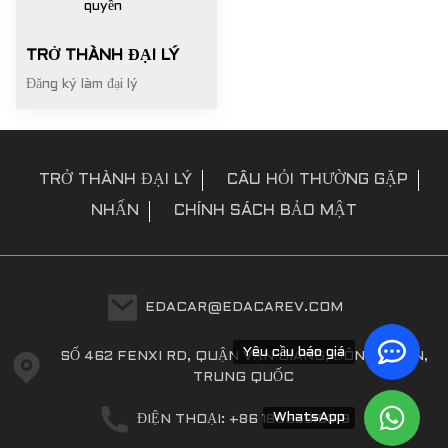
TRỞ THÀNH ĐẠI LÝ
Đăng ký làm đại lý
TRỞ THÀNH ĐẠI LÝ
CÂU HỎI THƯỜNG GẶP
NHẤN
CHÍNH SÁCH BẢO MẬT
EDACAR@EDACAREV.COM
Yêu cầu báo giá
SỐ 462 FENXI RD, QUẬN VẠN GIANG, ĐÔNG QUAN,
TRUNG QUỐC
WhatsApp
ĐIỆN THOẠI: +86 18965816319