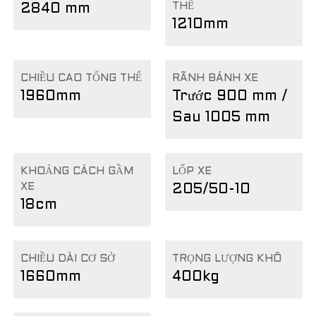
THỂ
2840 mm
1210mm
CHIỀU CAO TỔNG THỂ
RÃNH BÁNH XE
1960mm
Trước 900 mm /
Sau 1005 mm
KHOẢNG CÁCH GẦM
LỐP XE
XE
205/50-10
18cm
CHIỀU DÀI CƠ SỞ
TRỌNG LƯỢNG KHÔ
1660mm
400kg