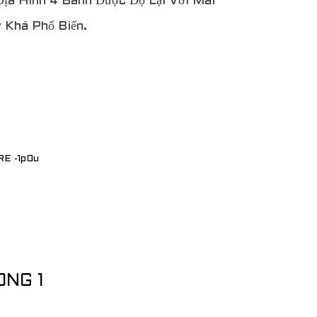
ịa Hình 4 Bánh Được Độ Lại Với Mái
 Khá Phổ Biến.
ONG 1