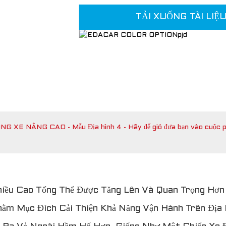
TẢI XUỐNG TÀI LI
NG XE NÂNG CAO - Mẫu Địa hình 4 - Hãy để gió đưa bạn vào cuộc ph
hiều Cao Tổng Thể Được Tăng Lên Và Quan Trọng Hơ
ằm Mục Đích Cải Thiện Khả Năng Vận Hành Trên Địa