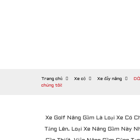
Trang chủ
Xe cộ
Xe đẩy nâng
DÒ
chúng tôi!
Xe Golf Nâng Gầm Là Loại Xe Có C
Tăng Lên. Loại Xe Nâng Gầm Này Nh