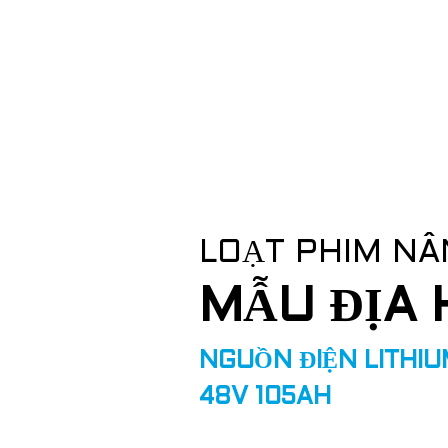
LOẠT PHIM NÂ
MẪU ĐỊA 
NGUỒN ĐIỆN LITHI
48V 105AH