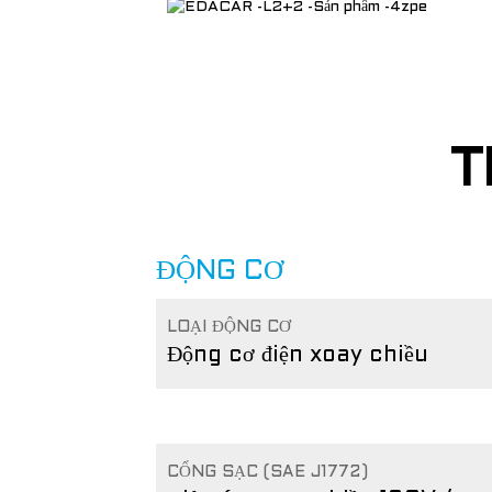
T
ĐỘNG CƠ
LOẠI ĐỘNG CƠ
Động cơ điện xoay chiều
CỔNG SẠC (SAE J1772)