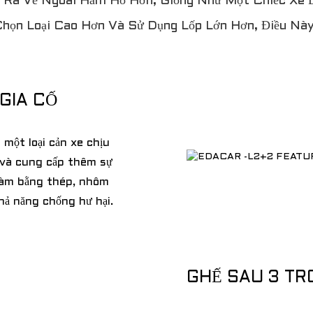
 Ra Vẻ Ngoài Hầm Hố Hơn, Giống Như Một Chiếc Xe Đ
họn Loại Cao Hơn Và Sử Dụng Lốp Lớn Hơn, Điều Này
GIA CỐ
 một loại cản xe chịu
p và cung cấp thêm sự
 làm bằng thép, nhôm
khả năng chống hư hại.
GHẾ SAU 3 TR