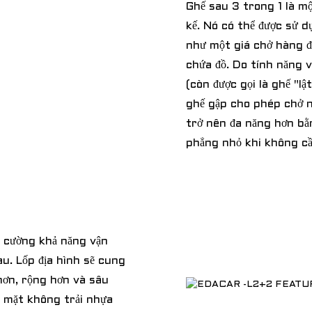
Ghế sau 3 trong 1 là mộ
kế. Nó có thể được sử 
như một giá chở hàng đ
chứa đồ. Do tính năng v
(còn được gọi là ghế "lậ
ghế gập cho phép chở n
trở nên đa năng hơn bằ
phẳng nhỏ khi không cầ
g cường khả năng vận
u. Lốp địa hình sẽ cung
hơn, rộng hơn và sâu
ề mặt không trải nhựa