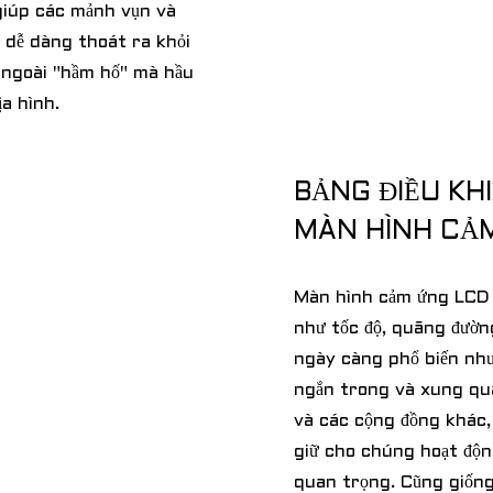
 giúp các mảnh vụn và
 dễ dàng thoát ra khỏi
ẻ ngoài "hầm hố" mà hầu
ịa hình.
BẢNG ĐIỀU KH
MÀN HÌNH CẢ
Màn hình cảm ứng LCD h
như tốc độ, quãng đường,
ngày càng phổ biến nh
ngắn trong và xung qua
và các cộng đồng khác, 
giữ cho chúng hoạt độn
quan trọng. Cũng giốn