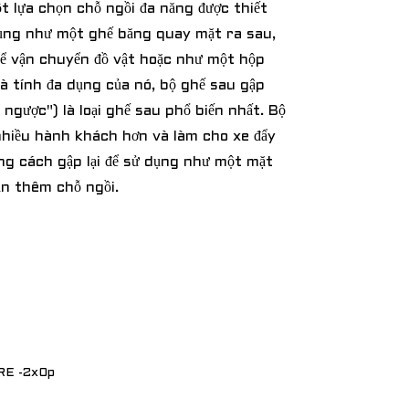
t lựa chọn chỗ ngồi đa năng được thiết
dụng như một ghế băng quay mặt ra sau,
ể vận chuyển đồ vật hoặc như một hộp
à tính đa dụng của nó, bộ ghế sau gập
t ngược") là loại ghế sau phổ biến nhất. Bộ
hiều hành khách hơn và làm cho xe đẩy
ng cách gập lại để sử dụng như một mặt
n thêm chỗ ngồi.