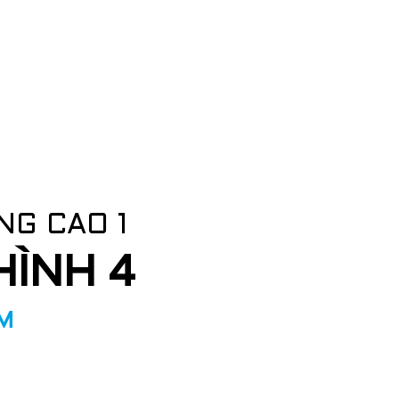
NG CAO 1
HÌNH 4
UM