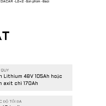
ẬT
 QUY
n Lithium 48V 105Ah hoặc
n axit chì 170Ah
C ĐỘ TỐI ĐA