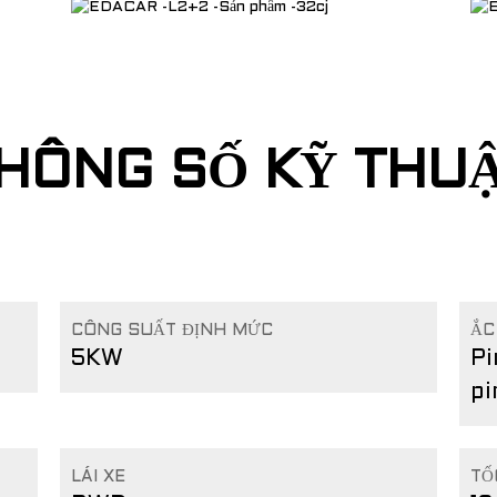
HÔNG SỐ KỸ THU
CÔNG SUẤT ĐỊNH MỨC
ẮC
5KW
Pi
pi
LÁI XE
TỐ