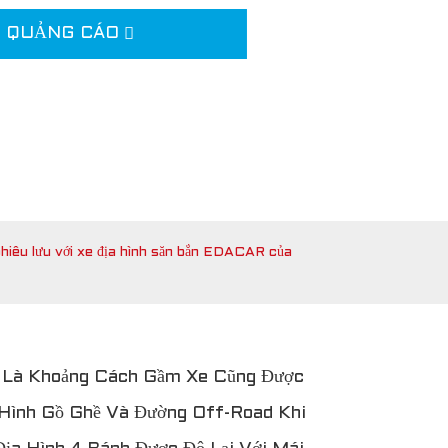
ỆU QUẢNG CÁO
iêu lưu với xe địa hình săn bắn EDACAR của
n Là Khoảng Cách Gầm Xe Cũng Được
 Hình Gồ Ghề Và Đường Off-Road Khi