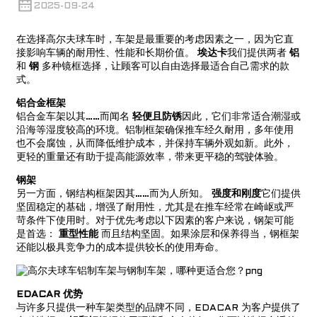
2025-09-24
在选择高尔夫球车时，车架是最重要的考虑因素之一，因为它直
接影响车辆的耐用性、性能和长期价值。
埃达卡
我们提供两者
铝
和
钢
多种镜框选择，让顾客可以自由选择最适合自己需求的款
式。
铝合金框架
铝合金车架以其……而闻名
轻便且防锈
因此，它们非常适合潮湿或
沿海等湿度较高的环境。铝制框架确保推车经久耐用，多年使用
也不会腐蚀，从而降低维护成本，并保持车辆外观如新。此外，
更轻的重量还有助于提高能源效率，带来更平稳的驾驶体验。
钢架
另一方面，钢结构框架因其……而为人所知。
强度和刚度
它们提供
坚固稳定的基础，增强了耐用性，尤其是在推车经常在崎岖或严
苛条件下使用时。对于优先考虑以下因素的客户来说，钢架可能
是首选：
重型性能
而且结构坚固。如果涂层和保养得当，钢框架
还能以极具竞争力的成本提供较长的使用寿命。
EDACAR 优势
与许多只提供一种车架类型的品牌不同，EDACAR 为客户提供了