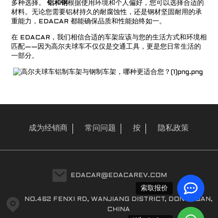
多种选择。
铝和钢
根据使用环境和个人偏好，您可以选择合适的
材料。无论您需要铝材持久的耐腐蚀性，还是钢材坚固耐用的承
重能力，EDACAR 都能确保品质和性能始终如一。
在 EDACAR，我们相信合适的车架应该与您的生活方式和环境相
匹配——因为高尔夫球车不仅仅是交通工具，更是您日常生活的
一部分。
成为经销商
常问问题
按
隐私政策
a
EDACAR@EDACAREV.COM
索取报价
NO.462 FENXI RD, WANJIANG DISTRICT, DONGGUAN,
CHINA