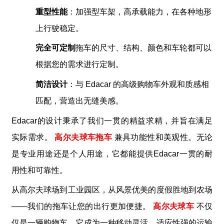
重型性能
：加强型车架，高承载能力，在各种地形
上行驶稳定。
完全可定制
拖车的尺寸、结构、颜色和车轮都可以
根据您的需求进行定制。
简洁设计
：与 Edacar 的高级购物车外观和质感相
匹配，营造出无缝美感。
Edacar的设计秉承了我们一贯的精益求精，并旨在满足
实际需求。
高尔夫球车拖车
兼具功能性和美观性。无论
a
是专业用途还是个人用途，它都能提供Edacar一贯的耐
用性和可靠性。
从高尔夫球场到工业园区，从风景优美的度假胜地到农场
——我们的拖车让您的出行更加便捷。
高尔夫球车
不仅
仅是一辆购物车
。
它成为一种移动灵活、适应性强的运输