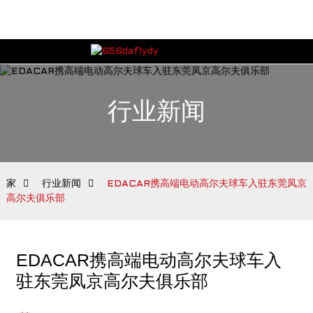
行业新闻
家
行业新闻
EDACAR携高端电动高尔夫球车入驻东莞凤京
高尔夫俱乐部
EDACAR携高端电动高尔夫球车入
驻东莞凤京高尔夫俱乐部