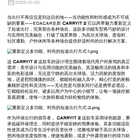
2025-12-02
当出行不再仅仅是到达目的地——当功能性和时尚感成为不可或
缺的要素——EDACAR全新
CARRYIT 2
它以跨界魅力重新定义
了短途出行，完美契合各种场合。这款多功能车型将巧妙的设计
与实用性完美融合，打破了场景界限，为高尔夫球场、度假村、
社区通勤、户外休闲等各种场合提供舒适时尚的出行解决方案。
这
CARRYIT 2
这款车的设计理念围绕着现代用户对座驾的真正
需求：美学设计与实用功能的完美融合。其流畅简洁的线条和丰
富的色彩选择，无论是宁静的高尔夫球场、活力四射的度假胜
地，还是熙熙攘攘的街区，都能轻松融入其中。精心打造的座舱
兼顾舒适性和灵活性——无论您是与朋友同行还是携带必需品，
它都能轻松应对。诸多以用户为中心的小细节，让每一项操控都
直观易懂，使每一次旅程都成为轻松愉悦的体验。
作为环保出行的倡导者，
CARRYIT 2
这款车采用绿色能源，秉
承低碳环保理念，同时提供平稳安静的驾乘体验。其多功能适应
性使其成为日常生活中的百变伙伴：优雅地穿梭于高尔夫球场，
悠闲地游览度假胜地，便捷地通勤，或是户外露营旅行的得力助