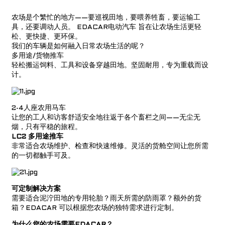
农场是个繁忙的地方——要巡视田地，要喂养牲畜，要运输工
具，还要调动人员。
EDACAR电动汽车
旨在让农场生活更轻
松、更快捷、更环保。
我们的车辆是如何融入日常农场生活的呢？
多用途/货物推车
轻松搬运饲料、工具和设备穿越田地。坚固耐用，专为重载而设
计。
2-4人座农用马车
让您的工人和访客舒适安全地往返于各个畜栏之间——无尘无
烟，只有平稳的旅程。
LC2 多用途推车
非常适合农场维护、检查和快速维修。灵活的货舱空间让您所需
的一切都触手可及。
可定制解决方案
需要适合泥泞田地的专用轮胎？雨天所需的防雨罩？额外的货
箱？EDACAR 可以根据您农场的独特需求进行定制。
为什么您的农场需要EDACAR？