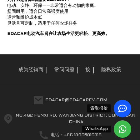
电动、安静、环保——非常适合有动物的家庭。
坚固耐用，适合日常高强度使用
运营和维护成本低
灵活且可定制，适用于任何农场任务
EDACAR电动汽车旨在让农场生活更轻松、更高效。
成为经销商
常问问题
按
隐私政策
a
EDACAR@EDACAREV.COM
索取报价
NO.462 FENXI RD, WANJIANG DISTRICT, DONGGUAN,
CHINA
WhatsApp
电话：+86 18965816319