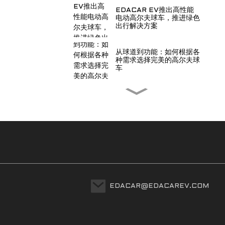
EDACAR EV推出高性能
电动高尔夫球车，推进绿色
出行解决方案
从球道到功能：如何根据各
种需求选择完美的高尔夫球
车
EDACAR电动汽车加强端
到端质量控制，提升全球车
辆标准
重新定义海岸优雅——
EDACAR推出海滨版电动
车
适应全球高尔夫球运动的多
样性：EDACAR 为区域市
EDACAR@EDACAREV.COM
场量身定制的电动高尔夫球
车解决方案
EDACAR OEM 高尔夫球
车解决方案 | 可定制电动高