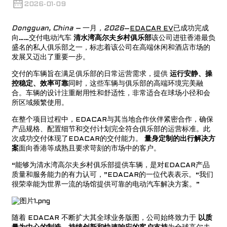
2026-01-09
Dongguan, China –
一月
，202
6
–
EDACAR EV
已成功完成
向……交付电动汽车
清水湾高尔夫乡村俱乐部
该公司进驻香港最负
盛名的私人俱乐部之一，标志着该公司在高端休闲和酒店市场的
发展又迈出了重要一步。
交付的车辆旨在满足俱乐部的日常运营需求，提供
运行安静、操
控稳定、效率可靠
同时，这些车辆与俱乐部的高端环境完美融
合。车辆的设计注重耐用性和舒适性，非常适合在球场小径和会
所区域频繁使用。
在整个项目过程中，EDACAR与其当地合作伙伴紧密合作，确保
产品规格、配置细节和交付计划完全符合俱乐部的运营标准。此
次成功交付体现了EDACAR的交付能力。
量身定制的出行解决方
案
面向香港等成熟且要求苛刻的市场中的客户。
“能够为清水湾高尔夫乡村俱乐部提供车辆，是对EDACAR产品
质量和服务能力的有力认可，”EDACAR的一位代表表示。“我们
很荣幸能为世界一流的场馆提供可靠的电动汽车解决方案。”
随着 EDACAR 不断扩大其全球业务版图，公司始终致力于
以质