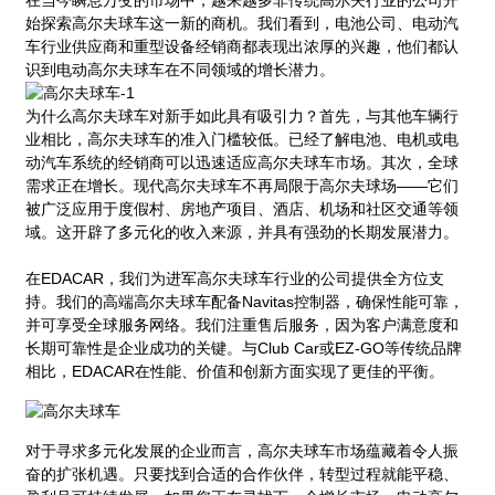
在当今瞬息万变的市场中，越来越多非传统高尔夫行业的公司开
始探索高尔夫球车这一新的商机。我们看到，电池公司、电动汽
车行业供应商和重型设备经销商都表现出浓厚的兴趣，他们都认
识到电动高尔夫球车在不同领域的增长潜力。
为什么高尔夫球车对新手如此具有吸引力？首先，与其他车辆行
业相比，高尔夫球车的准入门槛较低。已经了解电池、电机或电
动汽车系统的经销商可以迅速适应高尔夫球车市场。其次，全球
需求正在增长。现代高尔夫球车不再局限于高尔夫球场——它们
被广泛应用于度假村、房地产项目、酒店、机场和社区交通等领
域。这开辟了多元化的收入来源，并具有强劲的长期发展潜力。
在EDACAR，我们为进军高尔夫球车行业的公司提供全方位支
持。我们的高端高尔夫球车配备Navitas控制器，确保性能可靠，
并可享受全球服务网络。我们注重售后服务，因为客户满意度和
长期可靠性是企业成功的关键。与Club Car或EZ-GO等传统品牌
相比，EDACAR在性能、价值和创新方面实现了更佳的平衡。
对于寻求多元化发展的企业而言，高尔夫球车市场蕴藏着令人振
奋的扩张机遇。只要找到合适的合作伙伴，转型过程就能平稳、