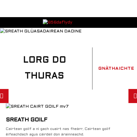
LORG DO
GNÀTHAICHTE
THURAS
SREATH GOILF
Cairtean goilf a nì gach cuairt nas fheàrr, Cairtean goilf
èifeachdach agus càirdeil don àrainneachd.