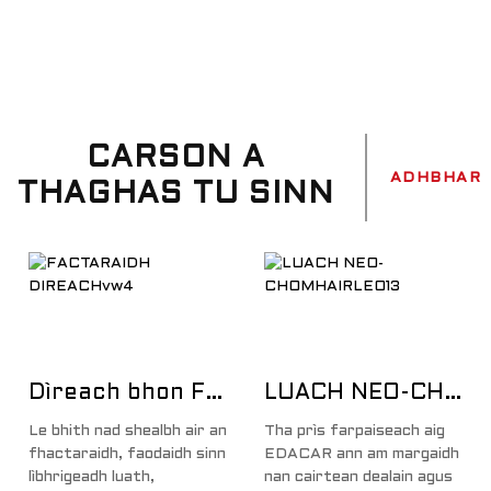
CARSON A
ADHBHAR
THAGHAS TU SINN
Dìreach bhon Fhactaraidh
LUACH NEO-CHOMHAIRLE
Le bhith nad shealbh air an
Tha prìs farpaiseach aig
fhactaraidh, faodaidh sinn
EDACAR ann am margaidh
lìbhrigeadh luath,
nan cairtean dealain agus