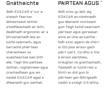
Gnàthaichte
PÀIRTEAN AGUS T
Bidh EDACAR a’ cur a-
Bidh stoc gu leòr aig
steach feartan
EDACAR an-còmhnaidh
àbhaisteach leithid
gus dèanamh cinnteach
stoidhleachadh air leth,
gum faigh luchd-ceannach
dealbhadh ergonomic air a
pàirtean agus goireasan
bhrosnachadh leis an
anns an ùine as luaithe -
luchd-ceannach, agus
bidh stoc againn de chòrr
barrachd phàirtean
is 100 pìos airson gach
chàraichean na
pàirt cairt. Co-dhiù a tha
suaicheantas sam bith
e airson seirbheis,
eile. Tagh bho pailteas
òrdughan no gnàthachadh,
dathan, roghainnean agus
faodaidh ar luchd-reic a
ùrachaidhean gus am
bhith an dùil gum bi
modail EDACAR agad a
pàirtean gan lìbhrigeadh
dhèanamh gun samhail.
taobh a-staigh 3-5 latha.