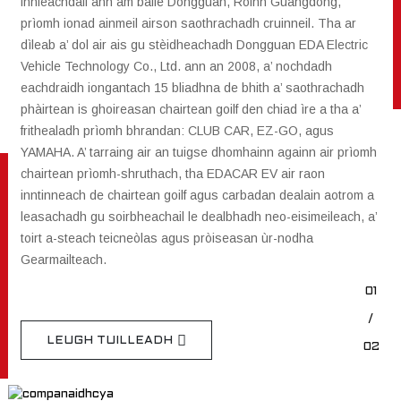
innleachdail ann am baile Dongguan, Roinn Guangdong,
prìomh ionad ainmeil airson saothrachadh cruinneil. Tha ar
dìleab a’ dol air ais gu stèidheachadh Dongguan EDA Electric
Vehicle Technology Co., Ltd. ann an 2008, a’ nochdadh
eachdraidh iongantach 15 bliadhna de bhith a’ saothrachadh
phàirtean is ghoireasan chairtean goilf den chiad ìre a tha a’
frithealadh prìomh bhrandan: CLUB CAR, EZ-GO, agus
YAMAHA. A’ tarraing air an tuigse dhomhainn againn air prìomh
chairtean prìomh-shruthach, tha EDACAR EV air raon
inntinneach de chairtean goilf agus carbadan dealain aotrom a
leasachadh gu soirbheachail le dealbhadh neo-eisimeileach, a’
toirt a-steach teicneòlas agus pròiseasan ùr-nodha
Gearmailteach.
01
/
LEUGH TUILLEADH
02