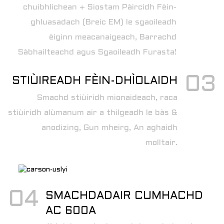
chuibhlichean + Siostam Pàircidh Fèin-
ghluasadach (Breic EM) le sgaoileadh
èiginn meacanaigeach, Barrachd
Sàbhailteachd agus Sgaoileadh Furasta!
03
STIÙIREADH FÈIN-DHÌOLAIDH
Smachd stiùiridh mionaideach, raca
stiùiridh alùmanum air a thilgeadh le bàs &
anodizing, Gun mheirg, An aghaidh
molltair.
04
SMACHDADAIR CUMHACHD
AC 600A