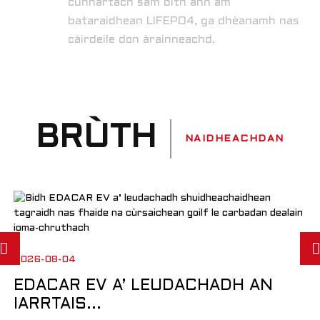
cunnartach sam bith ann am
bataraidhean LIFEPO4, ga dhèanamh nas
càirdeile don àrainneachd.
BRÙTH
NAIDHEACHDAN
2026-08-04
EDACAR EV A’ LEUDACHADH AN
IARRTAIS...