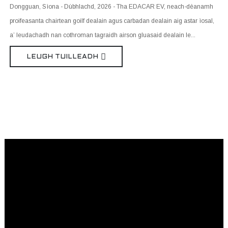
Dongguan, Sìona - Dùbhlachd, 2026 - Tha EDACAR EV, neach-dèanamh
proifeasanta chairtean goilf dealain agus carbadan dealain aig astar ìosal,
a’ leudachadh nan cothroman tagraidh airson gluasaid dealain le...
LEUGH TUILLEADH