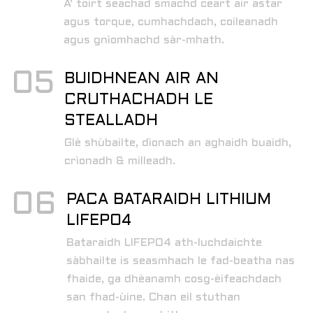
A’ toirt seachad smachd ceart air astar
agus torque, cumhachdach, coileanadh
agus gnìomhachd sàr-mhath.
05
BUIDHNEAN AIR AN
CRUTHACHADH LE
STEALLADH
Glè shùbailte, dìonach an aghaidh buaidh,
crìonadh & milleadh.
06
PACA BATARAIDH LITHIUM
LIFEPO4
Bataraidh LIFEPO4 ath-luchdaichte
sàbhailte is seasmhach le fad-beatha nas
fhaide, ga dhèanamh cosg-èifeachdach
san fhad-ùine. Chan eil stuthan