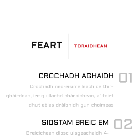
FEART
TORAIDHEAN
01
CROCHADH AGHAIDH
Crochadh neo-eisimeileach ceithir-
ghàirdean, ìre giullachd chàraichean, a’ toirt
dhut eòlas dràibhidh gun choimeas
02
SIOSTAM BREIC EM
Breicichean diosc uisgeachaidh 4-