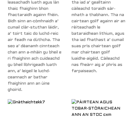
leasachadh luath agus làn
tha iad a’ gealltainn
thaic fhaighinn bhon
càileachd toraidh sàr-
fhactaraidh againn fhèin.
mhath a thabhann. Tha na
Bidh sinn an-còmhnaidh a’
cairtean goilf againn air an
cumail clàr-stuthan làidir,
rèiteachadh le
a’ toirt taic do luchd-reic
bataraidhean lithium, agus
air feadh na dùthcha. Tha
tha iad fhathast a’ cumail
seo a’ dèanamh cinnteach
suas prìs chairtean goilf
chan ann a-mhàin gu bheil e
mar chairtean goilf
ri fhaighinn ach cuideachd
luaidhe-aigéid. Càileachd
gu bheil lìbhrigeadh luath
nas fheàrr aig a’ phrìs as
ann, a’ leigeil le luchd-
farpaiseach.
ceannach ar bathar
a
fhaighinn ann an ùine
ghoirid.