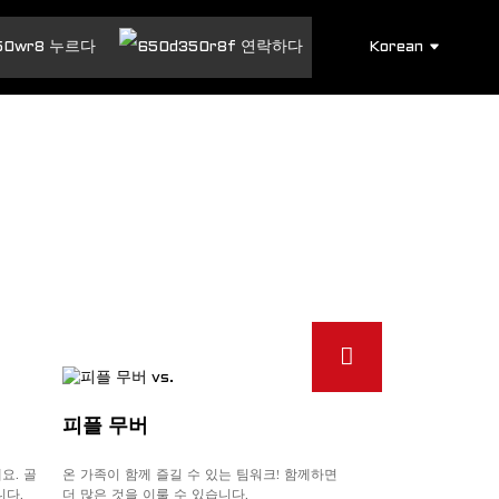
Korean
누르다
연락하다
 누비세요
연락하다
피플 무버
유틸리티 차량
요. 골
온 가족이 함께 즐길 수 있는 팀워크! 함께하면
견고하게 제작되어 어
니다.
더 많은 것을 이룰 수 있습니다.
있으며, 최고의 내구성