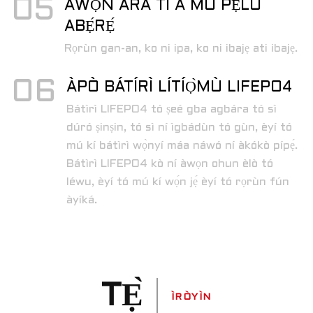
05
ÀWỌN ARA TÍ A MÚ PẸ̀LÚ
ABẸ́RẸ́
Rọrùn gan-an, ko ni ipa, ko ni ibajẹ ati ibajẹ.
06
ÀPÒ BÁTÍRÌ LÍTÍỌ̀MÙ LIFEPO4
Bátìrì LIFEPO4 tó ṣeé gba agbára tó sì
dúró ṣinṣin, tó sì ní ìgbádùn tó gùn, èyí tó
mú kí bátìrì wọ̀nyí máa náwó ní àkókò pípẹ́.
Bátìrì LIFEPO4 kò ní àwọn ohun èlò tó
léwu, èyí tó mú kí wọ́n jẹ́ èyí tó rọrùn fún
àyíká.
TẸ̀
ÌRÒYÌN