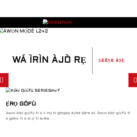
WÁ ÌRÌN ÀJÒ RẸ
ṢEÉṢE ÀṢẸ
Ẹ̀RỌ GÓFÙ
Àwọn kẹ̀kẹ́ gọ́ọ̀fù tí ó ń mú kí gbogbo àyíká dára síi, Àwọn kẹ̀kẹ́ gọ́ọ̀fù tí
ó gbéṣẹ́ tí ó sì jẹ́ ti àyíká.