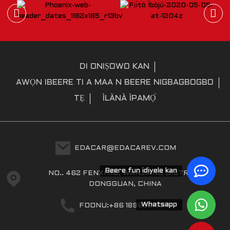
DI ONIṢOWO KAN
AWỌN IBEERE TI A MAA N BEERE NIGBAGBOGBO
TẸ
ÌLÀNÀ ÌPAMỌ́
EDACAR@EDACAREV.COM
Beere fun idiyele kan
NO.. 462 FENXI RD, WANJIANG DISTRICT,
DONGGUAN, CHINA
Whatsapp
FOONU:+86 18965816319