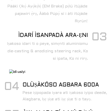
Pààkì Ọkọ̀ Ayọ́kẹ́lẹ́ (EM Brake) pẹ̀lú ìtújáde
pajawiri ẹ̀rọ, Ààbò Púpọ̀ sí i àti ìtújáde
Rọrùn!
03
ÌDARÍ ÌSANPADÀ ARA-ẸNI
Iṣakoso idari ti o peye, simẹnti aluminiomu
die-casting & anodizing steering rack, Ko
si ipata, Ko ni rirọ.
04
OLÙṢÀKÓSO AGBARA 600A
Pese iṣipopada iyara ati iṣakoso iyipo deede,
Alagbara, Iṣẹ ṣiṣe ati iṣẹ ṣiṣe ti o tayọ.