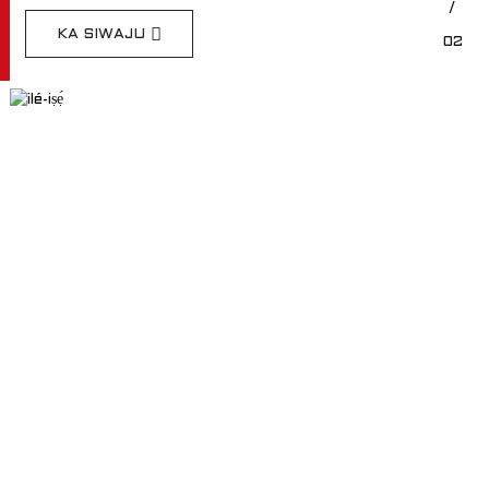
/
KA SIWAJU
02
RỌRA WA LORI AWỌN KẸKẸ WA
EDACAR Ti pinnu lati dagbasoke ọja to ti ni ilọsiwaju,
imotuntun imọ-ẹrọ, awọn ọja to ga julọ, imudarasi iye
owo, ati iṣẹ alabara to dara julọ.
Dúró Nínú Ìròyìn Pẹ̀lú Wa