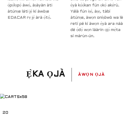
ọ̀pọ̀lọpọ̀ àwọ̀, àṣàyàn àti
ẹ̀yà kọ̀ọ̀kan fún ọkọ̀ akẹ́rù.
àtúnṣe láti jẹ́ kí àwòṣe
Yálà fún iṣẹ́, àṣẹ, tàbí
EDACAR rẹ jẹ́ àrà ọ̀tọ̀.
àtúnṣe, àwọn oníṣòwò wa lè
retí pé kí àwọn ẹ̀yà ara náà
dé ọ̀dọ̀ wọn láàrín ọjọ́ mẹ́ta
sí márùn-ún.
Ẹ̀KA ỌJÀ
ÀWỌN ỌJÀ
20