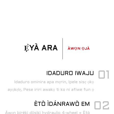
Ẹ̀YÀ ARA
ÀWỌN ỌJÀ
01
IDADURO IWAJU
Idaduro ominira apa mẹrin, Ipele sisẹ ọkọ
ayọkẹlẹ, Pese iriri awakọ ti ko ni afiwe fun ọ
02
ÈTÒ ÌDÁNRAWÒ EM
Àwọn bírékì díìsìkì hydraulic 4-wheel + Ètò