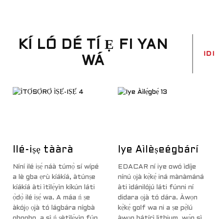
KÍ LÓ DÉ TÍ Ẹ FI YAN
IDI
WÁ
Ilé-iṣẹ́ tààrà
Iye Àìlèṣeégbárí
Níní ilé iṣẹ́ náà túmọ̀ sí wípé
EDACAR ní iye owó ìdíje
a lè gba ẹrù kíákíá, àtúnṣe
nínú ọjà kẹ̀kẹ́ iná mànàmáná
kíákíá àti ìtìlẹ́yìn kíkún láti
àti ìdánilójú láti fúnni ní
ọ̀dọ̀ ilé iṣẹ́ wa. A máa ń ṣe
didara ọjà tó dára. Àwọn
àkójọ ọjà tó lágbára nígbà
kẹ̀kẹ́ golf wa ni a ṣe pẹ̀lú
gbogbo, a sì ń ṣètìlẹ́yìn fún
àwọn bátírì lithium, wọ́n sì