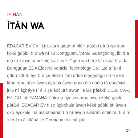
ÌFÍHÀN
ÌTÀN WA
EDACAR EV Co., Ltd. dúró gẹ́gẹ́ bí olórí pàtàkì nínú iṣẹ́ ṣíṣe
kẹ̀kẹ́ gọ́ọ̀fù, tí ó wà ní ìlú Dongguan, ìpínlẹ̀ Guangdong, ibi tí a
mọ̀ sí ibi iṣẹ́ àgbékalẹ̀ kárí ayé. Ogún wa bẹ̀rẹ̀ láti ìgbà tí a dá
Dongguan EDA Electric Vehicle Technology Co., Ltd sílẹ̀ ní
ọdún 2008, èyí tí ó ṣe àfihàn ìtàn ọdún mẹ́ẹ̀ẹ́dógún tí ó yani
lẹ́nu nípa ṣíṣe àwọn ẹ̀yà àti àwọn ohun èlò gọ́ọ̀fù tó gbajúmọ̀
jùlọ ní àgbáyé tí ó ń ṣe àbójútó àwọn ilé iṣẹ́ pàtàkì: CLUB CAR,
EZ-GO, àti YAMAHA. Láti inú òye wa nípa àwọn kẹ̀kẹ́ gọ́ọ̀fù
pàtàkì, EDACAR EV ti ṣe àgbékalẹ̀ àwọn kẹ̀kẹ́ gọ́ọ̀fù àti àwọn
ọkọ̀ ayọ́kẹ́lẹ́ iná mànàmáná tí ó ní àwọn àwòrán òmìnira, tí ó ní
ìmọ̀ ẹ̀rọ àti ìlànà ilẹ̀ Germany tó ti pẹ́ jùlọ.
01