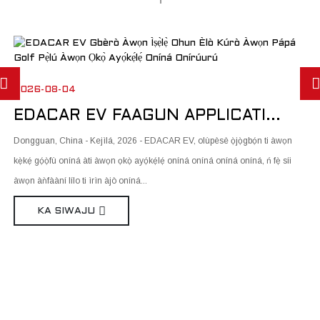
2026-08-04
EDACAR EV FAAGUN APPLICATI...
Dongguan, China - Kejìlá, 2026 - EDACAR EV, olùpèsè ọ̀jọ̀gbọ́n ti àwọn
kẹ̀kẹ́ gọ́ọ̀fù oníná àti àwọn ọkọ̀ ayọ́kẹ́lẹ́ oníná oníná oníná oníná, ń fẹ̀ síi
àwọn àǹfààní lílo ti ìrìn àjò oníná...
KA SIWAJU