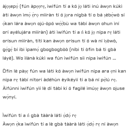
àjọṣepọ̀ (fún àpẹẹrẹ, ìwífún tí a kó jọ láti inú àwọn kúkì
àti àwọn ìmọ̀ ẹ̀rọ mìíràn tí ó jọra nígbà tí o bá ṣèbẹ̀wò sí
ọ̀kan lára ​​àwọn ojú-òpó wẹ́ẹ̀bù wa tàbí àwọn ohun ìní
orí ayélujára mìíràn) àti ìwífún tí a ń kó jọ nípa rẹ láti
orísun mìíràn, títí kan àwọn orísun tí ó wà ní ìṣòwò,
gẹ́gẹ́ bí ibi ìpamọ́ gbogbogbòò (níbi tí òfin bá ti gbà
láyè). Wo ìlànà kúkì wa fún ìwífún síi nípa ìwífún ...
Òfin lè pàṣẹ fún wa láti kó àwọn ìwífún nípa ara ẹni kan
nípa rẹ tàbí nítorí àdéhùn èyíkéyìí tí a bá ní pẹ̀lú rẹ.
Àìfúnni ìwífún yìí lè dí tàbí kí ó fagilé ìmúṣẹ àwọn ojuse
wọ̀nyí.
Ìwífún tí a ń gbà tààrà láti ọ̀dọ̀ rẹ
Àwọn ẹ̀ka ìwífún tí a lè gbà tààrà láti ọ̀dọ̀ rẹ ní àwọn