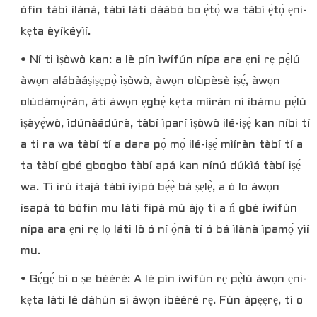
òfin tàbí ìlànà, tàbí láti dáàbò bo ẹ̀tọ́ wa tàbí ẹ̀tọ́ ẹni-
kẹta èyíkéyìí.
• Ní ti ìṣòwò kan: a lè pín ìwífún nípa ara ẹni rẹ pẹ̀lú
àwọn alábàáṣiṣẹpọ̀ ìṣòwò, àwọn olùpèsè iṣẹ́, àwọn
olùdámọ̀ràn, àti àwọn ẹgbẹ́ kẹta mìíràn ní ìbámu pẹ̀lú
ìṣàyẹ̀wò, ìdúnàádúrà, tàbí ìparí ìṣòwò ilé-iṣẹ́ kan níbi tí
a ti ra wa tàbí tí a dara pọ̀ mọ́ ilé-iṣẹ́ mìíràn tàbí tí a
ta tàbí gbé gbogbo tàbí apá kan nínú dúkìá tàbí iṣẹ́
wa. Tí irú ìtajà tàbí ìyípò bẹ́ẹ̀ bá ṣẹlẹ̀, a ó lo àwọn
ìsapá tó bófin mu láti fipá mú àjọ tí a ń gbé ìwífún
nípa ara ẹni rẹ lọ láti lò ó ní ọ̀nà tí ó bá ìlànà ìpamọ́ yìí
mu.
• Gẹ́gẹ́ bí o ṣe béèrè: A lè pín ìwífún rẹ pẹ̀lú àwọn ẹni-
kẹta láti lè dáhùn sí àwọn ìbéèrè rẹ. Fún àpẹẹrẹ, tí o