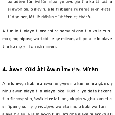
bá béèrè fún ìwífún nípa iye owó ọjà tí a kò tà tààrà
sí àwọn olùlò ìkẹyìn, a lè fi ìbéèrè rẹ ránṣẹ́ sí ẹni-kẹta
tí ó ṣe bẹ́ẹ̀, láti lè dáhùn sí ìbéèrè rẹ tààrà.
A tun le fi alaye ti ara ẹni rẹ pamọ ni ọna ti a ko le tun
mọ ọ mọ nipasẹ wa tabi ile-iṣẹ miiran, ati pe a le lo alaye
ti a ko mọ yii fun idi miiran.
4. Àwọn Kúkì Àti Àwọn Ìmọ̀ Ẹ̀rọ Míràn
A le lo awọn kuki ati awọn imọ-ẹrọ iru kanna lati gba diẹ
ninu awọn alaye ti a ṣalaye loke. Kuki jẹ iye data kekere
ti a firanṣẹ si aṣàwákiri rẹ lati ọdọ olupin wẹẹbu kan ti a
si fipamọ sori ẹrọ rẹ. Jọwọ wo eto imulo kuki wa fun
alaye diẹ sii. A le lo awọn kuki lati gba alaye ni akoko ati