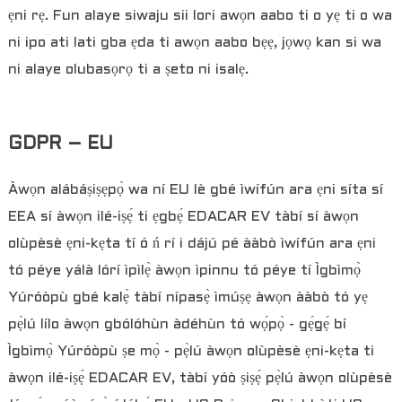
ẹni rẹ. Fun alaye siwaju sii lori awọn aabo ti o yẹ ti o wa
ni ipo ati lati gba ẹda ti awọn aabo bẹẹ, jọwọ kan si wa
ni alaye olubasọrọ ti a ṣeto ni isalẹ.
GDPR – EU
Àwọn alábáṣiṣẹpọ̀ wa ní EU lè gbé ìwífún ara ẹni síta sí
EEA sí àwọn ilé-iṣẹ́ ti ẹgbẹ́ EDACAR EV tàbí sí àwọn
olùpèsè ẹni-kẹta tí ó ń rí i dájú pé ààbò ìwífún ara ẹni
tó péye yálà lórí ìpìlẹ̀ àwọn ìpinnu tó péye tí Ìgbìmọ̀
Yúróòpù gbé kalẹ̀ tàbí nípasẹ̀ ìmúṣẹ àwọn ààbò tó yẹ
pẹ̀lú lílo àwọn gbólóhùn àdéhùn tó wọ́pọ̀ - gẹ́gẹ́ bí
Ìgbìmọ̀ Yúróòpù ṣe mọ̀ - pẹ̀lú àwọn olùpèsè ẹni-kẹta ti
àwọn ilé-iṣẹ́ EDACAR EV, tàbí yóò ṣiṣẹ́ pẹ̀lú àwọn olùpèsè