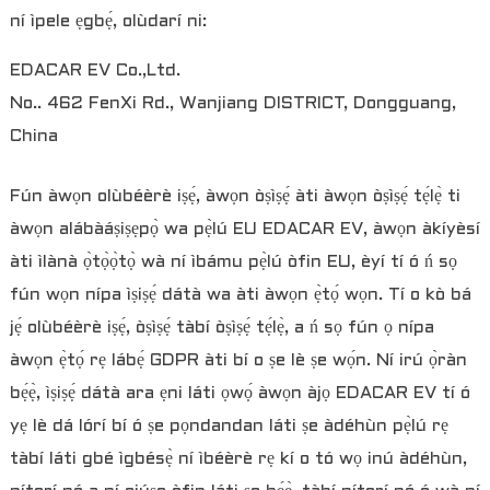
ní ìpele ẹgbẹ́, olùdarí ni:
EDACAR EV Co.,Ltd.
No.. 462 FenXi Rd., Wanjiang DISTRICT, Dongguang,
China
Fún àwọn olùbéèrè iṣẹ́, àwọn òṣìṣẹ́ àti àwọn òṣìṣẹ́ tẹ́lẹ̀ ti
àwọn alábàáṣiṣẹpọ̀ wa pẹ̀lú EU EDACAR EV, àwọn àkíyèsí
àti ìlànà ọ̀tọ̀ọ̀tọ̀ wà ní ìbámu pẹ̀lú òfin EU, èyí tí ó ń sọ
fún wọn nípa ìṣiṣẹ́ dátà wa àti àwọn ẹ̀tọ́ wọn. Tí o kò bá
jẹ́ olùbéèrè iṣẹ́, òṣìṣẹ́ tàbí òṣìṣẹ́ tẹ́lẹ̀, a ń sọ fún ọ nípa
àwọn ẹ̀tọ́ rẹ lábẹ́ GDPR àti bí o ṣe lè ṣe wọ́n. Ní irú ọ̀ràn
bẹ́ẹ̀, ìṣiṣẹ́ dátà ara ẹni láti ọwọ́ àwọn àjọ EDACAR EV tí ó
yẹ lè dá lórí bí ó ṣe pọndandan láti ṣe àdéhùn pẹ̀lú rẹ
tàbí láti gbé ìgbésẹ̀ ní ìbéèrè rẹ kí o tó wọ inú àdéhùn,