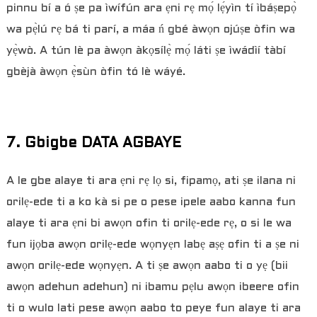
pinnu bí a ó ṣe pa ìwífún ara ẹni rẹ mọ́ lẹ́yìn tí ìbáṣepọ̀
wa pẹ̀lú rẹ bá ti parí, a máa ń gbé àwọn ojúṣe òfin wa
yẹ̀wò. A tún lè pa àwọn àkọsílẹ̀ mọ́ láti ṣe ìwádìí tàbí
gbèjà àwọn ẹ̀sùn òfin tó lè wáyé.
7. Gbigbe DATA AGBAYE
A le gbe alaye ti ara ẹni rẹ lọ si, fipamọ, ati ṣe ilana ni
orilẹ-ede ti a ko kà si pe o pese ipele aabo kanna fun
alaye ti ara ẹni bi awọn ofin ti orilẹ-ede rẹ, o si le wa
fun ijọba awọn orilẹ-ede wọnyẹn labẹ aṣẹ ofin ti a ṣe ni
awọn orilẹ-ede wọnyẹn. A ti ṣe awọn aabo ti o yẹ (bii
awọn adehun adehun) ni ibamu pẹlu awọn ibeere ofin
ti o wulo lati pese awọn aabo to peye fun alaye ti ara