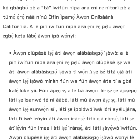
kò gbàgbọ́ pé a “tà” ìwífún nípa ara ẹni rẹ nítorí pé a
túmọ̀ ọ̀rọ̀ náà nínú Òfin Ìpamọ́ Àwọn Oníbàárà
California. A lè pín ìwífún nípa ara ẹni rẹ pẹ̀lú àwọn
ẹgbẹ́ kẹta lábẹ́ àwọn ipò wọ̀nyí:
• Àwọn olùpèsè iṣẹ́ àti àwọn alábáṣiṣẹpọ̀ ìṣòwò: a lè
pín ìwífún nípa ara ẹni rẹ pẹ̀lú àwọn olùpèsè iṣẹ́ wa
àti àwọn alábáṣiṣẹpọ̀ ìṣòwò tí wọ́n ń ṣe iṣẹ́ títà ọjà àti
àwọn iṣẹ́ ìṣòwò míràn fún wa fún àwọn ète tí a gbé
kalẹ̀ lókè yìí. Fún àpẹẹrẹ, a lè bá àwọn ilé-iṣẹ́ ṣe àjọṣepọ̀
láti ṣe ìsanwó tó ní ààbò, láti mú àwọn àṣẹ ṣẹ, láti mú
àwọn iṣẹ́ sunwọ̀n síi, láti ṣe ìpolówó ìwà lórí ayélujára,
láti fi ìwé ìròyìn àti àwọn ìránṣẹ́ títà ọjà ránṣẹ́, láti ṣe
àtìlẹ́yìn fún ìmeeli àti iṣẹ́ ìránṣẹ́, àti láti ṣàyẹ̀wò ìwífún.
Àwọn olùpèsè iṣẹ́ àti àwọn alábáṣiṣẹpọ̀ ìṣòwò wọ̀nyí lè