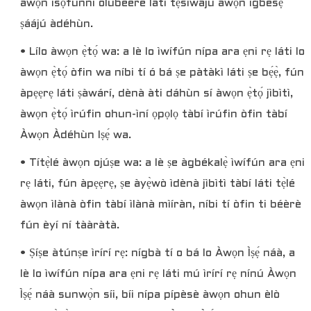
àwọn ìsọfúnni olùbéèrè láti tẹ̀síwájú àwọn ìgbésẹ̀
ṣáájú àdéhùn.
• Lílo àwọn ẹ̀tọ́ wa: a lè lo ìwífún nípa ara ẹni rẹ láti lo
àwọn ẹ̀tọ́ òfin wa níbi tí ó bá ṣe pàtàkì láti ṣe bẹ́ẹ̀, fún
àpẹẹrẹ láti ṣàwárí, dènà àti dáhùn sí àwọn ẹ̀tọ́ jìbìtì,
àwọn ẹ̀tọ́ ìrúfin ohun-ìní ọpọlọ tàbí ìrúfin òfin tàbí
Àwọn Àdéhùn Iṣẹ́ wa.
• Títẹ̀lé àwọn ojúṣe wa: a lè ṣe àgbékalẹ̀ ìwífún ara ẹni
rẹ láti, fún àpẹẹrẹ, ṣe àyẹ̀wò ìdènà jìbìtì tàbí láti tẹ̀lé
àwọn ìlànà òfin tàbí ìlànà mìíràn, níbi tí òfin ti béèrè
fún èyí ní tààràtà.
• Ṣíṣe àtúnṣe ìrírí rẹ: nígbà tí o bá lo Àwọn Ìṣẹ́ náà, a
lè lo ìwífún nípa ara ẹni rẹ láti mú ìrírí rẹ nínú Àwọn
Ìṣẹ́ náà sunwọ̀n síi, bíi nípa pípèsè àwọn ohun èlò