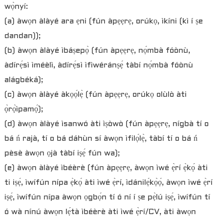
wọ̀nyí:
(a) àwọn àlàyé ara ẹni (fún àpẹẹrẹ, orúkọ, ìkíni (kì í ṣe
dandan));
(b) àwọn àlàyé ìbáṣepọ̀ (fún àpẹẹrẹ, nọ́mbà fóònù,
àdírẹ́sì ìméèlì, àdírẹ́sì ìfìwéránṣẹ́ tàbí nọ́mbà fóònù
alágbéká);
(c) àwọn àlàyé àkọọ́lẹ̀ (fún àpẹẹrẹ, orúkọ olùlò àti
ọ̀rọ̀ìpamọ́);
(d) àwọn àlàyé ìsanwó àti ìṣòwò (fún àpẹẹrẹ, nígbà tí o
bá ń rajà, tí o bá dáhùn sí àwọn ìfilọ́lẹ̀, tàbí tí o bá ń
pèsè àwọn ọjà tàbí iṣẹ́ fún wa);
(e) àwọn àlàyé ìbéèrè (fún àpẹẹrẹ, àwọn ìwé ẹ̀rí ẹ̀kọ́ àti
ti iṣẹ́, ìwífún nípa ẹ̀kọ́ àti ìwé ẹ̀rí, ìdánilẹ́kọ̀ọ́, àwọn ìwé ẹ̀rí
iṣẹ́, ìwífún nípa àwọn ọgbọ́n tí ó ní í ṣe pẹ̀lú iṣẹ́, ìwífún tí
ó wà nínú àwọn lẹ́tà ìbéèrè àti ìwé ẹ̀rí/CV, àti àwọn