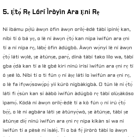
5. Ẹ̀tọ́ Rẹ Lórí Ìròyìn Ara Ẹni Rẹ
Ní ìbámu pẹ̀lú àwọn òfin àwọn orílẹ̀-èdè tàbí ìpínlẹ̀ kan,
níbi tí ó bá yẹ, o lè ní àwọn ẹ̀tọ́ kan nípa ìwífún ara ẹni
tí a ní nípa rẹ, lábẹ́ òfin àdúgbò. Àwọn wọ̀nyí lè ní àwọn
ẹ̀tọ́ láti wọlé, ṣe àtúnṣe, parẹ́, dínà tàbí tako lílo wa, tàbí
gba ẹ̀dà kan tí a lè gbé kiri nínú ìrísí ìwífún ara ẹni rẹ tí
ó ṣeé lò. Níbi tí o ti fún ọ ní àṣẹ láti lo ìwífún ara ẹni rẹ,
o lè fa ìfọwọ́sowọ́pọ̀ yìí kúrò nígbàkigbà. O tún lè ní ẹ̀tọ́
láti fi ẹ̀sùn kan sí ààbò ìwífún àdúgbò rẹ tàbí olùṣàkóso
ìpamọ́. Kódà ní àwọn orílẹ̀-èdè tí a kò fún ọ ní irú ẹ̀tọ́
bẹ́ẹ̀, o lè ní agbára láti ṣe àtúnyẹ̀wò, ṣe àtúnṣe, tàbí ṣe
àtúnṣe díẹ̀ nínú ìwífún ara ẹni rẹ nípa kíkàn sí wa ní
ìwífún tí a pèsè ní ìsàlẹ̀. Tí o bá fẹ́ jíròrò tàbí lo àwọn