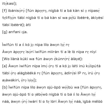
ìtọ́kasí);
(f) ìbánisọ̀rọ̀ (fún àpẹẹrẹ, nígbà tí a bá kàn sí ọ nípasẹ̀
tẹlifíṣọ̀n tàbí nígbà tí o bá kàn sí wa pẹ̀lú ìbéèrè, àkíyèsí
tàbí ìbéèrè); àti
(g) anfani ọja.
Ìwífún tí a ń kó jọ nípa lílo àwọn Iṣẹ́ rẹ
Àwọn àpẹẹrẹ ìsọ̀rí ìwífún mìíràn tí a lè lò nípa rẹ nìyí
(Wo ìlànà kúkì wa fún àwọn ẹ̀kúnrẹ́rẹ́ àlàyé):
(a) Àwọn ìwífún nípa ìmọ̀ ẹ̀rọ tí a kó jọ láti inú kọ̀ǹpútà
tàbí ẹ̀rọ alágbèéká rẹ (fún àpẹẹrẹ, àdírẹ́sì IP rẹ, irú ẹ̀rọ
aṣàwákiri, ẹ̀rọ ìṣiṣẹ́);
(b) Ìwífún nípa lílo àwọn ojú-òpó wẹ́ẹ̀bù wa (fún àpẹẹrẹ,
àwọn ojú-òpó tí o ṣèbẹ̀wò nígbà tí o bá ń lo Àwọn Iṣẹ́
náà, àwọn ọ̀rọ̀ ìwárí tí o tẹ lórí Àwọn Iṣẹ́ náà, ìgbà mélòó