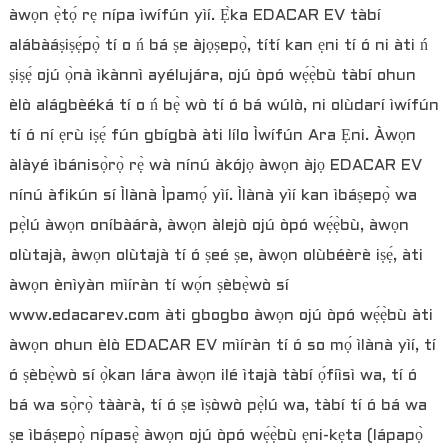
àwọn ẹ̀tọ́ rẹ nípa ìwífún yìí. Ẹ̀ka EDACAR EV tàbí
alábàáṣiṣẹ́pọ̀ tí o ń bá ṣe àjọṣepọ̀, títí kan ẹni tí ó ni àti ń
ṣiṣẹ́ ojú ọ̀nà ìkànnì ayélujára, ojú òpó wẹ́ẹ̀bù tàbí ohun
èlò alágbèéká tí o ń bẹ̀ wò tí ó bá wúlò, ni olùdarí ìwífún
tí ó ní ẹrù iṣẹ́ fún gbígbà àti lílo Ìwífún Ara Ẹni. Àwọn
àlàyé ìbánisọ̀rọ̀ rẹ̀ wà nínú àkójọ àwọn àjọ EDACAR EV
nínú àfikún sí Ìlànà Ìpamọ́ yìí. Ìlànà yìí kan ìbáṣepọ̀ wa
pẹ̀lú àwọn oníbàárà, àwọn àlejò ojú òpó wẹ́ẹ̀bù, àwọn
olùtajà, àwọn olùtajà tí ó ṣeé ṣe, àwọn olùbéèrè iṣẹ́, àti
àwọn ènìyàn mìíràn tí wọ́n ṣèbẹ̀wò sí
www.edacarev.com àti gbogbo àwọn ojú òpó wẹ́ẹ̀bù àti
àwọn ohun èlò EDACAR EV mìíràn tí ó so mọ́ ìlànà yìí, tí
ó ṣèbẹ̀wò sí ọ̀kan lára ​​àwọn ilé ìtajà tàbí ọ́fíìsì wa, tí ó
bá wa sọ̀rọ̀ tààrà, tí ó ṣe ìṣòwò pẹ̀lú wa, tàbí tí ó bá wa
ṣe ìbáṣepọ̀ nípasẹ̀ àwọn ojú òpó wẹ́ẹ̀bù ẹni-kẹta (lápapọ̀