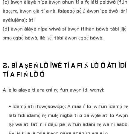
(c) àwọn àlàyé nípa àwọn ohun tí a fẹ́ láti polówó (fún
àpẹẹrẹ, àwọn ọjà tí a rà, ìbáṣepọ̀ pẹ̀lú àwọn ìpolówó lórí
ayélujára); àti
(d) àwọn àlàyé nípa wíwá sí àwọn ìfihàn ìṣòwò tàbí jíjẹ́
ọmọ ẹgbẹ́ ìṣòwò, ilé iṣẹ́, tàbí àwọn ẹgbẹ́ ìṣòwò.
2. BÍ A ṢE Ń LÒ ÌWÉ TÍ A FI Ń LÒ Ó ÀTI ÌDÍ
TÍ A FI Ń LÒ Ó
A le lo alaye ti ara ẹni rẹ fun awọn idi wọnyi:
• Ìdámọ̀ àti ìfọwọ́sowọ́pọ̀: A máa ń lo ìwífún ìdámọ̀ rẹ
láti fìdí ìdámọ̀ rẹ múlẹ̀ nígbà tí o bá wọlé àti lo Àwọn
Iṣẹ́ wa àti láti rí i dájú pé ìwífún àdáni rẹ wà ní ààbò.
Èyí jẹ́ kí a lè tẹ̀lé àwọn ojúṣe àdéhùn wa sí ọ.