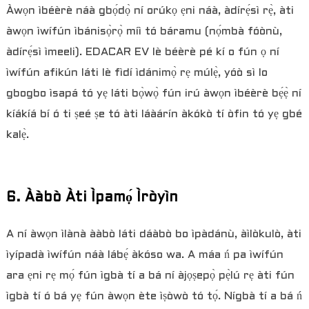
Àwọn ìbéèrè náà gbọ́dọ̀ ní orúkọ ẹni náà, àdírẹ́sì rẹ̀, àti
àwọn ìwífún ìbánisọ̀rọ̀ míì tó báramu (nọ́mbà fóònù,
àdírẹ́sì ìmeeli). EDACAR EV lè béèrè pé kí o fún ọ ní
ìwífún afikún láti lè fìdí ìdánimọ̀ rẹ múlẹ̀, yóò sì lo
gbogbo ìsapá tó yẹ láti bọ̀wọ̀ fún irú àwọn ìbéèrè bẹ́ẹ̀ ní
kíákíá bí ó ti ṣeé ṣe tó àti láàárín àkókò tí òfin tó yẹ gbé
kalẹ̀.
6. Ààbò Àti Ìpamọ́ Ìròyìn
A ní àwọn ìlànà ààbò láti dáàbò bo ìpàdánù, àìlòkulò, àti
ìyípadà ìwífún náà lábẹ́ àkóso wa. A máa ń pa ìwífún
ara ẹni rẹ mọ́ fún ìgbà tí a bá ní àjọṣepọ̀ pẹ̀lú rẹ àti fún
ìgbà tí ó bá yẹ fún àwọn ète ìṣòwò tó tọ́. Nígbà tí a bá ń