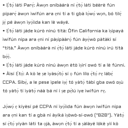
• Ẹ̀tọ́ láti Parẹ́: Àwọn oníbàárà ní ẹ̀tọ́ láti béèrè fún
píparẹ́ àwọn ìwífún ara ẹni tí a ti gbà lọ́wọ́ wọn, bó tilẹ̀
jẹ́ pé àwọn ìyọ̀ǹda kan lè wáyé.
• Ẹ̀tọ́ láti jáde kúrò nínú títà: Òfin California ka ìṣípayá
ìwífún nípa ara ẹni ní pàṣípààrọ̀ fún àyẹ̀wò pàtàkì sí
“títà.” Àwọn oníbàárà ní ẹ̀tọ́ láti jáde kúrò nínú irú títà
bẹ́ẹ̀.
• Ẹ̀tọ́ láti jáde kúrò nínú àwọn ètò ìṣírí owó tí a lè fúnni.
• Àìsí Ẹ̀tọ́: A kò le ṣe ìyàsọ́tọ̀ sí ọ fún lílo ẹ̀tọ́ rẹ lábẹ́
CCPA. Síbẹ̀, a le pese ìpele iṣẹ́ tó yàtọ̀ tàbí gba owó oṣù
tó yàtọ̀ tí ìyàtọ̀ náà bá ní í ṣe pẹ̀lú iye ìwífún rẹ.
Jọ̀wọ́ ẹ kíyèsí pé CCPA ní ìyọ̀ǹda fún àwọn ìwífún nípa
ara ẹni kan tí a gbà ní àyíká ìṣòwò-sí-owó ("B2B"). Yàtọ̀
sí ẹ̀tọ́ yíyàn láti ta ọjà, àwọn ẹ̀tọ́ tí a ṣàlàyé lókè yìí kò