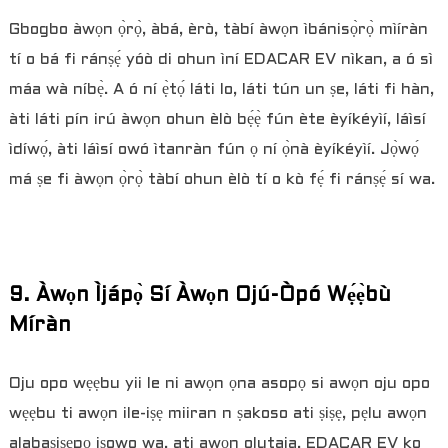
Gbogbo àwọn ọ̀rọ̀, àbá, èrò, tàbí àwọn ìbánisọ̀rọ̀ mìíràn
tí o bá fi ránṣẹ́ yóò di ohun ìní EDACAR EV nìkan, a ó sì
máa wà níbẹ̀. A ó ní ẹ̀tọ́ láti lo, láti tún un ṣe, láti fi hàn,
àti láti pín irú àwọn ohun èlò bẹ́ẹ̀ fún ète èyíkéyìí, láìsí
ìdíwọ́, àti láìsí owó ìtanràn fún ọ ní ọ̀nà èyíkéyìí. Jọ̀wọ́
má ṣe fi àwọn ọ̀rọ̀ tàbí ohun èlò tí o kò fẹ́ fi ránṣẹ́ sí wa.
9. Àwọn Ìjápọ̀ Sí Àwọn Ojú-Òpó Wẹ́ẹ̀bù
Míràn
Oju opo wẹẹbu yii le ni awọn ọna asopọ si awọn oju opo
wẹẹbu ti awọn ile-iṣẹ miiran n ṣakoso ati ṣiṣẹ, pẹlu awọn
alabaṣiṣẹpọ iṣowo wa, ati awọn olutaja. EDACAR EV ko