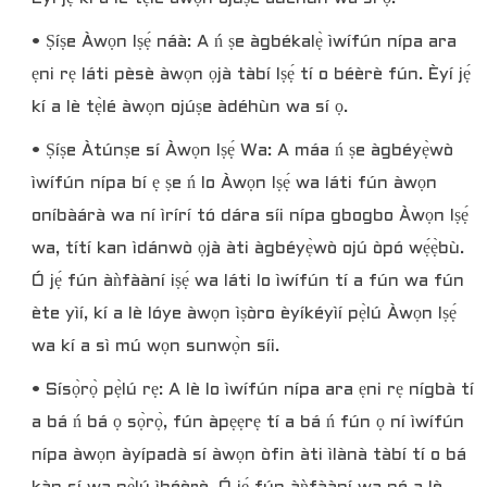
• Ṣíṣe Àwọn Iṣẹ́ náà: A ń ṣe àgbékalẹ̀ ìwífún nípa ara
ẹni rẹ láti pèsè àwọn ọjà tàbí Iṣẹ́ tí o béèrè fún. Èyí jẹ́
kí a lè tẹ̀lé àwọn ojúṣe àdéhùn wa sí ọ.
• Ṣíṣe Àtúnṣe sí Àwọn Iṣẹ́ Wa: A máa ń ṣe àgbéyẹ̀wò
ìwífún nípa bí ẹ ṣe ń lo Àwọn Iṣẹ́ wa láti fún àwọn
oníbàárà wa ní ìrírí tó dára síi nípa gbogbo Àwọn Iṣẹ́
wa, títí kan ìdánwò ọjà àti àgbéyẹ̀wò ojú òpó wẹ́ẹ̀bù.
Ó jẹ́ fún àǹfààní iṣẹ́ wa láti lo ìwífún tí a fún wa fún
ète yìí, kí a lè lóye àwọn ìṣòro èyíkéyìí pẹ̀lú Àwọn Iṣẹ́
wa kí a sì mú wọn sunwọ̀n síi.
• Sísọ̀rọ̀ pẹ̀lú rẹ: A lè lo ìwífún nípa ara ẹni rẹ nígbà tí
a bá ń bá ọ sọ̀rọ̀, fún àpẹẹrẹ tí a bá ń fún ọ ní ìwífún
nípa àwọn àyípadà sí àwọn òfin àti ìlànà tàbí tí o bá