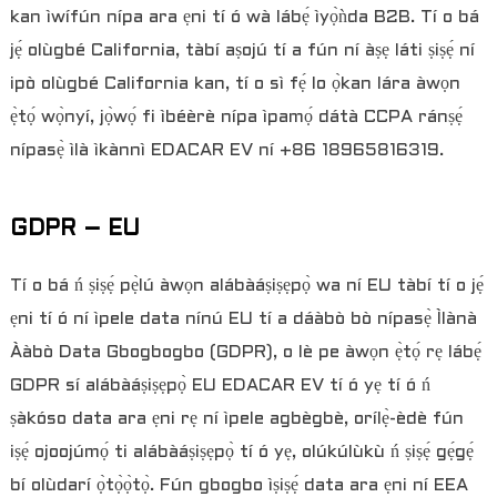
kan ìwífún nípa ara ẹni tí ó wà lábẹ́ ìyọ̀ǹda B2B. Tí o bá
jẹ́ olùgbé California, tàbí aṣojú tí a fún ní àṣẹ láti ṣiṣẹ́ ní
ipò olùgbé California kan, tí o sì fẹ́ lo ọ̀kan lára ​​àwọn
ẹ̀tọ́ wọ̀nyí, jọ̀wọ́ fi ìbéèrè nípa ìpamọ́ dátà CCPA ránṣẹ́
nípasẹ̀ ìlà ìkànnì EDACAR EV ní +86 18965816319.
GDPR – EU
Tí o bá ń ṣiṣẹ́ pẹ̀lú àwọn alábàáṣiṣẹpọ̀ wa ní EU tàbí tí o jẹ́
ẹni tí ó ní ìpele data nínú EU tí a dáàbò bò nípasẹ̀ Ìlànà
Ààbò Data Gbogbogbo (GDPR), o lè pe àwọn ẹ̀tọ́ rẹ lábẹ́
GDPR sí alábàáṣiṣẹpọ̀ EU EDACAR EV tí ó yẹ tí ó ń
ṣàkóso data ara ẹni rẹ ní ìpele agbègbè, orílẹ̀-èdè fún
iṣẹ́ ojoojúmọ́ ti alábàáṣiṣẹpọ̀ tí ó yẹ, olúkúlùkù ń ṣiṣẹ́ gẹ́gẹ́
bí olùdarí ọ̀tọ̀ọ̀tọ̀. Fún gbogbo ìṣiṣẹ́ data ara ẹni ní EEA