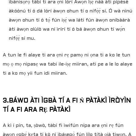
ìbánisọ̀rọ̀ tàbí ti ara ẹni lórí Àwọn Ìṣẹ́ náà àti pípèsè
àkóónú tí ó dá lórí àwọn ohun tí o nífẹ̀ẹ́ sí. Ó wà nínú
àwọn ohun tí ó tọ́ fún iṣẹ́ wa láti fún àwọn oníbàárà
àti àwọn olùlò wa ní ìrírí tí ó bá àwọn ohun tí wọ́n
nífẹ̀ẹ́ sí mu.
A tun le fi alaye ti ara ẹni rẹ pamọ ni ọna ti a ko le tun
mọ ọ mọ nipasẹ wa tabi ile-iṣẹ miiran, ati pe a le lo alaye
ti a ko mọ yii fun idi miiran.
3.BÁWO ÀTI ÌGBÀ TÍ A FI Ń PÀTÀKÌ ÌRÒYÌN
TÍ A FI ARA RẸ PÀTÀKÌ
A kì í pín, ta, ṣòwò, tàbí fi ìwífún nípa ara ẹni rẹ fún
àwọn ẹgbẹ́ kẹta tí kò ní ìbáṣepọ̀ fún lílo títà ọjà tiwọn. A