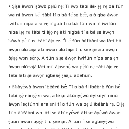
• Ṣíṣe àwọn ìṣòwò pẹ̀lú rẹ: Tí ìwọ tàbí ilé-iṣẹ́ rẹ bá fún
wa ní àwọn iṣẹ́, tàbí tí o bá fẹ́ ṣe bẹ́ẹ̀, a ó gba àwọn
ìwífún nípa ara rẹ nígbà tí o bá fún wa ní ìwífún
nípa iṣẹ́ rẹ tàbí ti àjọ rẹ àti nígbà tí a bá ṣe àwọn
ìṣòwò pẹ̀lú rẹ tàbí àjọ rẹ. Ó jẹ́ fún àǹfààní wa láti bá
àwọn olùtajà àti àwọn olùtajà tí ó ṣeé ṣe àti àwọn
òṣìṣẹ́ wọn sọ̀rọ̀. A tún ń ṣe àwọn ìwífún nípa ara ẹni
àwọn olùtajà láti mú àjọṣepọ̀ wa pẹ̀lú rẹ tàbí àjọ rẹ
tàbí láti ṣe àwọn ìgbésẹ̀ ṣáájú àdéhùn.
• Ṣíṣàyẹ̀wò àwọn ìbéèrè iṣẹ́: Tí o bá fi ìbéèrè fún iṣẹ́
tàbí iṣẹ́ ránṣẹ́ sí wa, a lè ṣe àtúnyẹ̀wò èyíkéyìí nínú
àwọn ìsọfúnni ara ẹni tí o fún wa pẹ̀lú ìbéèrè rẹ. Ó jẹ́
fún àǹfààní wa láti ṣe àtúnyẹ̀wò àti ṣe àyẹ̀wò àwọn
ẹ̀bùn àwọn òṣìṣẹ́ tí ó ṣeé ṣe. A tún ń ṣe àgbéyẹ̀wò