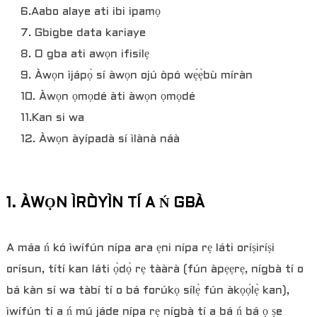
6.Aabo alaye ati ibi ipamọ
7. Gbigbe data kariaye
8. O gba ati awọn ifisilẹ
9. Àwọn ìjápọ̀ sí àwọn ojú òpó wẹ́ẹ̀bù míràn
10. Àwọn ọmọdé àti àwọn ọmọdé
11.Kan si wa
12. Àwọn àyípadà sí ìlànà náà
1. ÀWỌN ÌRÒYÌN TÍ A Ń GBÀ
A máa ń kó ìwífún nípa ara ẹni nípa rẹ láti oríṣiríṣi
orísun, títí kan láti ọ̀dọ̀ rẹ tààrà (fún àpẹẹrẹ, nígbà tí o
bá kàn sí wa tàbí tí o bá forúkọ sílẹ̀ fún àkọọ́lẹ̀ kan),
ìwífún tí a ń mú jáde nípa rẹ nígbà tí a bá ń bá ọ ṣe