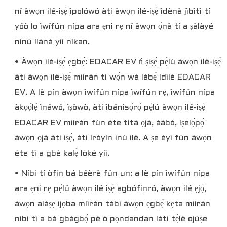
ní àwọn ilé-iṣẹ́ ìpolówó àti àwọn ilé-iṣẹ́ ìdènà jìbìtì tí
yóò lo ìwífún nípa ara ẹni rẹ ní àwọn ọ̀nà tí a ṣàlàyé
nínú ìlànà yìí nìkan.
• Àwọn ilé-iṣẹ́ ẹgbẹ́: EDACAR EV ń ṣiṣẹ́ pẹ̀lú àwọn ilé-iṣẹ́
àti àwọn ilé-iṣẹ́ mìíràn tí wọ́n wà lábẹ́ ìdílé EDACAR
EV. A lè pín àwọn ìwífún nípa ìwífún rẹ, ìwífún nípa
àkọọ́lẹ̀ ìnáwó, ìṣòwò, àti ìbánisọ̀rọ̀ pẹ̀lú àwọn ilé-iṣẹ́
EDACAR EV mìíràn fún ète títà ọjà, ààbò, ìṣelọ́pọ́
àwọn ọjà àti iṣẹ́, àti ìròyìn inú ilé. A ṣe èyí fún àwọn
ète tí a gbé kalẹ̀ lókè yìí.
• Níbi tí òfin bá béèrè fún un: a lè pín ìwífún nípa
ara ẹni rẹ pẹ̀lú àwọn ilé iṣẹ́ agbófinró, àwọn ilé ẹjọ́,
àwọn aláṣẹ ìjọba mìíràn tàbí àwọn ẹgbẹ́ kẹta mìíràn
níbi tí a bá gbàgbọ́ pé ó pọndandan láti tẹ̀lé ojúṣe