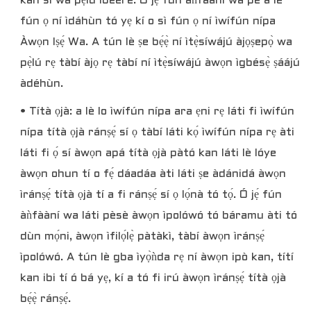
kàn sí wa pẹ̀lú ìbéèrè. Ó jẹ́ fún àǹfààní wa pé a lè
fún ọ ní ìdáhùn tó yẹ kí o sì fún ọ ní ìwífún nípa
Àwọn Iṣẹ́ Wa. A tún lè ṣe bẹ́ẹ̀ ní ìtẹ̀síwájú àjọṣepọ̀ wa
pẹ̀lú rẹ tàbí àjọ rẹ tàbí ní ìtẹ̀síwájú àwọn ìgbésẹ̀ ṣáájú
àdéhùn.
• Títà ọjà: a lè lo ìwífún nípa ara ẹni rẹ láti fi ìwífún
nípa títà ọjà ránṣẹ́ sí ọ tàbí láti kọ́ ìwífún nípa rẹ àti
láti fi ọ́ sí àwọn apá títà ọjà pàtó kan láti lè lóye
àwọn ohun tí o fẹ́ dáadáa àti láti ṣe àdánidá àwọn
ìránṣẹ́ títà ọjà tí a fi ránṣẹ́ sí ọ lọ́nà tó tọ́. Ó jẹ́ fún
àǹfààní wa láti pèsè àwọn ìpolówó tó báramu àti tó
dùn mọ́ni, àwọn ìfilọ́lẹ̀ pàtàkì, tàbí àwọn ìránṣẹ́
ìpolówó. A tún lè gba ìyọ̀ǹda rẹ ní àwọn ipò kan, títí
kan ibi tí ó bá yẹ, kí a tó fi irú àwọn ìránṣẹ́ títà ọjà
bẹ́ẹ̀ ránṣẹ́.