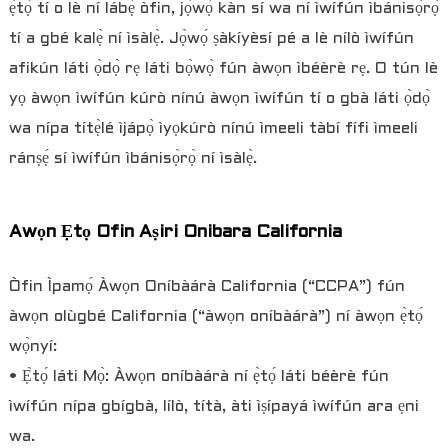
ẹ̀tọ́ tí o lè ní lábẹ́ òfin, jọ̀wọ́ kàn sí wa ní ìwífún ìbánisọ̀rọ̀
tí a gbé kalẹ̀ ní ìsàlẹ̀. Jọ̀wọ́ ṣàkíyèsí pé a lè nílò ìwífún
afikún láti ọ̀dọ̀ rẹ láti bọ̀wọ̀ fún àwọn ìbéèrè rẹ. O tún lè
yọ àwọn ìwífún kúrò nínú àwọn ìwífún tí o gbà láti ọ̀dọ̀
wa nípa títẹ̀lé ìjápọ̀ ìyọkúrò nínú ìmeeli tàbí fífi ìmeeli
ránṣẹ́ sí ìwífún ìbánisọ̀rọ̀ ní ìsàlẹ̀.
Awọn Ẹtọ Ofin Aṣiri Onibara California
Òfin Ìpamọ́ Àwọn Oníbàárà California (“CCPA”) fún
àwọn olùgbé California (“àwọn oníbàárà”) ní àwọn ẹ̀tọ́
wọ̀nyí:
• Ẹ̀tọ́ láti Mọ̀: Àwọn oníbàárà ní ẹ̀tọ́ láti béèrè fún
ìwífún nípa gbígbà, lílò, títà, àti ìṣípayá ìwífún ara ẹni
wa.