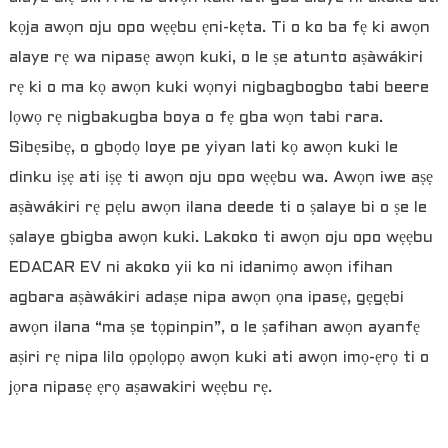
kọja awọn oju opo wẹẹbu ẹni-kẹta. Ti o ko ba fẹ ki awọn
alaye rẹ wa nipasẹ awọn kuki, o le ṣe atunto aṣàwákiri
rẹ ki o ma kọ awọn kuki wọnyi nigbagbogbo tabi beere
lọwọ rẹ nigbakugba boya o fẹ gba wọn tabi rara.
Sibẹsibẹ, o gbọdọ loye pe yiyan lati kọ awọn kuki le
dinku iṣẹ ati iṣẹ ti awọn oju opo wẹẹbu wa. Awọn iwe aṣẹ
aṣàwákiri rẹ pẹlu awọn ilana deede ti o ṣalaye bi o ṣe le
ṣalaye gbigba awọn kuki. Lakoko ti awọn oju opo wẹẹbu
EDACAR EV ni akoko yii ko ni idanimọ awọn ifihan
agbara aṣàwákiri adaṣe nipa awọn ọna ipasẹ, gẹgẹbi
awọn ilana “ma ṣe tọpinpin”, o le ṣafihan awọn ayanfẹ
aṣiri rẹ nipa lilo ọpọlọpọ awọn kuki ati awọn imọ-ẹrọ ti o
jọra nipasẹ ẹrọ aṣawakiri wẹẹbu rẹ.