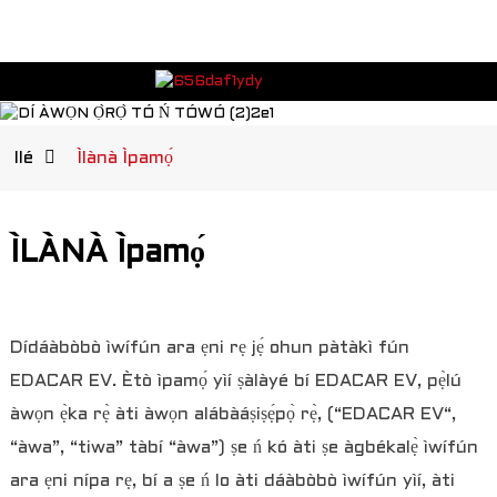
Ilé
Ìlànà Ìpamọ́
ÌLÀNÀ Ìpamọ́
Dídáàbòbò ìwífún ara ẹni rẹ jẹ́ ohun pàtàkì fún
EDACAR EV. Ètò ìpamọ́ yìí ṣàlàyé bí EDACAR EV, pẹ̀lú
àwọn ẹ̀ka rẹ̀ àti àwọn alábàáṣiṣẹ́pọ̀ rẹ̀, (“EDACAR EV“,
“àwa”, “tiwa” tàbí “àwa”) ṣe ń kó àti ṣe àgbékalẹ̀ ìwífún
ara ẹni nípa rẹ, bí a ṣe ń lo àti dáàbòbò ìwífún yìí, àti