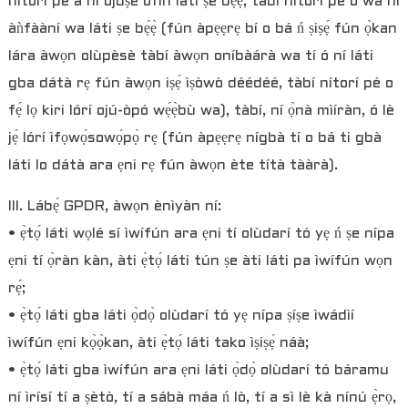
nítorí pé a ní ojúṣe òfin láti ṣe bẹ́ẹ̀, tàbí nítorí pé ó wà ní
àǹfààní wa láti ṣe bẹ́ẹ̀ (fún àpẹẹrẹ bí o bá ń ṣiṣẹ́ fún ọ̀kan
lára ​​àwọn olùpèsè tàbí àwọn oníbàárà wa tí ó ní láti
gba dátà rẹ fún àwọn iṣẹ́ ìṣòwò déédéé, tàbí nítorí pé o
fẹ́ lọ kiri lórí ojú-òpó wẹ́ẹ̀bù wa), tàbí, ní ọ̀nà mìíràn, ó lè
jẹ́ lórí ìfọwọ́sowọ́pọ̀ rẹ (fún àpẹẹrẹ nígbà tí o bá ti gbà
láti lo dátà ara ẹni rẹ fún àwọn ète títà tààrà).
III. Lábẹ́ GPDR, àwọn ènìyàn ní:
• ẹ̀tọ́ láti wọlé sí ìwífún ara ẹni tí olùdarí tó yẹ ń ṣe nípa
ẹni tí ọ̀ràn kàn, àti ẹ̀tọ́ láti tún ṣe àti láti pa ìwífún wọn
rẹ́;
• ẹ̀tọ́ láti gba láti ọ̀dọ̀ olùdarí tó yẹ nípa ṣíṣe ìwádìí
ìwífún ẹni kọ̀ọ̀kan, àti ẹ̀tọ́ láti tako ìṣiṣẹ́ náà;
• ẹ̀tọ́ láti gba ìwífún ara ẹni láti ọ̀dọ̀ olùdarí tó báramu
ní ìrísí tí a ṣètò, tí a sábà máa ń lò, tí a sì lè kà nínú ẹ̀rọ,