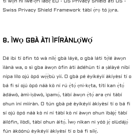
tí wọ́n ní ìwé-ẹ̀rí lábẹ́ EU - US Privacy Shield àti US -
Swiss Privacy Shield Framework tàbí ẹ̀rọ tó jọra.
8. ÌWỌ GBÀ ÀTI ÌFÍRÀNLỌ́WỌ́
Dé ibi tí òfin tó wà nílẹ̀ gbà láyè, o gbà láti tẹ̀lé àwọn
ìlànà wa, o sì gba àwọn òfin àti àdéhùn tí a ṣàlàyé níbí
nípa lílo ojú òpó wẹ́ẹ̀bù yìí. O gbà pé èyíkéyìí àkíyèsí tí o
bá fi sí ojú òpó náà kò ní rú ẹ̀tọ́ ẹni-kẹta, títí kan ẹ̀tọ́
àdáwò, àmì-ìṣòwò, ìpamọ́, tàbí àwọn ẹ̀tọ́ ara ẹni tàbí
ohun ìní mìíràn. O tún gbà pé èyíkéyìí àkíyèsí tí o bá fi
sí ojú òpó náà kò ní ní tàbí kò ní àwọn ohun ìbàjẹ́ tàbí
àìlófin, ìlòdì, tàbí ohun àìtọ́. Ìwọ nìkan ni yóò jẹ́ olùdájọ́
fún àkóónú èyíkéyìí àkíyèsí tí o bá fi sílẹ̀.