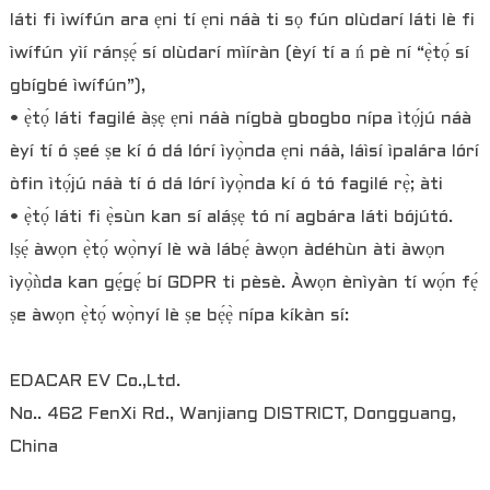
láti fi ìwífún ara ẹni tí ẹni náà ti sọ fún olùdarí láti lè fi
ìwífún yìí ránṣẹ́ sí olùdarí mìíràn (èyí tí a ń pè ní “ẹ̀tọ́ sí
gbígbé ìwífún”),
• ẹ̀tọ́ láti fagilé àṣẹ ẹni náà nígbà gbogbo nípa ìtọ́jú náà
èyí tí ó ṣeé ṣe kí ó dá lórí ìyọ̀nda ẹni náà, láìsí ìpalára lórí
òfin ìtọ́jú náà tí ó dá lórí ìyọ̀nda kí ó tó fagilé rẹ̀; àti
• ẹ̀tọ́ láti fi ẹ̀sùn kan sí aláṣẹ tó ní agbára láti bójútó.
Iṣẹ́ àwọn ẹ̀tọ́ wọ̀nyí lè wà lábẹ́ àwọn àdéhùn àti àwọn
ìyọ̀ǹda kan gẹ́gẹ́ bí GDPR ti pèsè. Àwọn ènìyàn tí wọ́n fẹ́
ṣe àwọn ẹ̀tọ́ wọ̀nyí lè ṣe bẹ́ẹ̀ nípa kíkàn sí:
EDACAR EV Co.,Ltd.
No.. 462 FenXi Rd., Wanjiang DISTRICT, Dongguang,
China