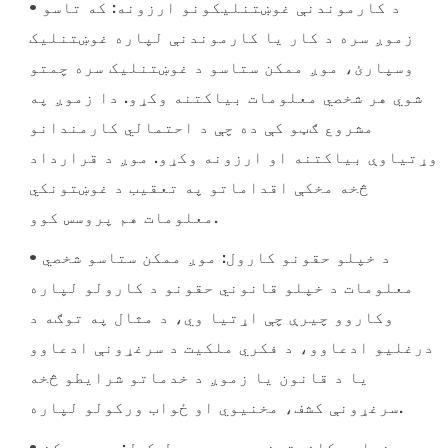
• د کارموندنې غوښتنلیکونو ارزونه: که تاسو
زموږ سره د کار یا کارموندنې لپاره غوښتنلیک
وسپارئ، موږ ممکن ستاسو د غوښتنلیک سره چمتو
شوي هر شخصي معلومات بیاکتنه وکړو. دا زموږ په
مشروع ګټو کې ده چې د احتمالي کارمندانو
وړتیاوې بیاکتنه او ارزونه وکړو. موږ د قرارداد
څخه مخکې اقداماتو په تعقیب د غوښتونکي
معلومات هم پروسس کوو.
• د خپلو حقونو کارول: موږ ممکن ستاسو شخصي
معلومات د خپلو قانوني حقونو د کارولو لپاره
وکاروو چیرې چې اړتیا وي، د مثال په توګه د
درغلیو ادعاوو، د فکري ملکیت د سرغړونې ادعاوو
یا د قانون یا زموږ د خدماتو شرایطو څخه
سرغړونې کشف، مخنیوي او ځواب ورکولو لپاره.