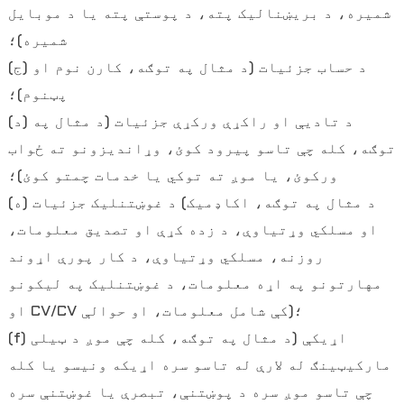
شمیره، د بریښنالیک پته، د پوستې پته یا د موبایل
شمیره)؛
(ج) د حساب جزئیات (د مثال په توګه، کارن نوم او
پټنوم)؛
(د) د تادیې او راکړې ورکړې جزئیات (د مثال په
توګه، کله چې تاسو پیرود کوئ، وړاندیزونو ته ځواب
ورکوئ، یا موږ ته توکي یا خدمات چمتو کوئ)؛
(ه) د غوښتنلیک جزئیات (د مثال په توګه، اکاډمیک
او مسلکي وړتیاوې، د زده کړې او تصدیق معلومات،
روزنه، مسلکي وړتیاوې، د کار پورې اړوند
مهارتونو په اړه معلومات، د غوښتنلیک په لیکونو
او CV/CV کې شامل معلومات، او حوالې)؛
(f) اړیکې (د مثال په توګه، کله چې موږ د ټیلی
مارکیټینګ له لارې له تاسو سره اړیکه ونیسو یا کله
چې تاسو موږ سره د پوښتنې، تبصرې یا غوښتنې سره