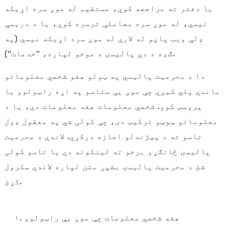
یا دفتر ته مراجعه کوي، مستقیم له موږ سره اړیکه
نیسي، له موږ سره معاملې ترسره کوي، یا د دریمې
ډلې ویب پاڼو له لارې له موږ سره اړیکه نیسي (په
ګډه د دې پالیسۍ د موخو لپاره، "خدمات").
دا د محرمیت پالیسي په ټولو هغو شخصي معلوماتو
باندې پلي کیږي چې موږ یې ستاسو په اړه راټولوو یا
پروسس کوو. شخصي معلومات هغه معلومات دي، یا د
معلوماتو ټوټو ترکیب دی، چې کولی شي په معقول ډول
تاسو ته د پیژندلو اجازه درکړي. لاندې د محرمیت
a
پالیسۍ ځانګړو برخو ته لینکونه دي یا تاسو کولی
شئ د محرمیت پالیسۍ بشپړ متن لپاره لاندې سکرول
کړئ.
۱. هغه شخصي معلومات چې موږ یې راټولوو