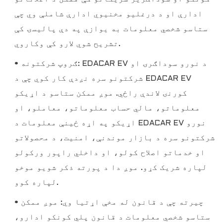
ادارې او د درغلیو مخنیوي ادارې شاملې وي چې
ستاسو شخصي معلومات به یوازې په دې پالیسۍ کې
تشریح شوي لارو کې وکاروي.
• ګروپ شرکتونه: EDACAR EV د نورو سوداګرۍ او
شرکتونو سره نږدې کار کوي چې د EDACAR EV
کورنۍ لاندې راځي. موږ ممکن ستاسو د اړیکو
معلوماتو، مالي حساب معلوماتو، معاملو، او
اړیکو په اړه ځینې معلومات د EDACAR EV نورو
شرکتونو سره د بازار موندنې، امنیت، د محصولاتو
او خدماتو اصلاح کولو، او داخلي راپور ورکولو
لپاره شریک کړو. موږ دا د پورته ذکر شویو موخو
لپاره کوو.
• چیرته چې د قانون له مخې اړتیا وي: موږ ممکن
ستاسو شخصي معلومات د قانون پلي کونکو ادارو،