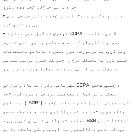
چې د داسې خرڅلاو څخه ډډه وکړي.
• د مالي هڅونې پروګرامونو څخه د وتلو حق چې موږ
یې وړاندې کوو.
• تبعیض نه کول: موږ ممکن د CCPA لاندې ستاسو د
حقونو د کارولو له امله ستاسو په وړاندې تبعیض
ونه کړو. په هرصورت، موږ ممکن د خدماتو مختلف کچه
چمتو کړو یا مختلف نرخ واخلو که چیرې توپیر ستاسو
د معلوماتو ارزښت سره په معقول ډول تړاو ولري.
مهرباني وکړئ په یاد ولرئ چې CCPA د ځینې شخصي
معلوماتو لپاره معافیت لري چې د سوداګرۍ څخه
سوداګرۍ ("B2B") شرایطو کې راټول شوي. د پلور څخه د
وتلو حق پرته، پورته بیان شوي حقونه په هغه شخصي
معلوماتو باندې نه پلي کیږي چې د B2B استثنا تابع
دي. که تاسو د کالیفورنیا اوسیدونکی یاست، یا یو