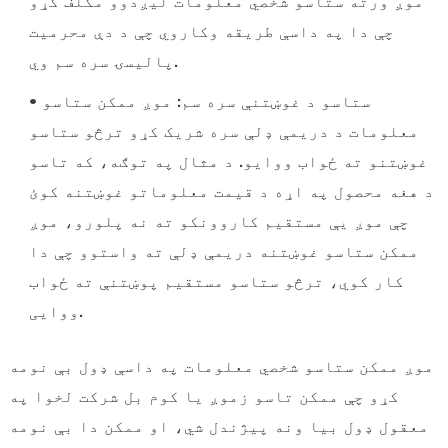
موږ ورته ستاسو شخصي معلومات لیږدوو مکلف کړو
چې دا په داسې طریقه وکاروي چې د دې محرمیت
پالیسۍ سره سم وي.
• ستاسو د غوښتنې سره سم: موږ ممکن ستاسو
معلومات د دریمې ډلې سره شریک کړو ترڅو ستاسو
غوښتنو ته ځواب ووایو. د مثال په توګه، که تاسو
د هغه محصول په اړه د قیمت معلوماتو غوښتنه کوئ
چې موږ یې مستقیم کاروونکو ته نه پلورو، موږ
ممکن ستاسو غوښتنه دریمې ډلې ته واستوو چې دا
کار کوي، ترڅو ستاسو مستقیم پوښتنې ته ځواب
ووایی.
موږ ممکن ستاسو شخصي معلومات په داسې ډول بې نومه
کړو چې ممکن تاسو زموږ یا کوم بل شرکت لخوا په
معقول ډول بیا ونه پیژندل شي، او ممکن دا بې نومه