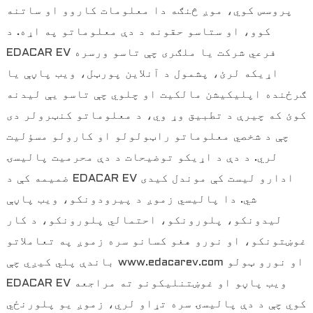
پروسس کوي، موږ څنګه دا معلومات کاروو او ساتنه
کوو، او ستاسو حقونه د دې معلوماتو په اړه. د
EDACAR EV فرعي شرکت یا ملګری چې تاسو ورسره
اړیکه لرئ، پشمول د آنلاین پورټل، ویب پاڼې یا
ګرځنده اپلیکیشن مالکیت او چلوي چې تاسو یې لیدنه
کوئ که چیرې د تطبیق وړ وي، د معلوماتو کنټرولر دی
چې د شخصي معلوماتو راټولولو او کارولو مسؤلیت
لري. د دې د اړیکو توضیحات د دې محرمیت پالیسۍ
ضمیمه کې د EDACAR EV ادارو لیست کې موندل کیدی
شي. دا پالیسي زموږ د پیرودونکو، ویب پاڼې
لیدونکو، پلورونکو، احتمالي پلورونکو، د کار
غوښتونکو، او نورو هغو کسانو سره زموږ په تعاملاتو
باندې پلي کیږي چې www.edacarev.com او نورو ټولو
EDACAR EV ویب پاڼو او غوښتنلیکونو ته مراجعه
کوي چې د دې پالیسۍ سره تړاو لري، زموږ یو پلورنځي