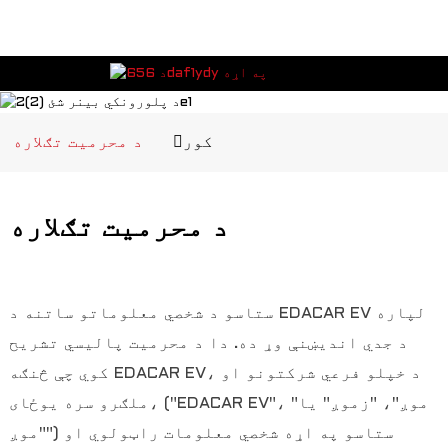
کور
د محرمیت تګلاره
د محرمیت تګلاره
ستاسو د شخصي معلوماتو ساتنه د EDACAR EV لپاره
د جدي اندیښنې وړ ده. دا د محرمیت پالیسي تشریح
کوي چې څنګه EDACAR EV، د خپلو فرعي شرکتونو او
ملګرو سره یوځای، ("EDACAR EV"، "موږ"، "زموږ" یا
"موږ") ستاسو په اړه شخصي معلومات راټولوي او