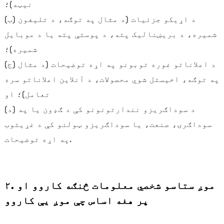
نیټه)؛
(ب) د اړیکو جزئیات (د مثال په توګه، د تلیفون
شمیره، د بریښنالیک پته، د پوستې پته یا د موبایل
شمیره)؛
(ج) د اعلاناتو غوره توبونو په اړه توضیحات (د مثال
په توګه، اخیستل شوي محصولات، د آنلاین اعلاناتو سره
تعامل)؛ او
(د) د سوداګریزو نندارتونونو کې د ګډون یا په
سوداګرۍ، صنعت، یا سوداګریزو ټولنو کې د غړیتوب
په اړه توضیحات.
۲. موږ ستاسو شخصي معلومات څنګه کاروو او
پر هغه اساس چې موږ یې کاروو