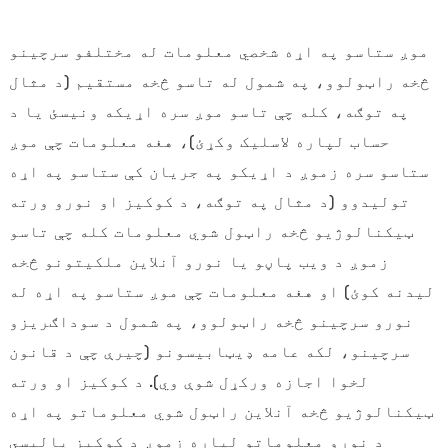
موږ ستاسو په اړه شخصي معلومات له مختلفو سرچینو
څخه راټولوو، په شمول له تاسو څخه مستقیم (د مثال
په توګه، کله چې تاسو موږ سره اړیکه ونیسئ یا د
حساب لپاره لاسلیک وکړئ)، هغه معلومات چې موږ
ستاسو سره زموږ د اړیکو په جریان کې ستاسو په اړه
تولیدوو (د مثال په توګه، د کوکیز او نورو ورته
ټیکنالوژیو څخه راټول شوي معلومات کله چې تاسو
زموږ د ویب پاڼو یا نورو آنلاین ملکیتونو څخه
لیدنه کوئ) او هغه معلومات چې موږ ستاسو په اړه له
نورو سرچینو څخه راټولوو، په شمول د سوداګریزو
سرچینو، لکه عامه ډیټابیسونو (چیرې چې د قانون
لخوا اجازه ورکړل شوې وي). د کوکیز او ورته
ټیکنالوژیو څخه آنلاین راټول شوي معلوماتو په اړه
د نورو معلوماتو لپاره زموږ د کوکیز پالیسي