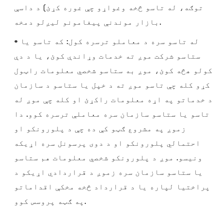
توګه، له تاسو څخه وغواړو چې غوره کړئ) د داسې
بازار موندنې پیغامونو لیږلو دمخه.
• له تاسو سره د معاملو ترسره کول: که تاسو یا
ستاسو شرکت موږ ته خدمات وړاندې کوئ، یا د دې
کولو هڅه کوئ، موږ به ستاسو شخصي معلومات راټول
کړو کله چې تاسو موږ ته د خپل یا ستاسو د سازمان
د خدماتو په اړه معلومات راکړئ او کله چې موږ له
تاسو یا ستاسو سازمان سره معاملې ترسره کوو. دا
زموږ په مشروع ګټو کې ده چې د پلورونکو او
احتمالي پلورونکو او د دوی پرسونل سره اړیکه
ونیسو. موږ د پلورونکو شخصي معلومات هم ستاسو
یا ستاسو سازمان سره زموږ د قراردادي اړیکو د
پراختیا لپاره یا د قرارداد څخه مخکې اقداماتو
په ګټه پروسس کوو.