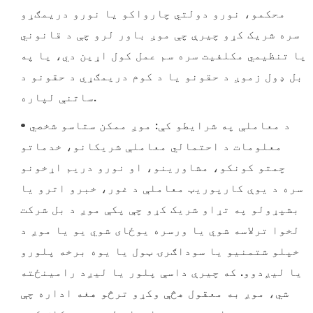
محکمو، نورو دولتي چارواکو یا نورو دریمګړو
سره شریک کړو چیرې چې موږ باور لرو چې د قانوني
یا تنظیمي مکلفیت سره سم عمل کول اړین دي، یا په
بل ډول زموږ د حقونو یا د کوم دریمګړي د حقونو د
ساتنې لپاره.
• د معاملې په شرایطو کې: موږ ممکن ستاسو شخصي
معلومات د احتمالي معاملې شریکانو، خدماتو
چمتو کونکو، مشاورینو، او نورو دریم اړخونو
سره د یوې کارپوریټ معاملې د غور، خبرو اترو یا
بشپړولو په تړاو شریک کړو چې پکې موږ د بل شرکت
لخوا ترلاسه شوي یا ورسره یوځای شوي یو یا موږ د
خپلو شتمنیو یا سوداګرۍ ټول یا یوه برخه پلورو
یا لیږدوو. که چیرې داسې پلور یا لیږد رامینځته
شي، موږ به معقول هڅې وکړو ترڅو هغه اداره چې