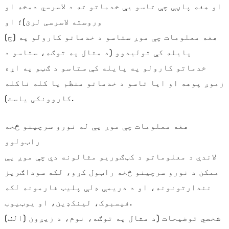
او هغه پاڼې چې تاسو یې خدماتو ته د لاسرسي دمخه او
وروسته لاسرسی لرئ)؛ او
(ج) هغه معلومات چې موږ ستاسو د خدماتو کارولو په
پایله کې تولیدوو (د مثال په توګه، ستاسو د
خدماتو کارولو په پایله کې ستاسو د ګټو په اړه
زموږ پوهه او ایا تاسو د خدماتو منظم یا کله ناکله
کاروونکی یاست).
هغه معلومات چې موږ یې له نورو سرچینو څخه
راټولوو
لاندې د معلوماتو د کټګوریو مثالونه دي چې موږ یې
ممکن د نورو سرچینو څخه راټول کړو، لکه سوداګریز
نندارتونونه، او د دریمې ډلې پلیټ فارمونه لکه
فیسبوک، لینکډین، او یوټیوب.
(الف) شخصي توضیحات (د مثال په توګه، نوم، د زیږون