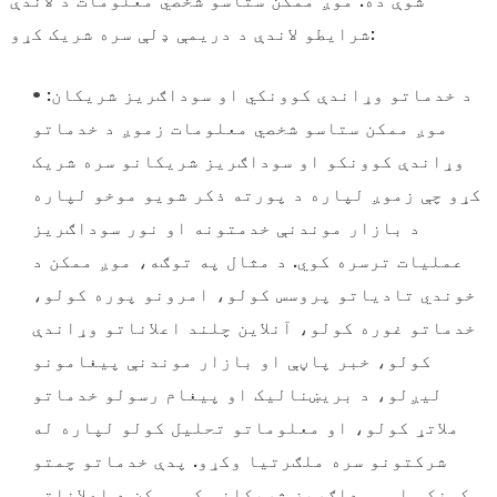
شوې ده. موږ ممکن ستاسو شخصي معلومات د لاندې
شرایطو لاندې د دریمې ډلې سره شریک کړو:
• د خدماتو وړاندې کوونکي او سوداګریز شریکان:
موږ ممکن ستاسو شخصي معلومات زموږ د خدماتو
وړاندې کوونکو او سوداګریز شریکانو سره شریک
کړو چې زموږ لپاره د پورته ذکر شویو موخو لپاره
د بازار موندنې خدمتونه او نور سوداګریز
عملیات ترسره کوي. د مثال په توګه، موږ ممکن د
خوندي تادیاتو پروسس کولو، امرونو پوره کولو،
خدماتو غوره کولو، آنلاین چلند اعلاناتو وړاندې
کولو، خبر پاڼې او بازار موندنې پیغامونو
لیږلو، د بریښنالیک او پیغام رسولو خدماتو
ملاتړ کولو، او معلوماتو تحلیل کولو لپاره له
شرکتونو سره ملګرتیا وکړو. پدې خدماتو چمتو
کونکو او سوداګریز شریکانو کې ممکن د اعلاناتو