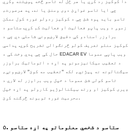
دا کوکیز رد کړي یا هر ځل له تاسو څخه پوښتنه وکړي
چې ایا تاسو غواړئ دوی ومنئ یا نه. په هرصورت،
تاسو باید پوه شئ چې د کوکیز ردولو غوره کول ممکن
زموږ د ویب پاڼو فعالیت او فعالیت کم کړي. ستاسو د
براوزر اسنادو کې دقیق لارښوونې شاملې دي چې د
کوکیز منلو تعریف کولو څرنګوالی تشریح کوي. پداسې
حال کې چې پدې وخت کې د EDACAR EV ویب پاڼې عموما
د تعقیب میکانیزمونو په اړه د اتوماتیک براوزر
سیګنالونه نه پیژني، لکه "تعقیب مه کوئ" لارښوونې،
تاسو کولی شئ عموما د خپل ویب براوزر له لارې د
ډیری کوکیز او ورته ټیکنالوژیو کارولو په اړه خپل
محرمیت غوره توبونه څرګند کړئ.
۵. ستاسو د شخصي معلوماتو په اړه ستاسو