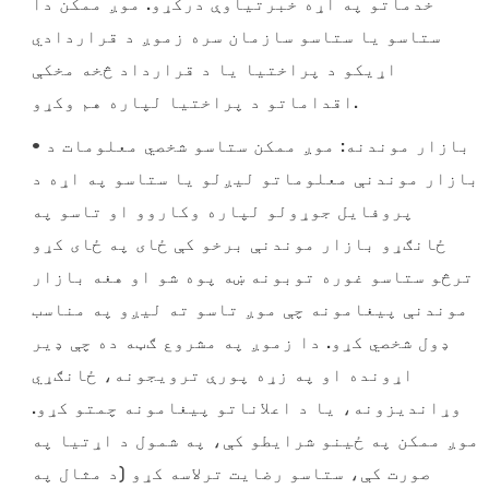
خدماتو په اړه خبرتیاوې درکړو. موږ ممکن دا
ستاسو یا ستاسو سازمان سره زموږ د قراردادي
اړیکو د پراختیا یا د قرارداد څخه مخکې
اقداماتو د پراختیا لپاره هم وکړو.
• بازار موندنه: موږ ممکن ستاسو شخصي معلومات د
بازار موندنې معلوماتو لیږلو یا ستاسو په اړه د
پروفایل جوړولو لپاره وکاروو او تاسو په
ځانګړو بازار موندنې برخو کې ځای په ځای کړو
ترڅو ستاسو غوره توبونه ښه پوه شو او هغه بازار
موندنې پیغامونه چې موږ تاسو ته لیږو په مناسب
ډول شخصي کړو. دا زموږ په مشروع ګټه ده چې ډیر
اړونده او په زړه پورې ترویجونه، ځانګړي
وړاندیزونه، یا د اعلاناتو پیغامونه چمتو کړو.
موږ ممکن په ځینو شرایطو کې، په شمول د اړتیا په
صورت کې، ستاسو رضایت ترلاسه کړو (د مثال په