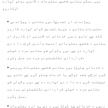
موږ ممکن ستاسو شخصي معلومات د لاندې موخو لپاره
وکاروو:
• پیژندنه او تصدیق: موږ ستاسو د پیژندنې
معلومات ستاسو د هویت تصدیق کولو لپاره کاروو
کله چې تاسو زموږ خدماتو ته لاسرسی او کاروئ او
ستاسو د شخصي معلوماتو امنیت ډاډمن کړئ. دا د دې
لپاره دی چې موږ وکولی شو ستاسو سره د خپلو
قراردادي مکلفیتونو سره سم عمل وکړو.
• د خدماتو چلول: موږ ستاسو شخصي معلومات پروسس
کوو ترڅو هغه توکي یا خدمات چمتو کړو چې تاسو یې
غوښتنه کړې ده. دا د دې لپاره ده چې موږ وکولی شو
ستاسو سره د خپلو قراردادي مکلفیتونو سره سم
عمل وکړو.
• زموږ د خدماتو ښه کول: موږ د دې په اړه معلومات