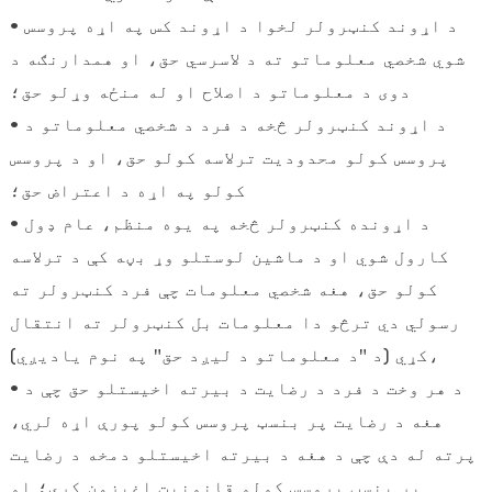
• د اړوند کنټرولر لخوا د اړوند کس په اړه پروسس
شوي شخصي معلوماتو ته د لاسرسي حق، او همدارنګه د
دوی د معلوماتو د اصلاح او له منځه وړلو حق؛
• د اړوند کنټرولر څخه د فرد د شخصي معلوماتو د
پروسس کولو محدودیت ترلاسه کولو حق، او د پروسس
کولو په اړه د اعتراض حق؛
• د اړونده کنټرولر څخه په یوه منظم، عام ډول
کارول شوي او د ماشین لوستلو وړ بڼه کې د ترلاسه
کولو حق، هغه شخصي معلومات چې فرد کنټرولر ته
رسولي دي ترڅو دا معلومات بل کنټرولر ته انتقال
کړي (د "د معلوماتو د لیږد حق" په نوم یادیږي)،
• د هر وخت د فرد د رضایت د بیرته اخیستلو حق چې د
هغه د رضایت پر بنسټ پروسس کولو پورې اړه لري،
پرته له دې چې د هغه د بیرته اخیستلو دمخه د رضایت
پر بنسټ پروسس کولو قانونيت اغیزمن کړي؛ او