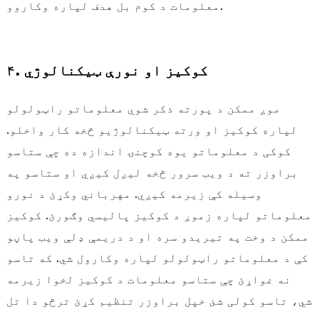
معلومات د کوم بل هدف لپاره وکاروو.
۴. کوکیز او نورې ټیکنالوژي
موږ ممکن د پورته ذکر شوي معلوماتو راټولولو
لپاره کوکیز او ورته ټیکنالوژیو څخه کار واخلو.
کوکی د معلوماتو یوه کوچنۍ اندازه ده چې ستاسو
براوزر ته د ویب سرور څخه لیږل کیږي او ستاسو په
وسیله کې زیرمه کیږي. مهرباني وکړئ د نورو
معلوماتو لپاره زموږ د کوکیز پالیسي وګورئ. کوکیز
ممکن د وخت په تیریدو سره او د دریمې ډلې ویب پاڼو
کې د معلوماتو راټولولو لپاره وکارول شي. که تاسو
نه غواړئ چې ستاسو معلومات د کوکیز لخوا زیرمه
شي، تاسو کولی شئ خپل براوزر تنظیم کړئ ترڅو دا تل