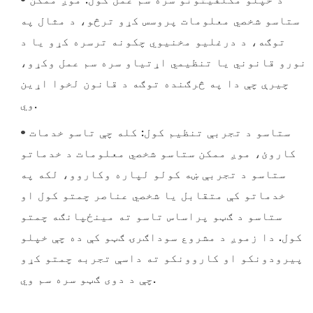
• د خپلو مکلفیتونو سره سم عمل کول: موږ ممکن
ستاسو شخصي معلومات پروسس کړو ترڅو، د مثال په
توګه، د درغلیو مخنیوي چکونه ترسره کړو یا د
نورو قانوني یا تنظیمي اړتیاو سره سم عمل وکړو،
چیرې چې دا په څرګنده توګه د قانون لخوا اړین
وي.
• ستاسو د تجربې تنظیم کول: کله چې تاسو خدمات
کاروئ، موږ ممکن ستاسو شخصي معلومات د خدماتو
ستاسو د تجربې ښه کولو لپاره وکاروو، لکه په
خدماتو کې متقابل یا شخصي عناصر چمتو کول او
ستاسو د ګټو پراساس تاسو ته مینځپانګه چمتو
کول. دا زموږ د مشروع سوداګرۍ ګټو کې ده چې خپلو
پیرودونکو او کاروونکو ته داسې تجربه چمتو کړو
چې د دوی ګټو سره سم وي.