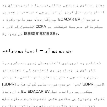
مجاز استازی یاست چې د کالیفورنیا د اوسیدونکي په
استازیتوب عمل کوي، او غواړئ چې د دې حقونو څخه یو
یې وکاروئ، مهرباني وکړئ د EDACAR EV د نړیوال
تلیفون له لارې د CCPA معلوماتو محرمیت غوښتنه په
+86 18965816319 کې وسپارئ.
جي ډي پي آر – اروپايي ټولنه
که تاسو په اروپايي اتحادیه کې زموږ د ملګرو سره
کار کوئ یا په اروپايي اتحادیه کې د معلوماتو
موضوع یاست چې د عمومي معلوماتو ساتنې مقرراتو
(GDPR) لخوا خوندي شوی، تاسو کولی شئ د GDPR لاندې
د اړونده EU EDACAR EV ملګري په وړاندې خپل
حقونه وغواړئ چې ستاسو شخصي معلومات په محلي، ملي
کچه د اړونده ملګري د ورځني عملیاتو د فعالیت