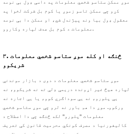
موږ ممکن ستاسو شخصي معلومات په داسې ډول بې نومه
کړو چې ممکن تاسو زموږ یا کوم بل شرکت لخوا په
معقول ډول بیا ونه پیژندل شي، او ممکن دا بې نومه
معلومات د کوم بل هدف لپاره وکاروو.
۳. څنګه او کله موږ ستاسو شخصي معلومات
شریکوو
موږ ستاسو شخصي معلومات د دوی د بازار موندنې
لپاره هیڅ غیر اړونده دریمې ډلې ته نه شریکوو، نه
یې پلورو، نه یې سوداګري کوو، یا یې اجاره نه
ورکوو. موږ دا هم باور نه لرو چې موږ ستاسو شخصي
معلومات "پلورو" لکه څنګه چې دا اصطلاح د
کالیفورنیا د مصرف کونکي محرمیت قانون کې تعریف