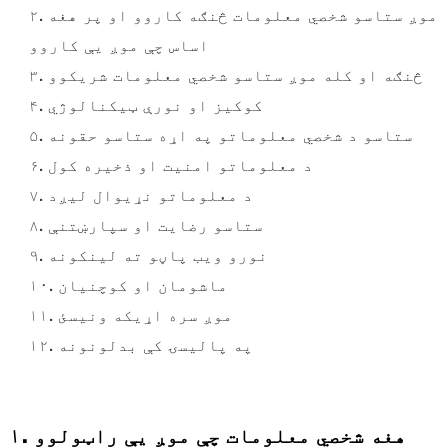
۲. موږ ستاسو شخصي معلومات څنګه کاروو او پر هغه
اساس چې موږ یې کاروو
۳. څنګه او کله موږ ستاسو شخصي معلومات شریکوو
۴. کوکیز او نورې ټیکنالوژي
۵. ستاسو د شخصي معلوماتو په اړه ستاسو حقونه
۶. د معلوماتو امنیت او ذخیره کول
۷. د معلوماتو نړیوال لیږد
۸. ستاسو رضایت او سپارښتنې
۹. نورو ویب پاڼو ته لینکونه
۱۰. ماشومان او کوچنيان
۱۱. موږ سره اړیکه ونیسئ
۱۲. په پالیسۍ کې بدلونونه
۱. هغه شخصي معلومات چې موږ یې راټولوو