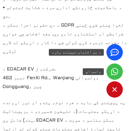
• د باصلاحیته څارونکي ادارې سره د شکایت ثبتولو
حق.
د دې حقونو اجرا ممکن د GDPR لخوا چمتو شوي ځینې
شرایطو او استثناوو تابع وي. هغه اشخاص چې غواړي
دا حقونه ترسره کړي کولی شي دا کار د اړیکو له لارې
وکړي:
د یو اقتباس غوښتنه وکړه
د EDACAR EV شرکت، ل.
واټس اپ
نمبر 462 FenXi Rd.، Wanjiang ولسوالی،
Dongguang، چین
په پوښتنو کې باید د فرد نوم، پته، او نور اړونده
د اړیکو معلومات (د تلیفون شمیره، د بریښنالیک
پته) شامل وي. EDACAR EV ممکن ستاسو د هویت د
تایید لپاره اضافي معلومات چمتو کولو ته اړتیا