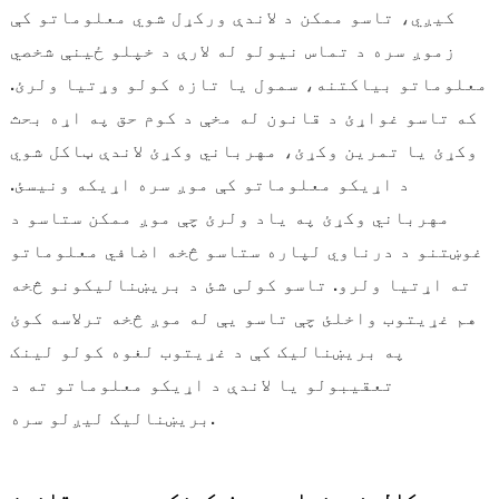
کیږي، تاسو ممکن د لاندې ورکړل شوي معلوماتو کې
زموږ سره د تماس نیولو له لارې د خپلو ځینې شخصي
معلوماتو بیاکتنه، سمول یا تازه کولو وړتیا ولرئ.
که تاسو غواړئ د قانون له مخې د کوم حق په اړه بحث
وکړئ یا تمرین وکړئ، مهرباني وکړئ لاندې ټاکل شوي
د اړیکو معلوماتو کې موږ سره اړیکه ونیسئ.
مهرباني وکړئ په یاد ولرئ چې موږ ممکن ستاسو د
غوښتنو د درناوي لپاره ستاسو څخه اضافي معلوماتو
ته اړتیا ولرو. تاسو کولی شئ د بریښنالیکونو څخه
هم غړیتوب واخلئ چې تاسو یې له موږ څخه ترلاسه کوئ
په بریښنالیک کې د غړیتوب لغوه کولو لینک
تعقیبولو یا لاندې د اړیکو معلوماتو ته د
بریښنالیک لیږلو سره.