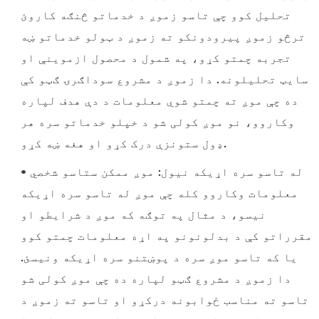
تحلیل کوو چې تاسو زموږ د خدماتو څنګه کاروئ
ترڅو زموږ پیرودونکو ته زموږ د ټولو خدماتو ښه
تجربه چمتو کړو، په شمول د محصول ازموینې او
سایټ تحلیلونه. دا زموږ د مشروع سوداګرۍ ګټو کې
ده چې موږ ته چمتو شوي معلومات د دې هدف لپاره
وکاروو، نو موږ کولی شو د خپلو خدماتو سره هر
ډول ستونزې درک کړو او هغه ښه کړو.
• له تاسو سره اړیکه نیول: موږ ممکن ستاسو شخصي
معلومات وکاروو کله چې موږ له تاسو سره اړیکه
نیسو، د مثال په توګه که موږ د شرایطو او
مقرراتو کې د بدلونونو په اړه معلومات چمتو کوو
یا که تاسو موږ سره د پوښتنو سره اړیکه ونیسئ.
دا زموږ د مشروع ګټو لپاره ده چې موږ کولی شو
تاسو ته مناسب ځوابونه درکړو او تاسو ته زموږ د