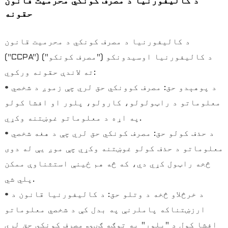
د کالیفورنیا د مصرف کونکي محرمیت قانون
حقونه
د کالیفورنیا د مصرف کونکي د محرمیت قانون
("CCPA") د کالیفورنیا اوسیدونکو ("مصرف کونکو")
ته لاندې حقونه ورکوي:
• د پوهېدو حق: مصرف کوونکي حق لري چې زموږ د شخصي
معلوماتو د راټولولو، کارولو، پلور او افشا کولو
په اړه د معلوماتو غوښتنه وکړي.
• د حذف کولو حق: مصرف کونکي حق لري چې د هغه شخصي
معلوماتو د حذف کولو غوښتنه وکړي چې موږ یې له دوی
څخه راټول کړي دي، که څه هم ځینې استثناوې ممکن
پلي شي.
• د خرڅلاو څخه د وتلو حق: د کالیفورنیا قانون د
ارزښتناکه پاملرنې په بدل کې د شخصي معلوماتو
افشا کول د "پلور" په توګه ګڼي. مصرف کونکي حق لري