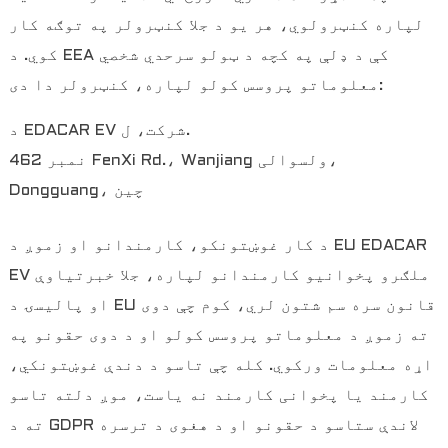
لپاره کنټرولوي، هر یو د جلا کنټرولر په توګه کار
کوي. د EEA کې د ډلې په کچه د ټولو سرحدي شخصي
معلوماتو پروسس کولو لپاره، کنټرولر دا دی:
د EDACAR EV شرکت، ل.
نمبر 462 FenXi Rd.، Wanjiang ولسوالی،
Dongguang، چین
د کار غوښتونکو، کارمندانو او زموږ د EU EDACAR
EV ملګرو پخوانیو کارمندانو لپاره، جلا خبرتیاوې
او پالیسۍ د EU قانون سره سم شتون لري، کوم چې دوی
ته زموږ د معلوماتو پروسس کولو او د دوی حقونو په
اړه معلومات ورکوي. کله چې تاسو د دندې غوښتونکي،
کارمند یا پخوانی کارمند نه یاست، موږ دلته تاسو
ته د GDPR لاندې ستاسو د حقونو او د هغوی د ترسره