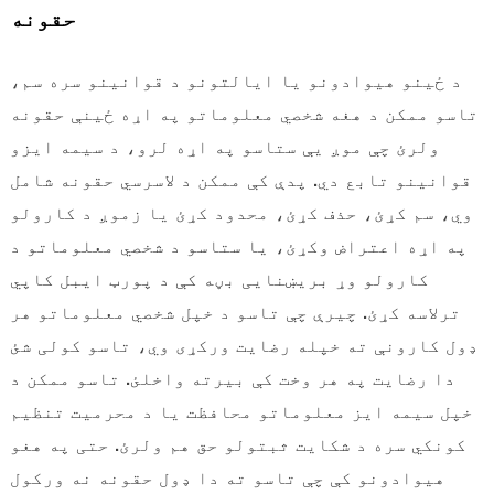
حقونه
د ځینو هیوادونو یا ایالتونو د قوانینو سره سم،
تاسو ممکن د هغه شخصي معلوماتو په اړه ځینې حقونه
ولرئ چې موږ یې ستاسو په اړه لرو، د سیمه ایزو
قوانینو تابع دي. پدې کې ممکن د لاسرسي حقونه شامل
وي، سم کړئ، حذف کړئ، محدود کړئ یا زموږ د کارولو
په اړه اعتراض وکړئ، یا ستاسو د شخصي معلوماتو د
کارولو وړ بریښنایی بڼه کې د پورټ ایبل کاپي
ترلاسه کړئ. چیرې چې تاسو د خپل شخصي معلوماتو هر
ډول کارونې ته خپله رضایت ورکړی وي، تاسو کولی شئ
دا رضایت په هر وخت کې بیرته واخلئ. تاسو ممکن د
خپل سیمه ایز معلوماتو محافظت یا د محرمیت تنظیم
کونکي سره د شکایت ثبتولو حق هم ولرئ. حتی په هغو
هیوادونو کې چې تاسو ته دا ډول حقونه نه ورکول