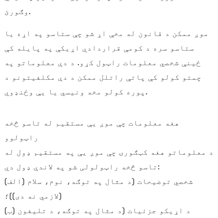
وګورئ.
موږ ممکن د قانون له مخې اړ شو چې ستاسو په اړه یا
ستاسو سره د کومې قراردادي اړیکې په پایله کې
ځینې شخصي معلومات راټول کړو. د دې معلوماتو په
چمتو کولو کې پاتې راتلل ممکن د دې مکلفیتونو د
پوره کولو مخه ونیسي یا یې وځنډوي.
هغه معلومات چې موږ یې مستقیم له تاسو څخه
راټولوو
د معلوماتو هغه کټګورۍ چې موږ یې په مستقیم ډول له
تاسو څخه راټولولی شو په لاندې ډول دي:
(الف) شخصي توضیحات (د مثال په توګه، نوم، سلام
(لازمي نه دی))؛
(ب) د اړیکو جزئیات (د مثال په توګه، د تلیفون