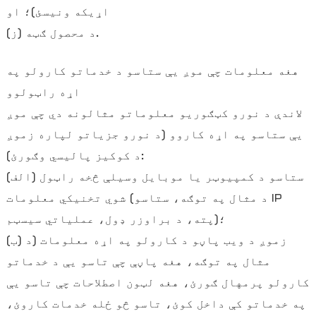
اړیکه ونیسئ)؛ او
(ز) د محصول ګټه.
هغه معلومات چې موږ یې ستاسو د خدماتو کارولو په
اړه راټولوو
لاندې د نورو کټګوریو معلوماتو مثالونه دي چې موږ
یې ستاسو په اړه کاروو (د نورو جزیاتو لپاره زموږ
د کوکیز پالیسي وګورئ):
(الف) ستاسو د کمپیوټر یا موبایل وسیلې څخه راټول
شوي تخنیکي معلومات (د مثال په توګه، ستاسو IP
پته، د براوزر ډول، عملیاتي سیسټم)؛
(ب) زموږ د ویب پاڼو د کارولو په اړه معلومات (د
مثال په توګه، هغه پاڼې چې تاسو یې د خدماتو
کارولو پرمهال ګورئ، هغه لټون اصطلاحات چې تاسو یې
په خدماتو کې داخل کوئ، تاسو څو ځله خدمات کاروئ،