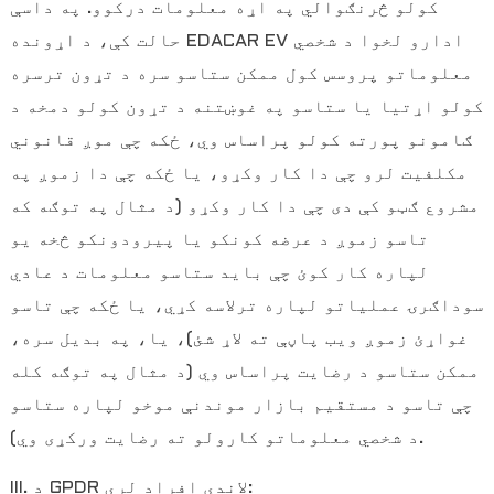
کولو څرنګوالي په اړه معلومات درکوو. په داسې
حالت کې، د اړونده EDACAR EV ادارو لخوا د شخصي
معلوماتو پروسس کول ممکن ستاسو سره د تړون ترسره
کولو اړتیا یا ستاسو په غوښتنه د تړون کولو دمخه د
ګامونو پورته کولو پراساس وي، ځکه چې موږ قانوني
مکلفیت لرو چې دا کار وکړو، یا ځکه چې دا زموږ په
مشروع ګټو کې دی چې دا کار وکړو (د مثال په توګه که
تاسو زموږ د عرضه کونکو یا پیرودونکو څخه یو
لپاره کار کوئ چې باید ستاسو معلومات د عادي
سوداګرۍ عملیاتو لپاره ترلاسه کړي، یا ځکه چې تاسو
غواړئ زموږ ویب پاڼې ته لاړ شئ)، یا، په بدیل سره،
ممکن ستاسو د رضایت پراساس وي (د مثال په توګه کله
چې تاسو د مستقیم بازار موندنې موخو لپاره ستاسو
د شخصي معلوماتو کارولو ته رضایت ورکړی وي).
III. د GPDR لاندې افراد لري: