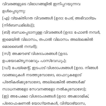
വിവരങ്ങളുടെ വിഭാഗങ്ങളിൽ ഇനിപ്പറയുന്നവ
ഉൾപ്പെടുന്നു:
(എ) വ്യക്തിഗത വിവരങ്ങൾ (ഉദാ: പേര്, അഭിവാദ്യം
(നിർബന്ധമില്ല));
(ബി) ബന്ധപ്പെടാനുള്ള വിവരങ്ങൾ (ഉദാ: ഫോൺ നമ്പർ,
ഇമെയിൽ വിലാസം, തപാൽ വിലാസം അല്ലെങ്കിൽ
മൊബൈൽ നമ്പർ);
(സി) അക്കൗണ്ട് വിശദാംശങ്ങൾ (ഉദാ.
ഉപയോക്തൃനാമവും പാസ്‌വേഡും);
(ഡി) പേയ്‌മെന്റ്, ഇടപാട് വിശദാംശങ്ങൾ (ഉദാ. നിങ്ങൾ
വാങ്ങലുകൾ നടത്തുമ്പോഴോ, ഓഫറുകളോട്
പ്രതികരിക്കുമ്പോഴോ, അല്ലെങ്കിൽ ഞങ്ങൾക്ക്
സാധനങ്ങളോ സേവനങ്ങളോ നൽകുമ്പോഴോ);
(ഇ) അപേക്ഷാ വിശദാംശങ്ങൾ (ഉദാ: അക്കാദമിക്,
പ്രൊഫഷണൽ യോഗ്യതകൾ, വിദ്യാഭ്യാസ,