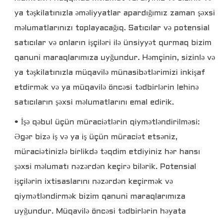
ya təşkilatınızla əməliyyatlar apardığımız zaman şəxsi
məlumatlarınızı toplayacağıq. Satıcılar və potensial
satıcılar və onların işçiləri ilə ünsiyyət qurmaq bizim
qanuni maraqlarımıza uyğundur. Həmçinin, sizinlə və
ya təşkilatınızla müqavilə münasibətlərimizi inkişaf
etdirmək və ya müqavilə öncəsi tədbirlərin lehinə
satıcıların şəxsi məlumatlarını emal edirik.
• İşə qəbul üçün müraciətlərin qiymətləndirilməsi:
Əgər bizə iş və ya iş üçün müraciət etsəniz,
müraciətinizlə birlikdə təqdim etdiyiniz hər hansı
şəxsi məlumatı nəzərdən keçirə bilərik. Potensial
işçilərin ixtisaslarını nəzərdən keçirmək və
qiymətləndirmək bizim qanuni maraqlarımıza
uyğundur. Müqavilə öncəsi tədbirlərin həyata