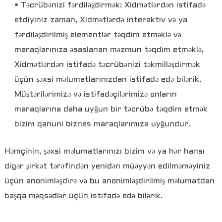
• Təcrübənizi fərdiləşdirmək: Xidmətlərdən istifadə
etdiyiniz zaman, Xidmətlərdə interaktiv və ya
fərdiləşdirilmiş elementlər təqdim etməklə və
maraqlarınıza əsaslanan məzmun təqdim etməklə,
Xidmətlərdən istifadə təcrübənizi təkmilləşdirmək
üçün şəxsi məlumatlarınızdan istifadə edə bilərik.
Müştərilərimizə və istifadəçilərimizə onların
maraqlarına daha uyğun bir təcrübə təqdim etmək
bizim qanuni biznes maraqlarımıza uyğundur.
Həmçinin, şəxsi məlumatlarınızı bizim və ya hər hansı
digər şirkət tərəfindən yenidən müəyyən edilməməyiniz
üçün anonimləşdirə və bu anonimləşdirilmiş məlumatdan
başqa məqsədlər üçün istifadə edə bilərik.