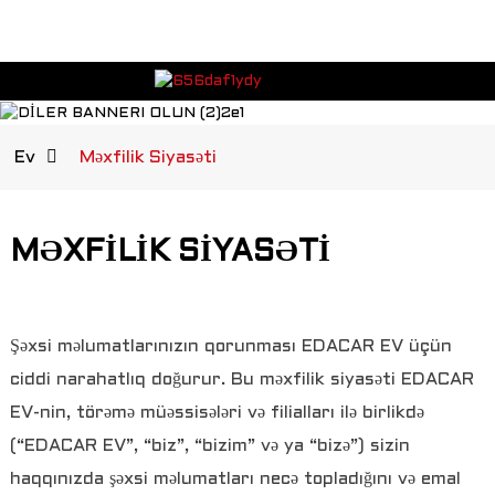
Ev
Məxfilik Siyasəti
MƏXFİLİK SİYASƏTİ
Şəxsi məlumatlarınızın qorunması EDACAR EV üçün
ciddi narahatlıq doğurur. Bu məxfilik siyasəti EDACAR
EV-nin, törəmə müəssisələri və filialları ilə birlikdə
(“EDACAR EV”, “biz”, “bizim” və ya “bizə”) sizin
haqqınızda şəxsi məlumatları necə topladığını və emal