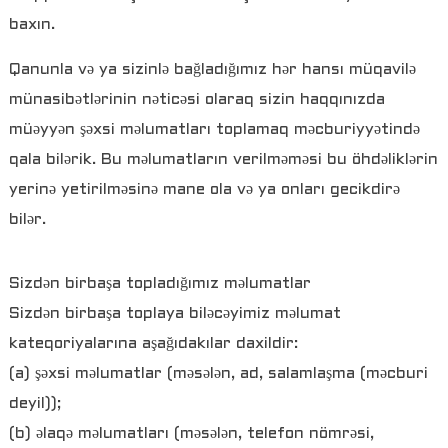
baxın.
Qanunla və ya sizinlə bağladığımız hər hansı müqavilə
münasibətlərinin nəticəsi olaraq sizin haqqınızda
müəyyən şəxsi məlumatları toplamaq məcburiyyətində
qala bilərik. Bu məlumatların verilməməsi bu öhdəliklərin
yerinə yetirilməsinə mane ola və ya onları gecikdirə
bilər.
Sizdən birbaşa topladığımız məlumatlar
Sizdən birbaşa toplaya biləcəyimiz məlumat
kateqoriyalarına aşağıdakılar daxildir:
(a) şəxsi məlumatlar (məsələn, ad, salamlaşma (məcburi
deyil));
(b) əlaqə məlumatları (məsələn, telefon nömrəsi,