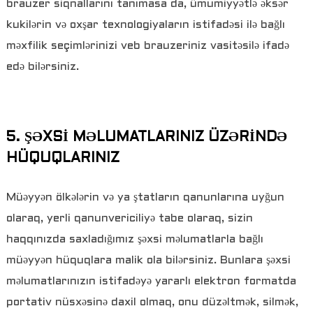
brauzer siqnallarını tanımasa da, ümumiyyətlə əksər
kukilərin və oxşar texnologiyaların istifadəsi ilə bağlı
məxfilik seçimlərinizi veb brauzeriniz vasitəsilə ifadə
edə bilərsiniz.
5. ŞƏXSİ MƏLUMATLARINIZ ÜZƏRİNDƏ
HÜQUQLARINIZ
Müəyyən ölkələrin və ya ştatların qanunlarına uyğun
olaraq, yerli qanunvericiliyə tabe olaraq, sizin
haqqınızda saxladığımız şəxsi məlumatlarla bağlı
müəyyən hüquqlara malik ola bilərsiniz. Bunlara şəxsi
məlumatlarınızın istifadəyə yararlı elektron formatda
portativ nüsxəsinə daxil olmaq, onu düzəltmək, silmək,