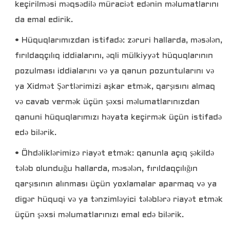
keçirilməsi məqsədilə müraciət edənin məlumatlarını
da emal edirik.
• Hüquqlarımızdan istifadə: zəruri hallarda, məsələn,
fırıldaqçılıq iddialarını, əqli mülkiyyət hüquqlarının
pozulması iddialarını və ya qanun pozuntularını və
ya Xidmət Şərtlərimizi aşkar etmək, qarşısını almaq
və cavab vermək üçün şəxsi məlumatlarınızdan
qanuni hüquqlarımızı həyata keçirmək üçün istifadə
edə bilərik.
• Öhdəliklərimizə riayət etmək: qanunla açıq şəkildə
tələb olunduğu hallarda, məsələn, fırıldaqçılığın
qarşısının alınması üçün yoxlamalar aparmaq və ya
digər hüquqi və ya tənzimləyici tələblərə riayət etmək
üçün şəxsi məlumatlarınızı emal edə bilərik.