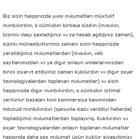
Biz sizin haqqınızda şəxsi məlumatları müxtəlif
mənbələrdən, o cümlədən birbaşa sizdən (məsələn,
bizimlə əlaqə saxladığınız və ya hesab açdığınız zaman),
sizinlə münasibətlərimiz zamanı sizin haqqınızda
yaratdığımız məlumatlardan (məsələn, veb
saytlarımızdan və ya digər onlayn əmlaklarımızdan
birini ziyarət etdiyiniz zaman kukilərdən və digər oxşar
texnologiyalardan toplanan məlumatlar) və sizin
haqqınızda digər mənbələrdən, o cümlədən ictimai
verilənlər bazaları kimi kommersiya baxımından
mövcud mənbələrdən (qanunla icazə verildiyi hallarda)
topladığımız məlumatlardan toplayırıq. Kukilərdən və
oxşar texnologiyalardan onlayn toplanan məlumatlar
haqqında daha çox məlumat üçün kukilər siyasətimizə