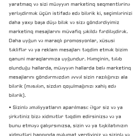
yaratmaq və sizi müəyyən marketinq seqmentlərinə
yerləşdirmək üçün istifadə edə bilərik ki, seçimlərinizi
daha yaxşı başa düşə bilək və sizə göndərdiyimiz
marketinq mesajlarını müvafiq şəkildə fərdiləşdirək.
Daha uyğun və maraqlı promosyonlar, xüsusi
təkliflər və ya reklam mesajları təqdim etmək bizim
qanuni maraqlarımıza uyğundur. Həmçinin, tələb
olunduğu hallarda, müəyyən hallarda belə marketinq
mesajlarını göndərməzdən əvvəl sizin razılığınızı ala
bilərik (məsələn, sizdən qoşulmağınızı xahiş edə
bilərik).
• Sizinlə əməliyyatların aparılması: Əgər siz və ya
şirkətiniz bizə xidmətlər təqdim edirsinizsə və ya
bunu etməyə çalışırsınızsa, sizin və ya təşkilatınızın
xidmətləri haqqında məlumat verdiyiniz və sizinlə və