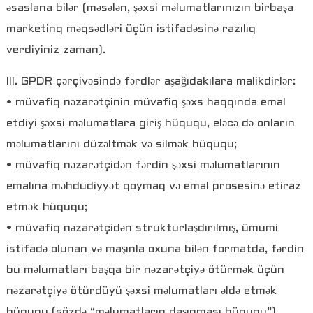
əsaslana bilər (məsələn, şəxsi məlumatlarınızın birbaşa
marketinq məqsədləri üçün istifadəsinə razılıq
verdiyiniz zaman).
III. GPDR çərçivəsində fərdlər aşağıdakılara malikdirlər:
• müvafiq nəzarətçinin müvafiq şəxs haqqında emal
etdiyi şəxsi məlumatlara giriş hüququ, eləcə də onların
məlumatlarını düzəltmək və silmək hüququ;
• müvafiq nəzarətçidən fərdin şəxsi məlumatlarının
emalına məhdudiyyət qoymaq və emal prosesinə etiraz
etmək hüququ;
• müvafiq nəzarətçidən strukturlaşdırılmış, ümumi
istifadə olunan və maşınla oxuna bilən formatda, fərdin
bu məlumatları başqa bir nəzarətçiyə ötürmək üçün
nəzarətçiyə ötürdüyü şəxsi məlumatları əldə etmək
hüququ (sözdə “məlumatların daşınması hüququ”),