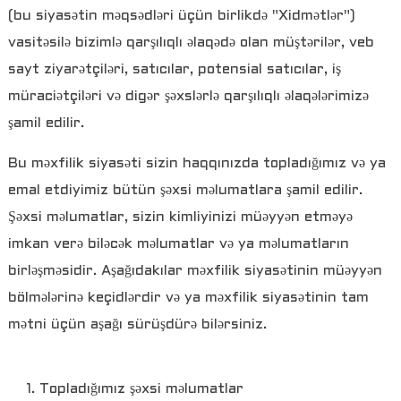
(bu siyasətin məqsədləri üçün birlikdə "Xidmətlər")
vasitəsilə bizimlə qarşılıqlı əlaqədə olan müştərilər, veb
sayt ziyarətçiləri, satıcılar, potensial satıcılar, iş
müraciətçiləri və digər şəxslərlə qarşılıqlı əlaqələrimizə
şamil edilir.
Bu məxfilik siyasəti sizin haqqınızda topladığımız və ya
emal etdiyimiz bütün şəxsi məlumatlara şamil edilir.
Şəxsi məlumatlar, sizin kimliyinizi müəyyən etməyə
imkan verə biləcək məlumatlar və ya məlumatların
a
birləşməsidir. Aşağıdakılar məxfilik siyasətinin müəyyən
bölmələrinə keçidlərdir və ya məxfilik siyasətinin tam
mətni üçün aşağı sürüşdürə bilərsiniz.
1. Topladığımız şəxsi məlumatlar