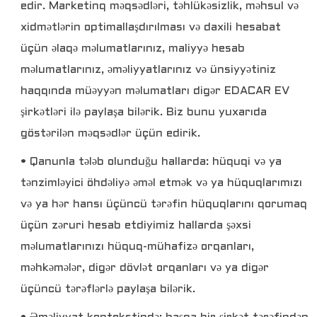
edir. Marketinq məqsədləri, təhlükəsizlik, məhsul və
xidmətlərin optimallaşdırılması və daxili hesabat
üçün əlaqə məlumatlarınız, maliyyə hesab
məlumatlarınız, əməliyyatlarınız və ünsiyyətiniz
haqqında müəyyən məlumatları digər EDACAR EV
şirkətləri ilə paylaşa bilərik. Biz bunu yuxarıda
göstərilən məqsədlər üçün edirik.
• Qanunla tələb olunduğu hallarda: hüquqi və ya
tənzimləyici öhdəliyə əməl etmək və ya hüquqlarımızı
və ya hər hansı üçüncü tərəfin hüquqlarını qorumaq
üçün zəruri hesab etdiyimiz hallarda şəxsi
məlumatlarınızı hüquq-mühafizə orqanları,
məhkəmələr, digər dövlət orqanları və ya digər
üçüncü tərəflərlə paylaşa bilərik.