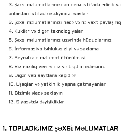
2. Şəxsi məlumatlarınızdan necə istifadə edirik və
onlardan istifadə etdiyimiz əsaslar
3. Şəxsi məlumatlarınızı necə və nə vaxt paylaşırıq
4. Kukilər və digər texnologiyalar
5. Şəxsi məlumatlarınız üzərində hüquqlarınız
6. İnformasiya təhlükəsizliyi və saxlama
7. Beynəlxalq məlumat ötürülməsi
8. Siz razılıq verirsiniz və təqdim edirsiniz
9. Digər veb saytlara keçidlər
10. Uşaqlar və yetkinlik yaşına çatmayanlar
11. Bizimlə əlaqə saxlayın
12. Siyasətdə dəyişikliklər
1. TOPLADIĞIMIZ ŞƏXSİ MƏLUMATLAR