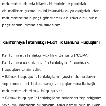
məlumat tələb edə bilərik. Həmçinin, e-poçtdakı
abunəlikdən çıxma linkini izləməklə və ya aşağıdakı əlaqə
məlumatlarına e-poçt göndərməklə bizdən aldığınız e-
poçtlardan imtina edə bilərsiniz.
Kaliforniya İstehlakçı Məxfilik Qanunu Hüquqları
Kaliforniya İstehlakçı Məxfiliyi Qanunu (“CCPA”)
Kaliforniya sakinlərinə (“istehlakçılar”) aşağıdakı
hüquqları təmin edir:
• Bilmək hüququ: İstehlakçıların şəxsi məlumatların
toplanması, istifadəsi, satışı və açıqlanması ilə bağlı
məlumat tələb etmək hüququ var.
• Silmək hüququ: İstehlakçıların onlardan topladığımız
şəxsi məlumatların silinməsini tələb etmək hüququ var,