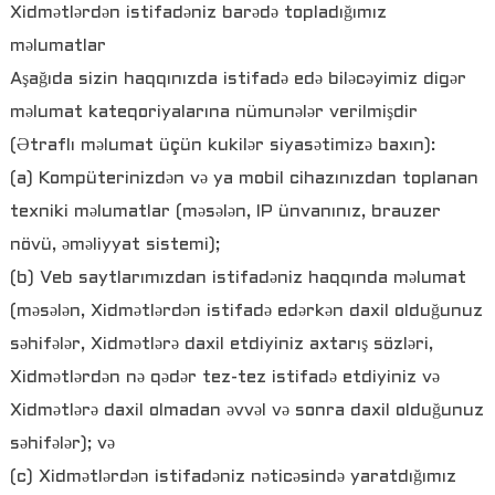
Xidmətlərdən istifadəniz barədə topladığımız
məlumatlar
Aşağıda sizin haqqınızda istifadə edə biləcəyimiz digər
məlumat kateqoriyalarına nümunələr verilmişdir
(Ətraflı məlumat üçün kukilər siyasətimizə baxın):
(a) Kompüterinizdən və ya mobil cihazınızdan toplanan
texniki məlumatlar (məsələn, IP ünvanınız, brauzer
növü, əməliyyat sistemi);
(b) Veb saytlarımızdan istifadəniz haqqında məlumat
(məsələn, Xidmətlərdən istifadə edərkən daxil olduğunuz
səhifələr, Xidmətlərə daxil etdiyiniz axtarış sözləri,
Xidmətlərdən nə qədər tez-tez istifadə etdiyiniz və
Xidmətlərə daxil olmadan əvvəl və sonra daxil olduğunuz
səhifələr); və
(c) Xidmətlərdən istifadəniz nəticəsində yaratdığımız