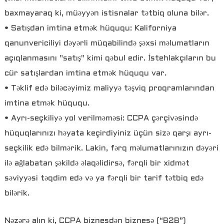
baxmayaraq ki, müəyyən istisnalar tətbiq oluna bilər.
• Satışdan imtina etmək hüququ: Kaliforniya
qanunvericiliyi dəyərli müqabilində şəxsi məlumatların
açıqlanmasını "satış" kimi qəbul edir. İstehlakçıların bu
cür satışlardan imtina etmək hüququ var.
• Təklif edə biləcəyimiz maliyyə təşviq proqramlarından
imtina etmək hüququ.
• Ayrı-seçkiliyə yol verilməməsi: CCPA çərçivəsində
hüquqlarınızı həyata keçirdiyiniz üçün sizə qarşı ayrı-
seçkilik edə bilmərik. Lakin, fərq məlumatlarınızın dəyəri
ilə ağlabatan şəkildə əlaqəlidirsə, fərqli bir xidmət
səviyyəsi təqdim edə və ya fərqli bir tarif tətbiq edə
bilərik.
Nəzərə alın ki, CCPA biznesdən biznesə (“B2B”)