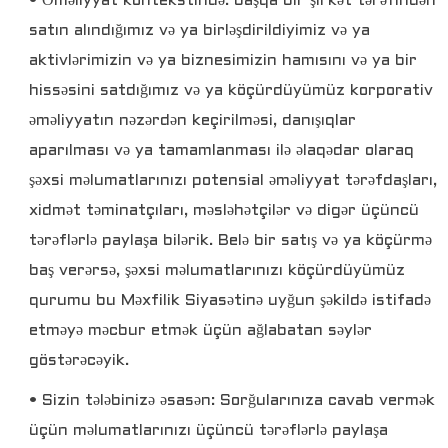
• Əməliyyat kontekstində: başqa bir şirkət tərəfindən
satın alındığımız və ya birləşdirildiyimiz və ya
aktivlərimizin və ya biznesimizin hamısını və ya bir
hissəsini satdığımız və ya köçürdüyümüz korporativ
əməliyyatın nəzərdən keçirilməsi, danışıqlar
aparılması və ya tamamlanması ilə əlaqədar olaraq
şəxsi məlumatlarınızı potensial əməliyyat tərəfdaşları,
xidmət təminatçıları, məsləhətçilər və digər üçüncü
tərəflərlə paylaşa bilərik. Belə bir satış və ya köçürmə
baş verərsə, şəxsi məlumatlarınızı köçürdüyümüz
qurumu bu Məxfilik Siyasətinə uyğun şəkildə istifadə
etməyə məcbur etmək üçün ağlabatan səylər
göstərəcəyik.
• Sizin tələbinizə əsasən: Sorğularınıza cavab vermək
üçün məlumatlarınızı üçüncü tərəflərlə paylaşa