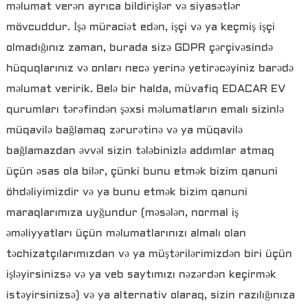
məlumat verən ayrıca bildirişlər və siyasətlər
mövcuddur. İşə müraciət edən, işçi və ya keçmiş işçi
olmadığınız zaman, burada sizə GDPR çərçivəsində
hüquqlarınız və onları necə yerinə yetirəcəyiniz barədə
məlumat veririk. Belə bir halda, müvafiq EDACAR EV
qurumları tərəfindən şəxsi məlumatların emalı sizinlə
müqavilə bağlamaq zərurətinə və ya müqavilə
bağlamazdan əvvəl sizin tələbinizlə addımlar atmaq
üçün əsas ola bilər, çünki bunu etmək bizim qanuni
öhdəliyimizdir və ya bunu etmək bizim qanuni
maraqlarımıza uyğundur (məsələn, normal iş
əməliyyatları üçün məlumatlarınızı almalı olan
təchizatçılarımızdan və ya müştərilərimizdən biri üçün
işləyirsinizsə və ya veb saytımızı nəzərdən keçirmək
istəyirsinizsə) və ya alternativ olaraq, sizin razılığınıza