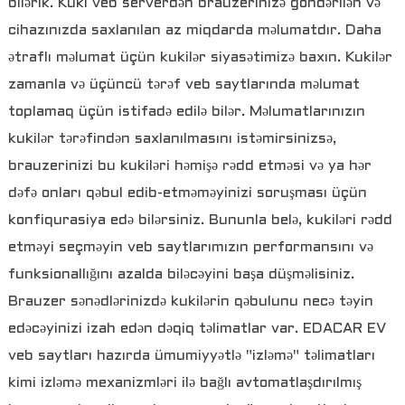
bilərik. Kuki veb serverdən brauzerinizə göndərilən və
cihazınızda saxlanılan az miqdarda məlumatdır. Daha
ətraflı məlumat üçün kukilər siyasətimizə baxın. Kukilər
zamanla və üçüncü tərəf veb saytlarında məlumat
toplamaq üçün istifadə edilə bilər. Məlumatlarınızın
kukilər tərəfindən saxlanılmasını istəmirsinizsə,
brauzerinizi bu kukiləri həmişə rədd etməsi və ya hər
dəfə onları qəbul edib-etməməyinizi soruşması üçün
konfiqurasiya edə bilərsiniz. Bununla belə, kukiləri rədd
etməyi seçməyin veb saytlarımızın performansını və
funksionallığını azalda biləcəyini başa düşməlisiniz.
Brauzer sənədlərinizdə kukilərin qəbulunu necə təyin
edəcəyinizi izah edən dəqiq təlimatlar var. EDACAR EV
veb saytları hazırda ümumiyyətlə "izləmə" təlimatları
kimi izləmə mexanizmləri ilə bağlı avtomatlaşdırılmış