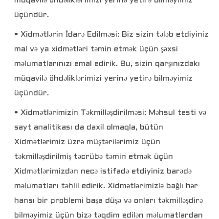
müqavilə öhdəliklərimizi yerinə yetirə bilməyimiz
üçündür.
• Xidmətlərin İdarə Edilməsi: Biz sizin tələb etdiyiniz
mal və ya xidmətləri təmin etmək üçün şəxsi
məlumatlarınızı emal edirik. Bu, sizin qarşınızdakı
müqavilə öhdəliklərimizi yerinə yetirə bilməyimiz
üçündür.
• Xidmətlərimizin Təkmilləşdirilməsi: Məhsul testi və
sayt analitikası da daxil olmaqla, bütün
Xidmətlərimiz üzrə müştərilərimiz üçün
təkmilləşdirilmiş təcrübə təmin etmək üçün
Xidmətlərimizdən necə istifadə etdiyiniz barədə
məlumatları təhlil edirik. Xidmətlərimizlə bağlı hər
hansı bir problemi başa düşə və onları təkmilləşdirə
bilməyimiz üçün bizə təqdim edilən məlumatlardan