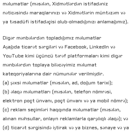
məlumatlar (məsələn, Xidmətlərdən istifadəniz
nəticəsində maraqlarınızı və Xidmətlərin müntəzəm və
ya təsadüfi istifadəçisi olub-olmadığınızı anlamağımız).
Digər mənbələrdən topladığımız məlumatlar
Aşağıda ticarət sərgiləri və Facebook, LinkedIn və
YouTube kimi üçüncü tərəf platformaları kimi digər
mənbələrdən toplaya biləcəyimiz məlumat
kateqoriyalarına dair nümunələr verilmişdir.
(a) şəxsi məlumatlar (məsələn, ad, doğum tarixi);
(b) əlaqə məlumatları (məsələn, telefon nömrəsi,
elektron poçt ünvanı, poçt ünvanı və ya mobil nömrə);
(c) reklam seçimləri haqqında məlumatlar (məsələn,
alınan məhsullar, onlayn reklamlarla qarşılıqlı əlaqə); və
(d) ticarət sərgisində iştirak və ya biznes, sənaye və ya