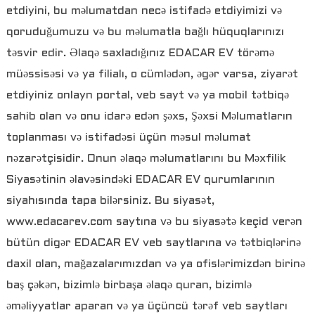
etdiyini, bu məlumatdan necə istifadə etdiyimizi və
qoruduğumuzu və bu məlumatla bağlı hüquqlarınızı
təsvir edir. Əlaqə saxladığınız EDACAR EV törəmə
müəssisəsi və ya filialı, o cümlədən, əgər varsa, ziyarət
etdiyiniz onlayn portal, veb sayt və ya mobil tətbiqə
sahib olan və onu idarə edən şəxs, Şəxsi Məlumatların
toplanması və istifadəsi üçün məsul məlumat
nəzarətçisidir. Onun əlaqə məlumatlarını bu Məxfilik
Siyasətinin əlavəsindəki EDACAR EV qurumlarının
siyahısında tapa bilərsiniz. Bu siyasət,
www.edacarev.com saytına və bu siyasətə keçid verən
bütün digər EDACAR EV veb saytlarına və tətbiqlərinə
daxil olan, mağazalarımızdan və ya ofislərimizdən birinə
baş çəkən, bizimlə birbaşa əlaqə quran, bizimlə
əməliyyatlar aparan və ya üçüncü tərəf veb saytları