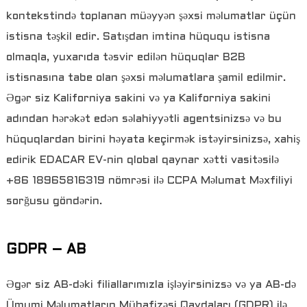
kontekstində toplanan müəyyən şəxsi məlumatlar üçün
istisna təşkil edir. Satışdan imtina hüququ istisna
olmaqla, yuxarıda təsvir edilən hüquqlar B2B
istisnasına tabe olan şəxsi məlumatlara şamil edilmir.
Əgər siz Kaliforniya sakini və ya Kaliforniya sakini
adından hərəkət edən səlahiyyətli agentsinizsə və bu
hüquqlardan birini həyata keçirmək istəyirsinizsə, xahiş
edirik EDACAR EV-nin qlobal qaynar xətti vasitəsilə
+86 18965816319 nömrəsi ilə CCPA Məlumat Məxfiliyi
sorğusu göndərin.
GDPR – AB
Əgər siz AB-dəki filiallarımızla işləyirsinizsə və ya AB-də
Ümumi Məlumatların Mühafizəsi Qaydaları (GDPR) ilə