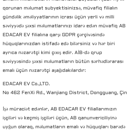
qorunan məlumat subyektisinizsə, müvafiq filialın
gündəlik əməliyyatlarının icrası üçün yerli və milli
səviyyədə şəxsi məlumatlarınızı idarə edən müvafiq AB
EDACAR EV filialına qarşı GDPR çərçivəsində
hüquqlarınızdan istifadə edə bilərsiniz və hər biri
ayrıca nəzarətçi kimi çıxış edir. AİB-də qrup
səviyyəsində şəxsi məlumatların bütün sərhədlərarası
emalı üçün nəzarətçi aşağıdakılardır:
EDACAR EV Co.,LTD.
No 462 FenXi Rd., Wanjiang District, Dongguang, Çin
İşə müraciət edənlər, AB EDACAR EV filiallarımızın
işçiləri və keçmiş işçiləri üçün, AB qanunvericiliyinə
uyğun olaraq, məlumatların emalı və hüquqları barədə