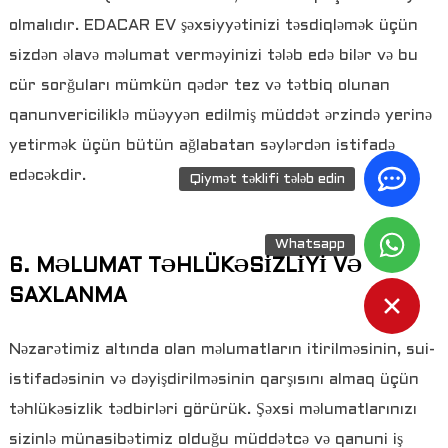
olmalıdır. EDACAR EV şəxsiyyətinizi təsdiqləmək üçün
sizdən əlavə məlumat verməyinizi tələb edə bilər və bu
cür sorğuları mümkün qədər tez və tətbiq olunan
qanunvericiliklə müəyyən edilmiş müddət ərzində yerinə
yetirmək üçün bütün ağlabatan səylərdən istifadə
edəcəkdir.
Qiymət təklifi tələb edin
Whatsapp
6. MƏLUMAT TƏHLÜKƏSİZLİYİ VƏ
SAXLANMA
Nəzarətimiz altında olan məlumatların itirilməsinin, sui-
istifadəsinin və dəyişdirilməsinin qarşısını almaq üçün
təhlükəsizlik tədbirləri görürük. Şəxsi məlumatlarınızı
sizinlə münasibətimiz olduğu müddətcə və qanuni iş