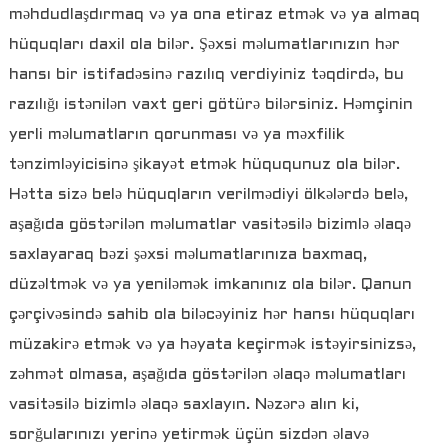
məhdudlaşdırmaq və ya ona etiraz etmək və ya almaq
hüquqları daxil ola bilər. Şəxsi məlumatlarınızın hər
hansı bir istifadəsinə razılıq verdiyiniz təqdirdə, bu
razılığı istənilən vaxt geri götürə bilərsiniz. Həmçinin
yerli məlumatların qorunması və ya məxfilik
tənzimləyicisinə şikayət etmək hüququnuz ola bilər.
Hətta sizə belə hüquqların verilmədiyi ölkələrdə belə,
aşağıda göstərilən məlumatlar vasitəsilə bizimlə əlaqə
saxlayaraq bəzi şəxsi məlumatlarınıza baxmaq,
düzəltmək və ya yeniləmək imkanınız ola bilər. Qanun
çərçivəsində sahib ola biləcəyiniz hər hansı hüquqları
müzakirə etmək və ya həyata keçirmək istəyirsinizsə,
zəhmət olmasa, aşağıda göstərilən əlaqə məlumatları
vasitəsilə bizimlə əlaqə saxlayın. Nəzərə alın ki,
sorğularınızı yerinə yetirmək üçün sizdən əlavə