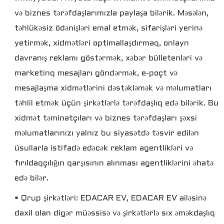
və biznes tərəfdaşlarımızla paylaşa bilərik. Məsələn,
təhlükəsiz ödənişləri emal etmək, sifarişləri yerinə
yetirmək, xidmətləri optimallaşdırmaq, onlayn
davranış reklamı göstərmək, xəbər bülletenləri və
marketinq mesajları göndərmək, e-poçt və
mesajlaşma xidmətlərini dəstəkləmək və məlumatları
təhlil etmək üçün şirkətlərlə tərəfdaşlıq edə bilərik. Bu
xidmət təminatçıları və biznes tərəfdaşları şəxsi
məlumatlarınızı yalnız bu siyasətdə təsvir edilən
üsullarla istifadə edəcək reklam agentlikləri və
fırıldaqçılığın qarşısının alınması agentliklərini əhatə
edə bilər.
• Qrup şirkətləri: EDACAR EV, EDACAR EV ailəsinə
daxil olan digər müəssisə və şirkətlərlə sıx əməkdaşlıq