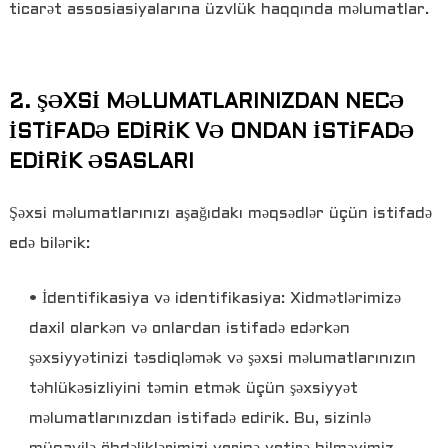
ticarət assosiasiyalarına üzvlük haqqında məlumatlar.
2. ŞƏXSİ MƏLUMATLARINIZDAN NECƏ
İSTİFADƏ EDİRİK VƏ ONDAN İSTİFADƏ
EDİRİK ƏSASLARI
Şəxsi məlumatlarınızı aşağıdakı məqsədlər üçün istifadə
edə bilərik:
• İdentifikasiya və identifikasiya: Xidmətlərimizə
daxil olarkən və onlardan istifadə edərkən
şəxsiyyətinizi təsdiqləmək və şəxsi məlumatlarınızın
təhlükəsizliyini təmin etmək üçün şəxsiyyət
məlumatlarınızdan istifadə edirik. Bu, sizinlə