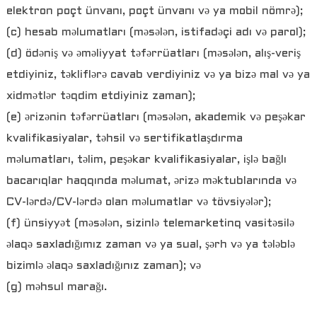
elektron poçt ünvanı, poçt ünvanı və ya mobil nömrə);
(c) hesab məlumatları (məsələn, istifadəçi adı və parol);
(d) ödəniş və əməliyyat təfərrüatları (məsələn, alış-veriş
etdiyiniz, təkliflərə cavab verdiyiniz və ya bizə mal və ya
xidmətlər təqdim etdiyiniz zaman);
(e) ərizənin təfərrüatları (məsələn, akademik və peşəkar
kvalifikasiyalar, təhsil və sertifikatlaşdırma
məlumatları, təlim, peşəkar kvalifikasiyalar, işlə bağlı
bacarıqlar haqqında məlumat, ərizə məktublarında və
CV-lərdə/CV-lərdə olan məlumatlar və tövsiyələr);
(f) ünsiyyət (məsələn, sizinlə telemarketinq vasitəsilə
əlaqə saxladığımız zaman və ya sual, şərh və ya tələblə
bizimlə əlaqə saxladığınız zaman); və
(g) məhsul marağı.