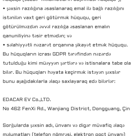
• şəxsin razılığına əsaslanaraq emal ilə bağlı razılığını
istənilən vaxt geri götürmək hüququ, geri
götürülməzdən əvvəl razılığa əsaslanan emalın
qanuniliyinə təsir etmədən; və
• səlahiyyətli nəzarət orqanına şikayət etmək hüququ.
Bu hüquqların icrası GDPR tərəfindən nəzərdə
tutulduğu kimi müəyyən şərtlərə və istisnalara tabe ola
bilər. Bu hüquqları həyata keçirmək istəyən şəxslər
bunu aşağıdakılarla əlaqə saxlayaraq edə bilərlər:
EDACAR EV Co.,LTD.
No 462 FenXi Rd., Wanjiang District, Dongguang, Çin
Sorğularda şəxsin adı, ünvanı və digər müvafiq əlaqə
məlumatları (telefon nömrəsi, elektron poçt ünvanı)