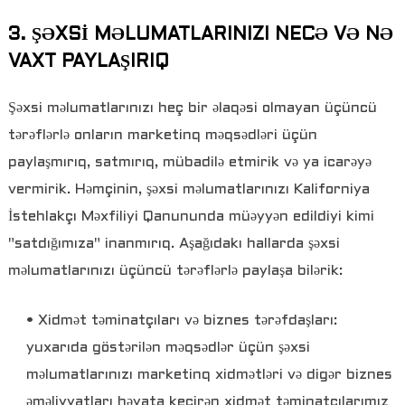
3. ŞƏXSİ MƏLUMATLARINIZI NECƏ VƏ NƏ
VAXT PAYLAŞIRIQ
Şəxsi məlumatlarınızı heç bir əlaqəsi olmayan üçüncü
tərəflərlə onların marketinq məqsədləri üçün
paylaşmırıq, satmırıq, mübadilə etmirik və ya icarəyə
vermirik. Həmçinin, şəxsi məlumatlarınızı Kaliforniya
İstehlakçı Məxfiliyi Qanununda müəyyən edildiyi kimi
"satdığımıza" inanmırıq. Aşağıdakı hallarda şəxsi
məlumatlarınızı üçüncü tərəflərlə paylaşa bilərik:
• Xidmət təminatçıları və biznes tərəfdaşları:
yuxarıda göstərilən məqsədlər üçün şəxsi
məlumatlarınızı marketinq xidmətləri və digər biznes
əməliyyatları həyata keçirən xidmət təminatçılarımız