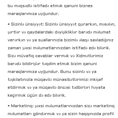
bu məqsədlə istifadə etmək qanuni biznes
maraqlarımıza uyğundur.
• Sizinlə ünsiyyət: Sizinlə ünsiyyət qurarkən, məsələn,
şərtlər və qaydalardakı dəyişikliklər barədə məlumat
verərkən və ya suallarınızla bizimlə əlaqə saxladığınız
zaman şəxsi məlumatlarınızdan istifadə edə bilərik.
Sizə müvafiq cavablar vermək və Xidmətlərimiz
barədə bildirişlər təqdim etmək bizim qanuni
maraqlarımıza uyğundur. Bunu sizinlə və ya
təşkilatınızla müqavilə münasibətlərimizi inkişaf
etdirmək və ya müqavilə öncəsi tədbirləri həyata
keçirmək üçün də edə bilərik.
• Marketinq: şəxsi məlumatlarınızdan sizə marketinq
məlumatları göndərmək və ya sizin haqqınızda profil