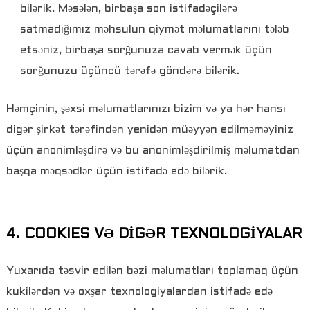
bilərik. Məsələn, birbaşa son istifadəçilərə
satmadığımız məhsulun qiymət məlumatlarını tələb
etsəniz, birbaşa sorğunuza cavab vermək üçün
sorğunuzu üçüncü tərəfə göndərə bilərik.
Həmçinin, şəxsi məlumatlarınızı bizim və ya hər hansı
digər şirkət tərəfindən yenidən müəyyən edilməməyiniz
üçün anonimləşdirə və bu anonimləşdirilmiş məlumatdan
başqa məqsədlər üçün istifadə edə bilərik.
4. COOKIES VƏ DİGƏR TEXNOLOGİYALAR
Yuxarıda təsvir edilən bəzi məlumatları toplamaq üçün
kukilərdən və oxşar texnologiyalardan istifadə edə